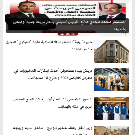
المستشار محمد مجدي صالح : الرئيس السيسي يسطر تاريخاً جديداً وضحى
بشعبيته...
خبير لـ”رؤية”: الضغوط الاقتصادية تقود ”المركزي” لتأجيل
خفض الفائدة
«ريتش بيك» تستعرض أحدث ابتكارات المخبوزات في
معرض كافيكس2026 وتطرح 10 منتجات...
بالصور ”الراجحي” تستقبل أولى رحلات الحج السياحى
البرى في مكة بالهدايا...
وزير النقل يتفقد محور أبوتيج – ساحل سليم ويوجه