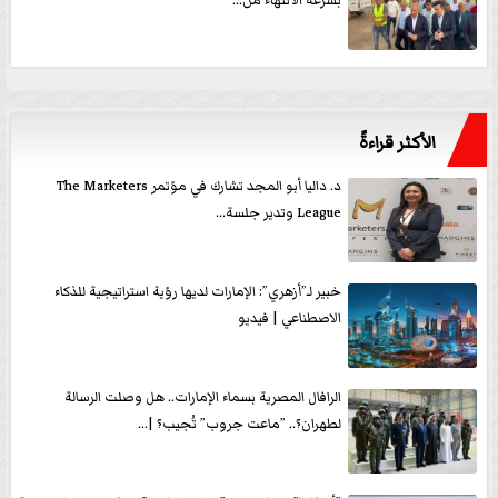
بسرعة الانتهاء من...
الأكثر قراءةً
د. داليا أبو المجد تشارك في مؤتمر The Marketers
League وتدير جلسة...
خبير لـ”أزهري”: الإمارات لديها رؤية استراتيجية للذكاء
الاصطناعي | فيديو
الرافال المصرية بسماء الإمارات.. هل وصلت الرسالة
لطهران؟.. ”ماعت جروب” تُجيب؟ |...