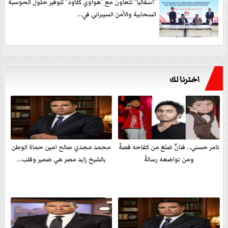
”أسفاليا” تتعاون مع ”هواوي كلاود” لتوفير حلول الحوسبة
السحابية والأمن السيبراني في...
اخترنا لك
تامر حسني… فنانٌ صَنَعَ من كفاحه قصةً
محمد مجدي صالح امين حماة الوطن
ومن تواضعه رسالةً
بالشيخ زايد مصر هي ضمير وقلب...