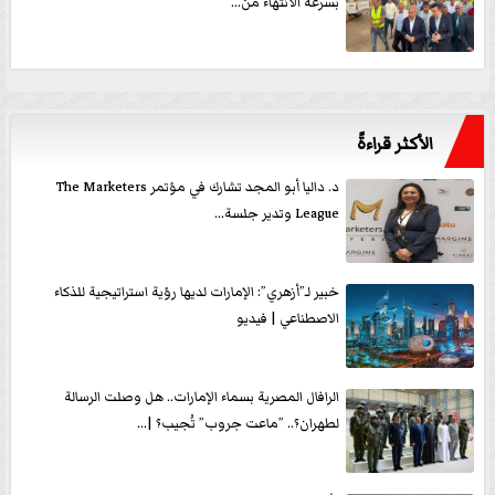
بسرعة الانتهاء من...
الأكثر قراءةً
د. داليا أبو المجد تشارك في مؤتمر The Marketers
League وتدير جلسة...
خبير لـ”أزهري”: الإمارات لديها رؤية استراتيجية للذكاء
الاصطناعي | فيديو
الرافال المصرية بسماء الإمارات.. هل وصلت الرسالة
لطهران؟.. ”ماعت جروب” تُجيب؟ |...