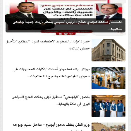
المستشار محمد مجدي صالح : الرئيس السيسي يسطر تاريخاً جديداً وضحى
بشعبيته...
خبير لـ”رؤية”: الضغوط الاقتصادية تقود ”المركزي” لتأجيل
خفض الفائدة
«ريتش بيك» تستعرض أحدث ابتكارات المخبوزات في
معرض كافيكس2026 وتطرح 10 منتجات...
بالصور ”الراجحي” تستقبل أولى رحلات الحج السياحى
البرى في مكة بالهدايا...
وزير النقل يتفقد محور أبوتيج – ساحل سليم ويوجه