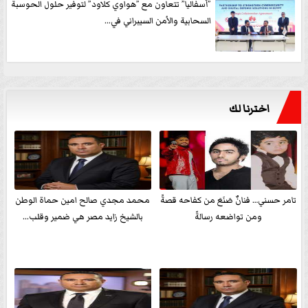
”أسفاليا” تتعاون مع ”هواوي كلاود” لتوفير حلول الحوسبة
السحابية والأمن السيبراني في...
اخترنا لك
تامر حسني… فنانٌ صَنَعَ من كفاحه قصةً
محمد مجدي صالح امين حماة الوطن
ومن تواضعه رسالةً
بالشيخ زايد مصر هي ضمير وقلب...