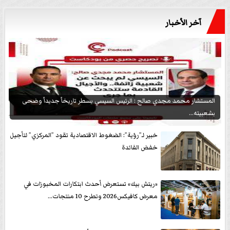
آخر الأخبار
المستشار محمد مجدي صالح : الرئيس السيسي يسطر تاريخاً جديداً وضحى
بشعبيته...
خبير لـ”رؤية”: الضغوط الاقتصادية تقود ”المركزي” لتأجيل
خفض الفائدة
«ريتش بيك» تستعرض أحدث ابتكارات المخبوزات في
معرض كافيكس2026 وتطرح 10 منتجات...