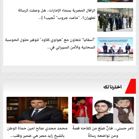
الرافال المصرية بسماء الإمارات.. هل وصلت الرسالة
لطهران؟.. ”ماعت جروب” تُجيب؟ |...
”أسفاليا” تتعاون مع ”هواوي كلاود” لتوفير حلول الحوسبة
السحابية والأمن السيبراني في...
اخترنا لك
تامر حسني… فنانٌ صَنَعَ من كفاحه قصةً
محمد مجدي صالح امين حماة الوطن
ومن تواضعه رسالةً
بالشيخ زايد مصر هي ضمير وقلب...