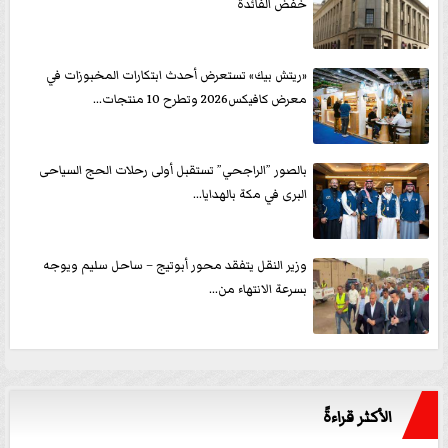
خفض الفائدة
«ريتش بيك» تستعرض أحدث ابتكارات المخبوزات في
معرض كافيكس2026 وتطرح 10 منتجات...
بالصور ”الراجحي” تستقبل أولى رحلات الحج السياحى
البرى في مكة بالهدايا...
وزير النقل يتفقد محور أبوتيج – ساحل سليم ويوجه
بسرعة الانتهاء من...
الأكثر قراءةً