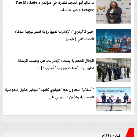
د. داليا أبو المجد تشارك في مؤتمر The Marketers
League وتدير جلسة...
خبير لـ”أزهري”: الإمارات لديها رؤية استراتيجية للذكاء
الاصطناعي | فيديو
الرافال المصرية بسماء الإمارات.. هل وصلت الرسالة
لطهران؟.. ”ماعت جروب” تُجيب؟ |...
”أسفاليا” تتعاون مع ”هواوي كلاود” لتوفير حلول الحوسبة
السحابية والأمن السيبراني في...
اخترنا لك