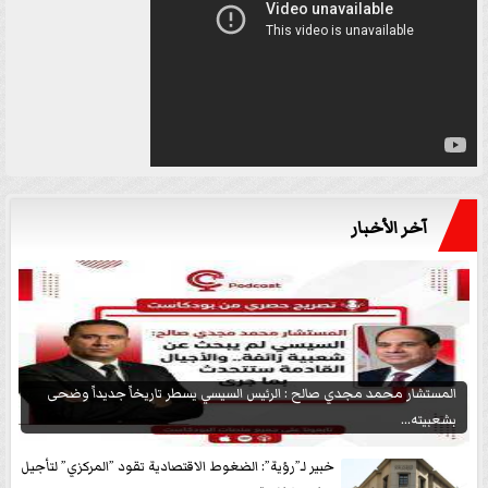
آخر الأخبار
المستشار محمد مجدي صالح : الرئيس السيسي يسطر تاريخاً جديداً وضحى
بشعبيته...
خبير لـ”رؤية”: الضغوط الاقتصادية تقود ”المركزي” لتأجيل