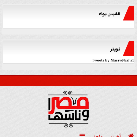
الفيس بوك
تويتر
Tweets by MasrwNasha1

أخبار
عاجل
