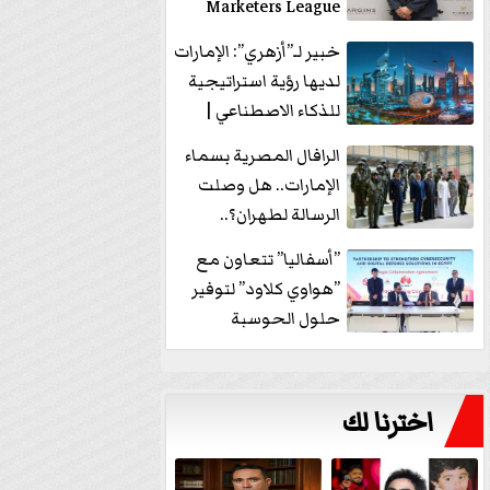
Marketers League
وتدير جلسة...
خبير لـ”أزهري”: الإمارات
لديها رؤية استراتيجية
للذكاء الاصطناعي |
فيديو
الرافال المصرية بسماء
الإمارات.. هل وصلت
الرسالة لطهران؟..
”ماعت جروب” تُجيب؟
”أسفاليا” تتعاون مع
|...
”هواوي كلاود” لتوفير
حلول الحوسبة
السحابية والأمن
السيبراني في...
اخترنا لك