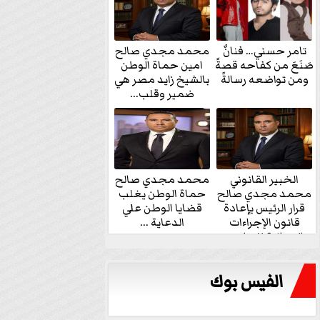
تامر حسني… فنانٌ
محمد مجدي صالح
صَنَعَ من كفاحه قصةً
امين حماة الوطن
ومن تواضعه رسالةً
بالشيخ زايد مصر هي
ضمير وقلب...
الخبير القانوني
محمد مجدي صالح
محمد مجدي صالح
حماة الوطن يغلب
قرار الرئيس بإعادة
قضايا الوطن علي
قانون الإجراءات
الدعاية ...
الجنائية للنواب...
الفيس بوك