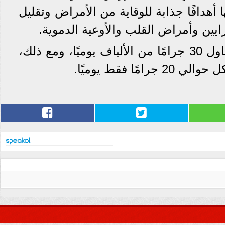
أهدافًا جذابة للوقاية من الأمراض وتقليل
يين وأمراض القلب والأوعية الدموية.
لذلك يجب على البالغين تناول 30 جرامًا من الألياف يوميًا، ومع ذلك،
مًا فقط يوميًا.