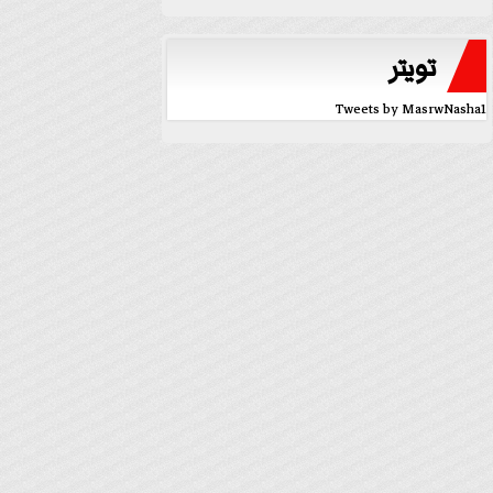
تويتر
Tweets by MasrwNasha1