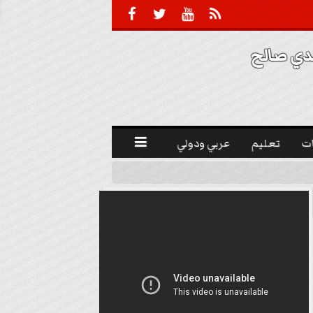





 صالح 
ت
تعليم
عربي ودولي
