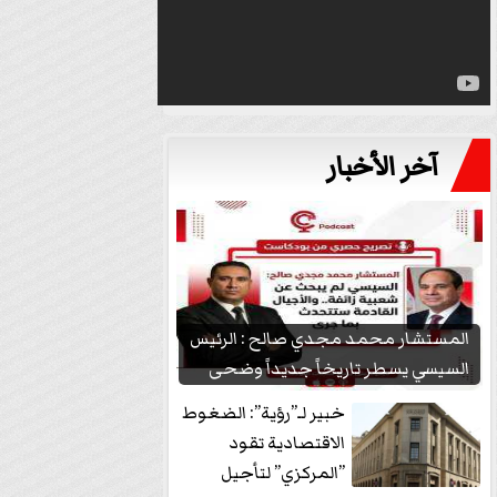
آخر الأخبار
المستشار محمد مجدي صالح : الرئيس
السيسي يسطر تاريخاً جديداً وضحى
بشعبيته...
خبير لـ”رؤية”: الضغوط
الاقتصادية تقود
”المركزي” لتأجيل