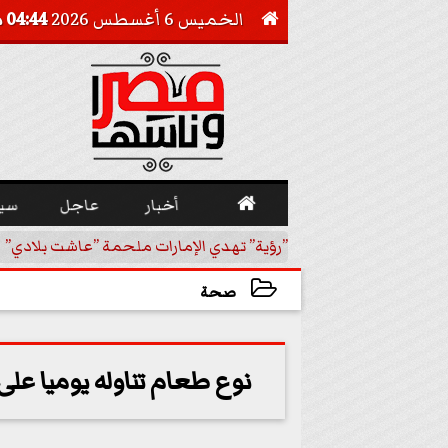
الخميس 6 أغسطس 2026
04:44 مـ


أخبار
عاجل
سي
العربي | إنفوجراف
”رؤية” تهدي الإمارات ملحمة ”عاشت بلادي” |
صحة
2023-08-06 15:36:11
نوع طعام تناوله يوميا عل