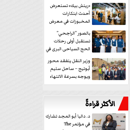
خفض الفائدة
«ريتش بيك» تستعرض
أحدث ابتكارات
المخبوزات في معرض
كافيكس2026 وتطرح 10
بالصور ”الراجحي”
منتجات...
تستقبل أولى رحلات
الحج السياحى البرى في
مكة بالهدايا...
وزير النقل يتفقد محور
أبوتيج – ساحل سليم
ويوجه بسرعة الانتهاء
من...
الأكثر قراءةً
د. داليا أبو المجد تشارك
في مؤتمر The