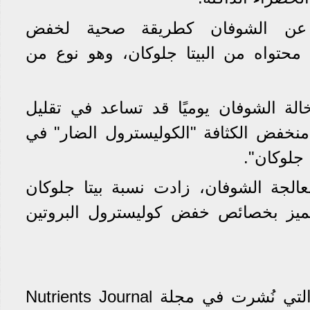
ن الشوفان كطريقة صحية لخفض
محتواه من البيتا جلوكان، وهو نوع من
ًا من نخالة الشوفان يوميًا قد تساعد في تقليل
منخفض الكثافة "الكوليسترول الضار" في
 جلوكان".
الجة الشوفان، زادت نسبة بيتا جلوكان
تتميز بخصائص خفض كوليسترول البروتين
خلصت إحدى الدراسات التي نُشرت في مجلة Nutrients Journal