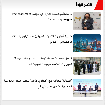
الأكثر قراءةً
د. داليا أبو المجد تشارك في مؤتمر The Marketers
League وتدير جلسة...
خبير لـ”أزهري”: الإمارات لديها رؤية استراتيجية للذكاء
الاصطناعي | فيديو
الرافال المصرية بسماء الإمارات.. هل وصلت الرسالة
لطهران؟.. ”ماعت جروب” تُجيب؟ |...
”أسفاليا” تتعاون مع ”هواوي كلاود” لتوفير حلول الحوسبة
السحابية والأمن السيبراني في...