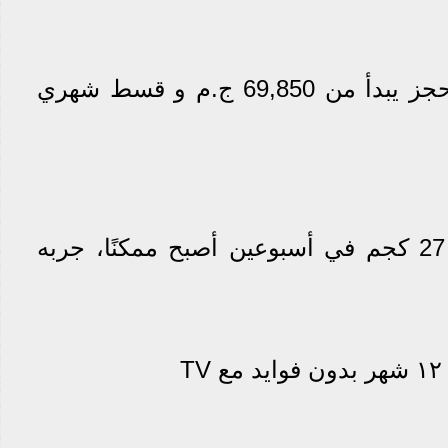
احجز شقتك الآن بمقدم حجز يبدأ من 69,850 ج.م و قسط شهري
أكد خبير التغذية: فقـدان 27 كجم في أسبوعين أصبح ممكنًا، جربه
T