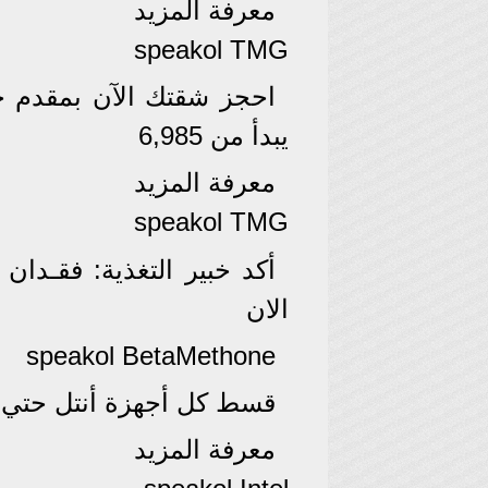
معرفة المزيد
speakol TMG
يبدأ من 6,985
معرفة المزيد
speakol TMG
الان
speakol BetaMethone
قسط كل أجهزة أنتل حتي ١٢ شهر بدون فوايد مع V
معرفة المزيد