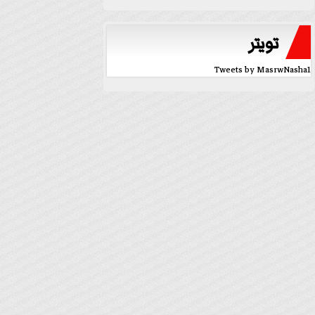
تويتر
Tweets by MasrwNasha1