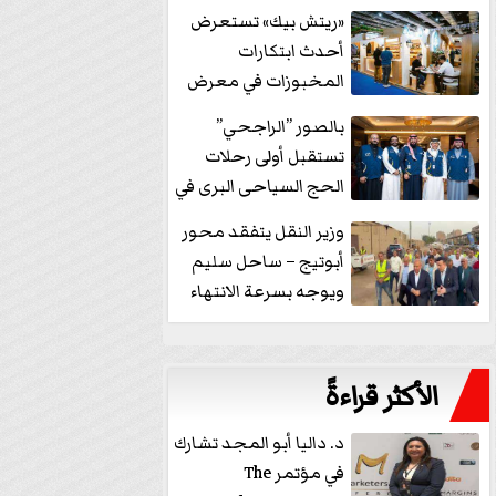
خفض الفائدة
«ريتش بيك» تستعرض
أحدث ابتكارات
المخبوزات في معرض
كافيكس2026 وتطرح 10
بالصور ”الراجحي”
منتجات...
تستقبل أولى رحلات
الحج السياحى البرى في
مكة بالهدايا...
وزير النقل يتفقد محور
أبوتيج – ساحل سليم
ويوجه بسرعة الانتهاء
من...
الأكثر قراءةً
د. داليا أبو المجد تشارك
في مؤتمر The