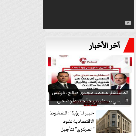
آخر الأخبار
المستشار محمد مجدي صالح : الرئيس
السيسي يسطر تاريخاً جديداً وضحى
بشعبيته...
خبير لـ”رؤية”: الضغوط
الاقتصادية تقود
”المركزي” لتأجيل