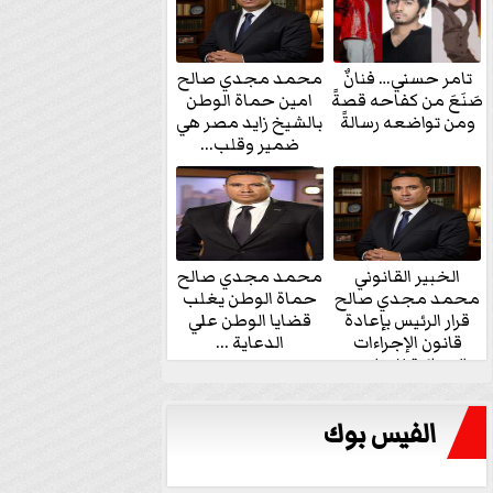
تامر حسني… فنانٌ
محمد مجدي صالح
صَنَعَ من كفاحه قصةً
امين حماة الوطن
ومن تواضعه رسالةً
بالشيخ زايد مصر هي
ضمير وقلب...
الخبير القانوني
محمد مجدي صالح
محمد مجدي صالح
حماة الوطن يغلب
قرار الرئيس بإعادة
قضايا الوطن علي
قانون الإجراءات
الدعاية ...
الجنائية للنواب...
الفيس بوك