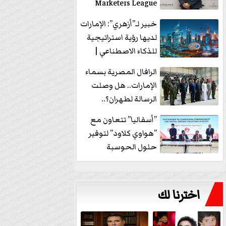
Marketers League
وتدير جلسة...
خبير لـ”أزهري”: الإمارات
لديها رؤية استراتيجية
للذكاء الاصطناعي |
فيديو
الرافال المصرية بسماء
الإمارات.. هل وصلت
الرسالة لطهران؟..
”ماعت جروب” تُجيب؟
”أسفاليا” تتعاون مع
|...
”هواوي كلاود” لتوفير
حلول الحوسبة
السحابية والأمن
السيبراني في...
اخترنا لك