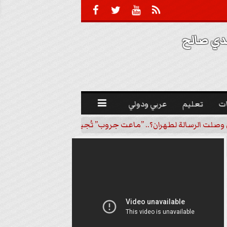





 صالح 
ت
تعليم
عربي ودولي

ل وصلت الرسالة لطهران؟.. ”ماعت جروب” تُجيب؟ |...
خبير لـ”أزه