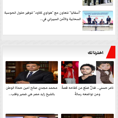
”أسفاليا” تتعاون مع ”هواوي كلاود” لتوفير حلول الحوسبة
السحابية والأمن السيبراني في...
اخترنا لك
تامر حسني… فنانٌ صَنَعَ من كفاحه قصةً
محمد مجدي صالح امين حماة الوطن
ومن تواضعه رسالةً
بالشيخ زايد مصر هي ضمير وقلب...