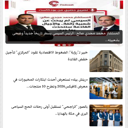
المستشار محمد مجدي صالح : الرئيس السيسي يسطر تاريخاً جديداً وضحى
بشعبيته...
خبير لـ”رؤية”: الضغوط الاقتصادية تقود ”المركزي” لتأجيل
خفض الفائدة
«ريتش بيك» تستعرض أحدث ابتكارات المخبوزات في
معرض كافيكس2026 وتطرح 10 منتجات...
بالصور ”الراجحي” تستقبل أولى رحلات الحج السياحى
البرى في مكة بالهدايا...