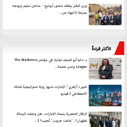
وزير النقل يتفقد محور أبوتيج – ساحل سليم ويوجه
بسرعة الانتهاء من...
الأكثر قراءةً
د. داليا أبو المجد تشارك في مؤتمر The Marketers
League وتدير جلسة...
خبير لـ”أزهري”: الإمارات لديها رؤية استراتيجية للذكاء
الاصطناعي | فيديو
الرافال المصرية بسماء الإمارات.. هل وصلت الرسالة
لطهران؟.. ”ماعت جروب” تُجيب؟ |...