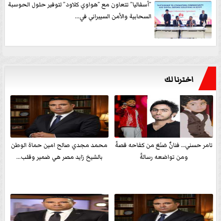
”أسفاليا” تتعاون مع ”هواوي كلاود” لتوفير حلول الحوسبة
السحابية والأمن السيبراني في...
اخترنا لك
تامر حسني… فنانٌ صَنَعَ من كفاحه قصةً
محمد مجدي صالح امين حماة الوطن
ومن تواضعه رسالةً
بالشيخ زايد مصر هي ضمير وقلب...