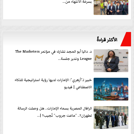
بسرعة الانتهاء من...
الأكثر قراءةً
د. داليا أبو المجد تشارك في مؤتمر The Marketers
League وتدير جلسة...
خبير لـ”أزهري”: الإمارات لديها رؤية استراتيجية للذكاء
الاصطناعي | فيديو
الرافال المصرية بسماء الإمارات.. هل وصلت الرسالة
لطهران؟.. ”ماعت جروب” تُجيب؟ |...