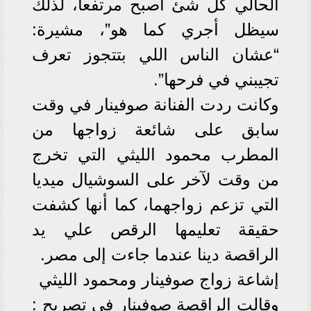
الحالي كل شئ أصبح مرتفعا، لذلك
سيظل أجري كما هو”، مشيرة:
“عشان الناس اللي بتتجوز تعرف
تجيبني في فرحها”.
وكانت ردت الفنانة صوفينار في وقت
سابق على شائعة زواجها من
المطرب محمود الليثي التي تخرج
من وقت لآخر على السوشيال ميديا
التي تزعم زواجهما، كما أنها كشفت
حقيقة تعليمها الرقص علي يد
الراقصة دينا عندما جاءت إلى مصر.
إشاعة زواج صوفينار ومحمود الليثي
وقالت الراقصة صوفينار في تصريح :