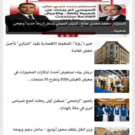
المستشار محمد مجدي صالح : الرئيس السيسي يسطر تاريخاً جديداً وضحى
بشعبيته...
خبير لـ”رؤية”: الضغوط الاقتصادية تقود ”المركزي” لتأجيل
خفض الفائدة
«ريتش بيك» تستعرض أحدث ابتكارات المخبوزات في
معرض كافيكس2026 وتطرح 10 منتجات...
بالصور ”الراجحي” تستقبل أولى رحلات الحج السياحى
البرى في مكة بالهدايا...
وزير النقل يتفقد محور أبوتيج – ساحل سليم ويوجه