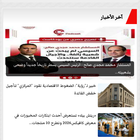
آخر الأخبار
المستشار محمد مجدي صالح : الرئيس السيسي يسطر تاريخاً جديداً وضحى
بشعبيته...
خبير لـ”رؤية”: الضغوط الاقتصادية تقود ”المركزي” لتأجيل
خفض الفائدة
«ريتش بيك» تستعرض أحدث ابتكارات المخبوزات في
معرض كافيكس2026 وتطرح 10 منتجات...