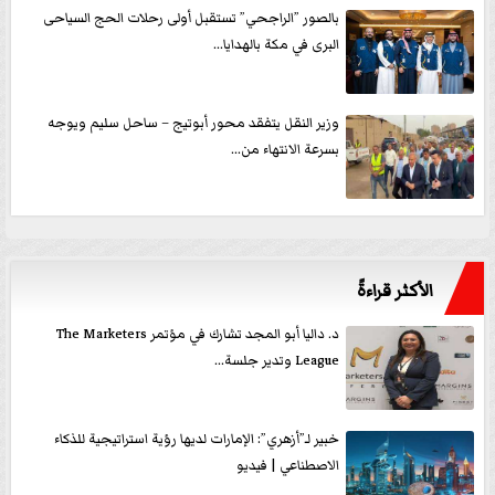
بالصور ”الراجحي” تستقبل أولى رحلات الحج السياحى
البرى في مكة بالهدايا...
وزير النقل يتفقد محور أبوتيج – ساحل سليم ويوجه
بسرعة الانتهاء من...
الأكثر قراءةً
د. داليا أبو المجد تشارك في مؤتمر The Marketers
League وتدير جلسة...
خبير لـ”أزهري”: الإمارات لديها رؤية استراتيجية للذكاء
الاصطناعي | فيديو