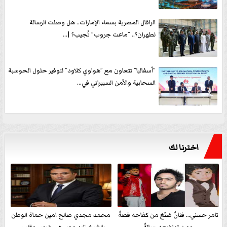
الرافال المصرية بسماء الإمارات.. هل وصلت الرسالة
لطهران؟.. ”ماعت جروب” تُجيب؟ |...
”أسفاليا” تتعاون مع ”هواوي كلاود” لتوفير حلول الحوسبة
السحابية والأمن السيبراني في...
اخترنا لك
تامر حسني… فنانٌ صَنَعَ من كفاحه قصةً
محمد مجدي صالح امين حماة الوطن