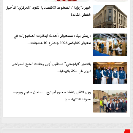
خبير لـ”رؤية”: الضغوط الاقتصادية تقود ”المركزي” لتأجيل
خفض الفائدة
«ريتش بيك» تستعرض أحدث ابتكارات المخبوزات في
معرض كافيكس2026 وتطرح 10 منتجات...
بالصور ”الراجحي” تستقبل أولى رحلات الحج السياحى
البرى في مكة بالهدايا...
وزير النقل يتفقد محور أبوتيج – ساحل سليم ويوجه
بسرعة الانتهاء من...