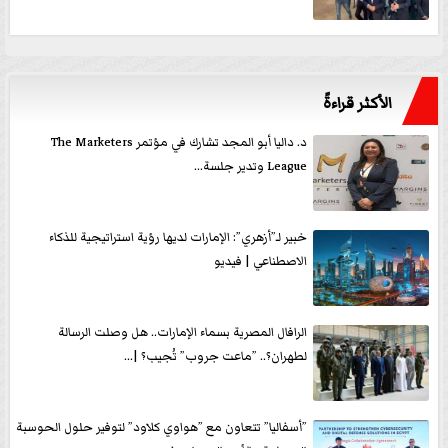
الأكثر قراءةً
د. داليا أبو المجد تشارك في مؤتمر The Marketers
League وتدير جلسة...
خبير لـ”أزهري”: الإمارات لديها رؤية استراتيجية للذكاء
الاصطناعي | فيديو
الرافال المصرية بسماء الإمارات.. هل وصلت الرسالة
لطهران؟.. ”ماعت جروب” تُجيب؟ |...
”أسفاليا” تتعاون مع ”هواوي كلاود” لتوفير حلول الحوسبة