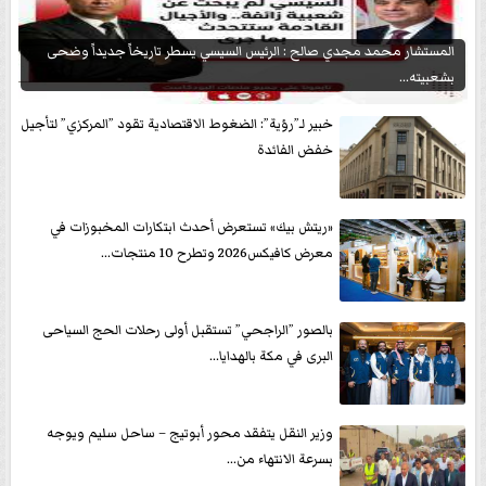
المستشار محمد مجدي صالح : الرئيس السيسي يسطر تاريخاً جديداً وضحى
بشعبيته...
خبير لـ”رؤية”: الضغوط الاقتصادية تقود ”المركزي” لتأجيل
خفض الفائدة
«ريتش بيك» تستعرض أحدث ابتكارات المخبوزات في
معرض كافيكس2026 وتطرح 10 منتجات...
بالصور ”الراجحي” تستقبل أولى رحلات الحج السياحى
البرى في مكة بالهدايا...
وزير النقل يتفقد محور أبوتيج – ساحل سليم ويوجه
بسرعة الانتهاء من...