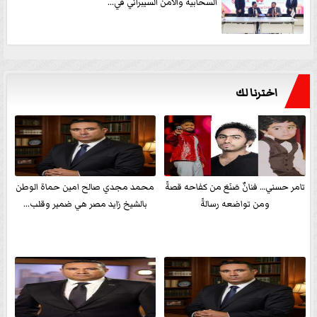
السحابية والأمن السيبراني في...
اخترنا لك
تامر حسني… فنانٌ صَنَعَ من كفاحه قصةً
محمد مجدي صالح امين حماة الوطن
ومن تواضعه رسالةً
بالشيخ زايد مصر هي ضمير وقلب...