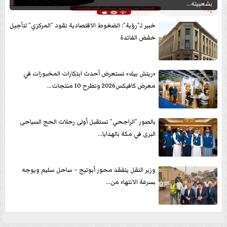
بشعبيته...
خبير لـ”رؤية”: الضغوط الاقتصادية تقود ”المركزي” لتأجيل
خفض الفائدة
«ريتش بيك» تستعرض أحدث ابتكارات المخبوزات في
معرض كافيكس2026 وتطرح 10 منتجات...
بالصور ”الراجحي” تستقبل أولى رحلات الحج السياحى
البرى في مكة بالهدايا...
وزير النقل يتفقد محور أبوتيج – ساحل سليم ويوجه
بسرعة الانتهاء من...