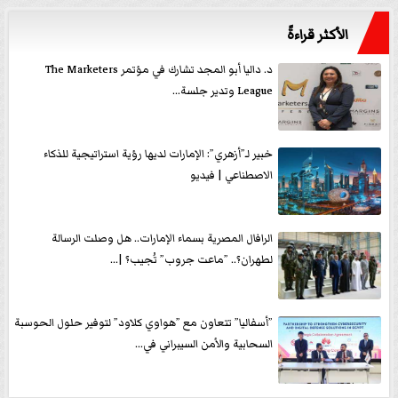
الأكثر قراءةً
د. داليا أبو المجد تشارك في مؤتمر The Marketers
League وتدير جلسة...
خبير لـ”أزهري”: الإمارات لديها رؤية استراتيجية للذكاء
الاصطناعي | فيديو
الرافال المصرية بسماء الإمارات.. هل وصلت الرسالة
لطهران؟.. ”ماعت جروب” تُجيب؟ |...
”أسفاليا” تتعاون مع ”هواوي كلاود” لتوفير حلول الحوسبة
السحابية والأمن السيبراني في...