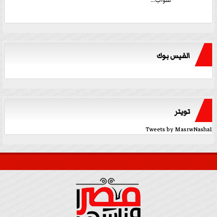
للنواب...
الفيس بوك
تويتر
Tweets by MasrwNasha1