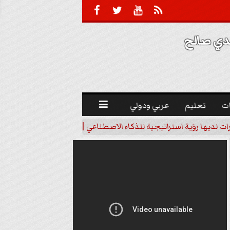





 صالح 
ت
تعليم
عربي ودولي

رات لديها رؤية استراتيجية للذكاء الاصطناعي | فيديو
خبير اقتصاد