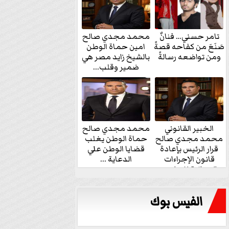
تامر حسني… فنانٌ
محمد مجدي صالح
صَنَعَ من كفاحه قصةً
امين حماة الوطن
ومن تواضعه رسالةً
بالشيخ زايد مصر هي
ضمير وقلب...
الخبير القانوني
محمد مجدي صالح
محمد مجدي صالح
حماة الوطن يغلب
قرار الرئيس بإعادة
قضايا الوطن علي
قانون الإجراءات
الدعاية ...
الجنائية للنواب...
الفيس بوك