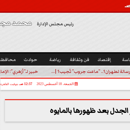
محمد مجدي
رئيس مجلس الإدارة
اسة
إقتصاد
فن وثقافة
رياضة
حوادث
محافظا
رسالة لطهران؟.. ”ماعت جروب” تُجيب؟ |...
خبير لـ”أزهري”: الإما
الجمعة، 18 أغسطس 2023
12:37 صـ
بتوقيت القاهرة
ر الجدل بعد ظهورها بالمايوه