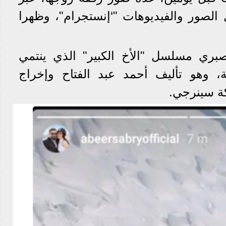
 الصور والفيديوهات "‘إنستجرام"، وظهرا
صبري مسلسل "الأخ الكبير" الذي ينتمي
أعمال الـ 45 حلقة، وهو تأليف أحمد عبد الفتاح وإخراج
ة سينرجي.