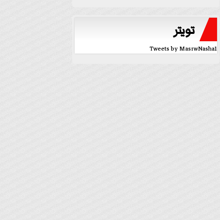
تويتر
Tweets by MasrwNasha1