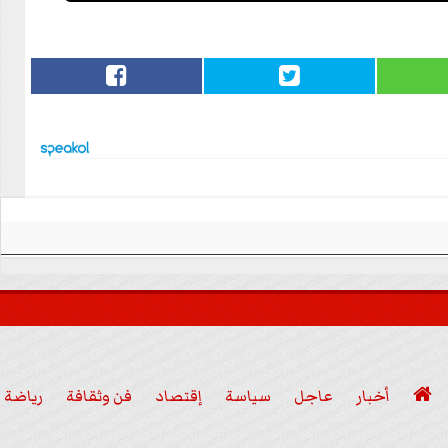

أخبار
عاجل
سياسة
إقتصاد
فن وثقافة
رياضة
عربي ودولي
