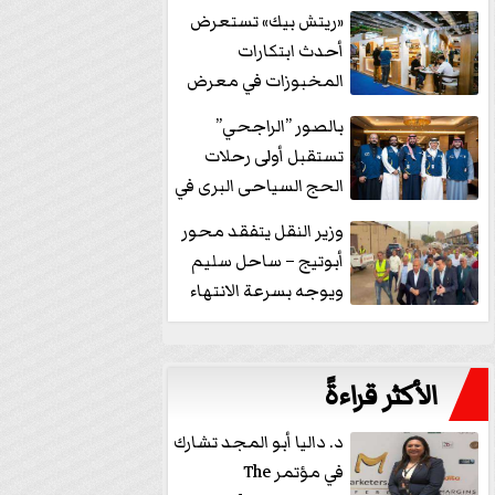
خفض الفائدة
«ريتش بيك» تستعرض
أحدث ابتكارات
المخبوزات في معرض
كافيكس2026 وتطرح 10
بالصور ”الراجحي”
منتجات...
تستقبل أولى رحلات
الحج السياحى البرى في
مكة بالهدايا...
وزير النقل يتفقد محور
أبوتيج – ساحل سليم
ويوجه بسرعة الانتهاء
من...
الأكثر قراءةً
د. داليا أبو المجد تشارك
في مؤتمر The