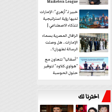
Marketers League
وتدير جلسة...
خبير لـ”أزهري”: الإمارات
لديها رؤية استراتيجية
للذكاء الاصطناعي |
فيديو
الرافال المصرية بسماء
الإمارات.. هل وصلت
الرسالة لطهران؟..
”ماعت جروب” تُجيب؟
”أسفاليا” تتعاون مع
|...
”هواوي كلاود” لتوفير
حلول الحوسبة
السحابية والأمن
السيبراني في...
اخترنا لك