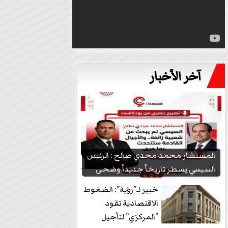
آخر الأخبار
المستشار محمد مجدي صالح : الرئيس
السيسي يسطر تاريخاً جديداً وضحى
بشعبيته...
خبير لـ”رؤية”: الضغوط
الاقتصادية تقود
”المركزي” لتأجيل