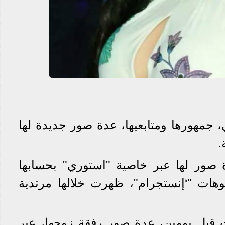
 جمهورها ومتابعيها، عدة صور جديدة لها
.
صور لها عبر خاصية "استوري" بحسابها
يوهات "‘إنستجرام"، ظهرت خلالها مرتدية
قبل يومين، عدة صور رفقة زوجها، عبر