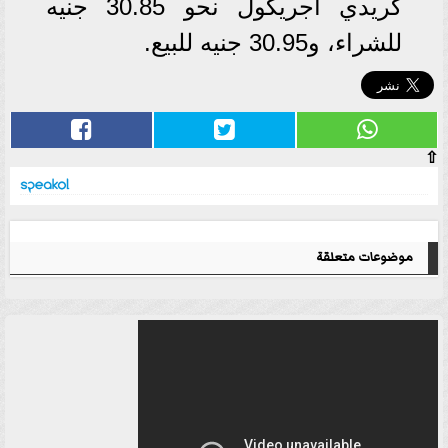
كريدي أجريكول نحو 30.85 جنيه
للشراء، و30.95 جنيه للبيع.
⇧
موضوعات متعلقة