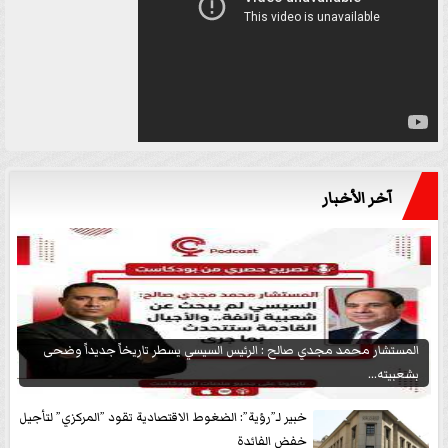
آخر الأخبار
المستشار محمد مجدي صالح : الرئيس السيسي يسطر تاريخاً جديداً وضحى
بشعبيته...
خبير لـ”رؤية”: الضغوط الاقتصادية تقود ”المركزي” لتأجيل
خفض الفائدة