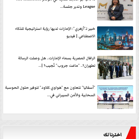
League وتدير جلسة...
خبير لـ”أزهري”: الإمارات لديها رؤية استراتيجية للذكاء
الاصطناعي | فيديو
الرافال المصرية بسماء الإمارات.. هل وصلت الرسالة
لطهران؟.. ”ماعت جروب” تُجيب؟ |...
”أسفاليا” تتعاون مع ”هواوي كلاود” لتوفير حلول الحوسبة
السحابية والأمن السيبراني في...
اخترنا لك