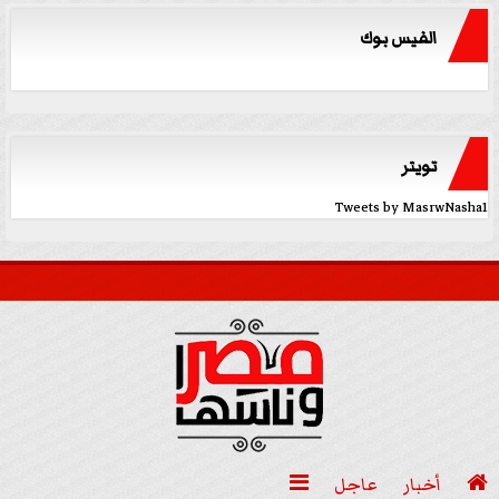
الفيس بوك
تويتر
Tweets by MasrwNasha1

أخبار
عاجل
