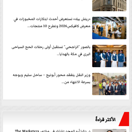
«ريتش بيك» تستعرض أحدث ابتكارات المخبوزات في
معرض كافيكس2026 وتطرح 10 منتجات...
بالصور ”الراجحي” تستقبل أولى رحلات الحج السياحى
البرى في مكة بالهدايا...
وزير النقل يتفقد محور أبوتيج – ساحل سليم ويوجه
بسرعة الانتهاء من...
الأكثر قراءةً
د. داليا أبو المجد تشارك في مؤتمر The Marketers