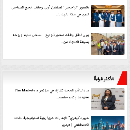
بالصور ”الراجحي” تستقبل أولى رحلات الحج السياحى
البرى في مكة بالهدايا...
وزير النقل يتفقد محور أبوتيج – ساحل سليم ويوجه
بسرعة الانتهاء من...
الأكثر قراءةً
د. داليا أبو المجد تشارك في مؤتمر The Marketers
League وتدير جلسة...
خبير لـ”أزهري”: الإمارات لديها رؤية استراتيجية للذكاء
الاصطناعي | فيديو