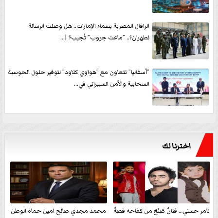
الرافال المصرية بسماء الإمارات.. هل وصلت الرسالة
لطهران؟.. ”ماعت جروب” تُجيب؟ |...
”أسفاليا” تتعاون مع ”هواوي كلاود” لتوفير حلول الحوسبة
السحابية والأمن السيبراني في...
اخترنا لك
تامر حسني… فنانٌ صَنَعَ من كفاحه قصةً
محمد مجدي صالح امين حماة الوطن