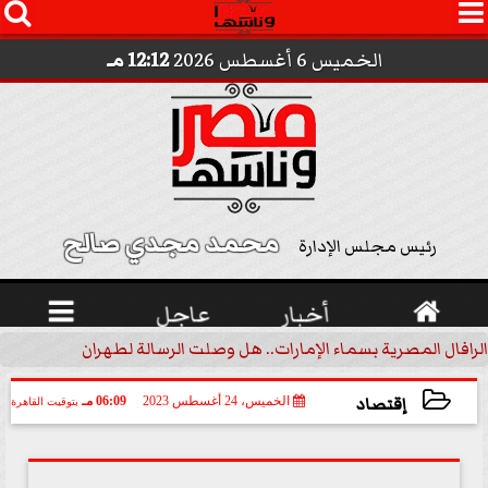




الخميس 6 أغسطس 2026
12:12 مـ
محمد مجدي صالح 
رئيس مجلس الإدارة

أخبار
عاجل

الرافال المصرية بسماء الإمارات.. هل وصلت الرسالة لطهران؟.. ”ماعت ج
إقتصاد
الخميس، 24 أغسطس 2023
06:09 مـ
بتوقيت القاهرة
2023-08-24 18:09:01