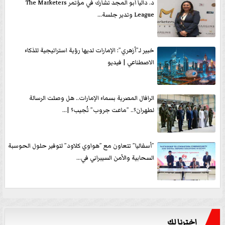
د. داليا أبو المجد تشارك في مؤتمر The Marketers
League وتدير جلسة...
خبير لـ”أزهري”: الإمارات لديها رؤية استراتيجية للذكاء
الاصطناعي | فيديو
الرافال المصرية بسماء الإمارات.. هل وصلت الرسالة
لطهران؟.. ”ماعت جروب” تُجيب؟ |...
”أسفاليا” تتعاون مع ”هواوي كلاود” لتوفير حلول الحوسبة
السحابية والأمن السيبراني في...
اخترنا لك