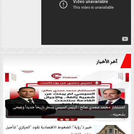
آخر الأخبار
المستشار محمد مجدي صالح : الرئيس السيسي يسطر تاريخاً جديداً وضحى
بشعبيته...
خبير لـ”رؤية”: الضغوط الاقتصادية تقود ”المركزي” لتأجيل