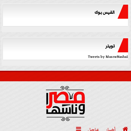
الفيس بوك
تويتر
Tweets by MasrwNasha1

أخبار
عاجل
