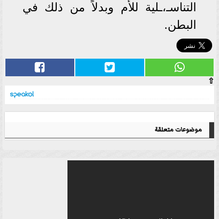
التناسـ،ـلية للأم وبدلاً من ذلك في
البطن.
⇧
موضوعات متعلقة