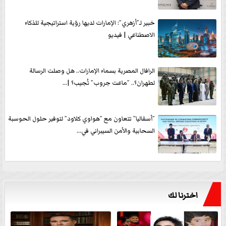
خبير لـ”أزهري”: الإمارات لديها رؤية استراتيجية للذكاء
الاصطناعي | فيديو
الرافال المصرية بسماء الإمارات.. هل وصلت الرسالة
لطهران؟.. ”ماعت جروب” تُجيب؟ |...
”أسفاليا” تتعاون مع ”هواوي كلاود” لتوفير حلول الحوسبة
السحابية والأمن السيبراني في...
اخترنا لك