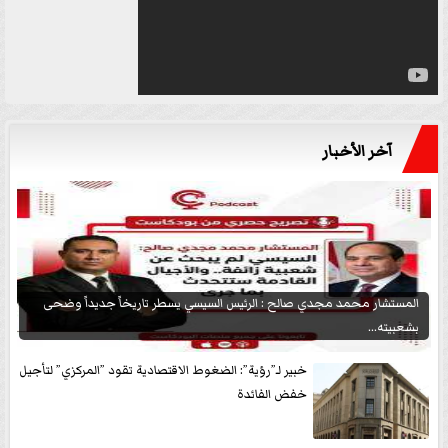
آخر الأخبار
المستشار محمد مجدي صالح : الرئيس السيسي يسطر تاريخاً جديداً وضحى
بشعبيته...
خبير لـ”رؤية”: الضغوط الاقتصادية تقود ”المركزي” لتأجيل
خفض الفائدة