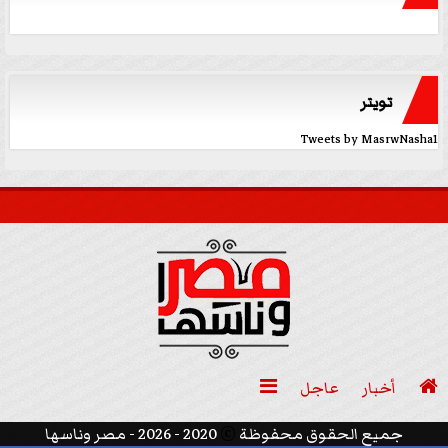
تويتر
Tweets by MasrwNasha1

أخبار
عاجل

جميع الحقوق محفوظة
©
2020 - 2026 - مصر وناسها