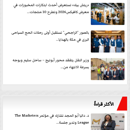
«ريتش بيك» تستعرض أحدث ابتكارات المخبوزات في
معرض كافيكس2026 وتطرح 10 منتجات...
بالصور ”الراجحي” تستقبل أولى رحلات الحج السياحى
البرى في مكة بالهدايا...
وزير النقل يتفقد محور أبوتيج – ساحل سليم ويوجه
بسرعة الانتهاء من...
الأكثر قراءةً
د. داليا أبو المجد تشارك في مؤتمر The Marketers
League وتدير جلسة...