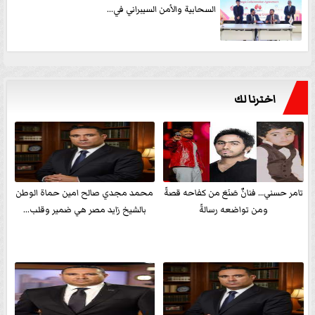
السحابية والأمن السيبراني في...
اخترنا لك
تامر حسني… فنانٌ صَنَعَ من كفاحه قصةً
محمد مجدي صالح امين حماة الوطن
ومن تواضعه رسالةً
بالشيخ زايد مصر هي ضمير وقلب...