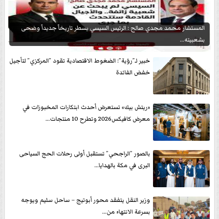
المستشار محمد مجدي صالح : الرئيس السيسي يسطر تاريخاً جديداً وضحى
بشعبيته...
خبير لـ”رؤية”: الضغوط الاقتصادية تقود ”المركزي” لتأجيل
خفض الفائدة
«ريتش بيك» تستعرض أحدث ابتكارات المخبوزات في
معرض كافيكس2026 وتطرح 10 منتجات...
بالصور ”الراجحي” تستقبل أولى رحلات الحج السياحى
البرى في مكة بالهدايا...
وزير النقل يتفقد محور أبوتيج – ساحل سليم ويوجه
بسرعة الانتهاء من...