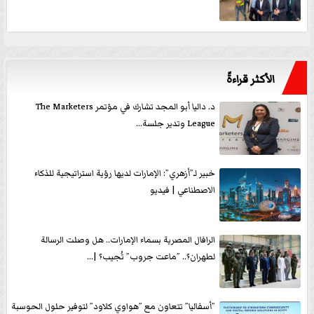
الأكثر قراءةً
د. داليا أبو المجد تشارك في مؤتمر The Marketers
League وتدير جلسة...
خبير لـ”أزهري”: الإمارات لديها رؤية استراتيجية للذكاء
الاصطناعي | فيديو
الرافال المصرية بسماء الإمارات.. هل وصلت الرسالة
لطهران؟.. ”ماعت جروب” تُجيب؟ |...
”أسفاليا” تتعاون مع ”هواوي كلاود” لتوفير حلول الحوسبة