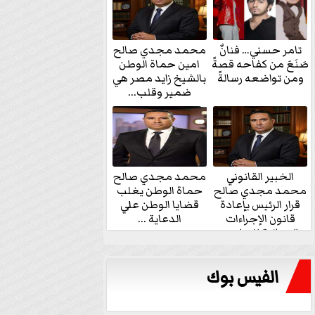
تامر حسني… فنانٌ
محمد مجدي صالح
صَنَعَ من كفاحه قصةً
امين حماة الوطن
ومن تواضعه رسالةً
بالشيخ زايد مصر هي
ضمير وقلب...
الخبير القانوني
محمد مجدي صالح
محمد مجدي صالح
حماة الوطن يغلب
قرار الرئيس بإعادة
قضايا الوطن علي
قانون الإجراءات
الدعاية ...
الجنائية للنواب...
الفيس بوك