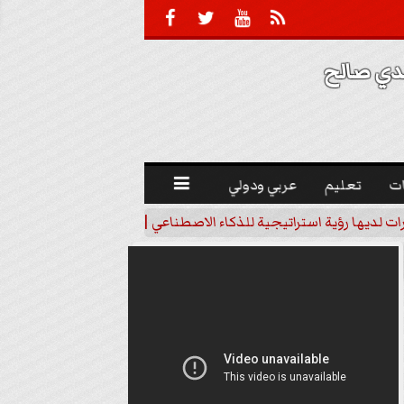





 صالح 
ت
تعليم
عربي ودولي

رات لديها رؤية استراتيجية للذكاء الاصطناعي | فيديو
خبير اقتصاد