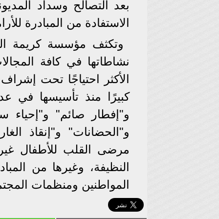
بعد التصالح وسداد المديون
الاستفادة من المبادرة للأر
وتكثف مؤسسة كريمة العل
نشاطاتها في كافة المجالا
الأكثر احتياجًا تحت إشراف
كبيرًا منذ تأسيسها في عد
و"إفطار صائم" و"إحياء سكن
و"الحضانات" و"إنقاذ الغا
مرضى القلب للأطفال غير
النظيفة، وغيرها من المب
المواطنين ومنظمات المجتم