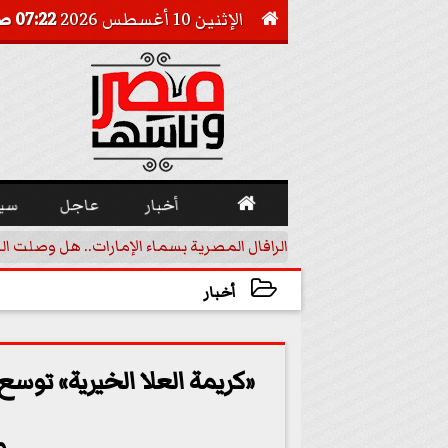
الإثنين 10 أغسطس 2026
07:22 صـ


أخبار
عاجل
سي
أجيل خفض الفائدة
الرافال المصرية بسماء الإمارات.. هل وصلت ال
أخبار
2023-09-03 10:30:53
«كريمة العلا الخيرية» توس
و