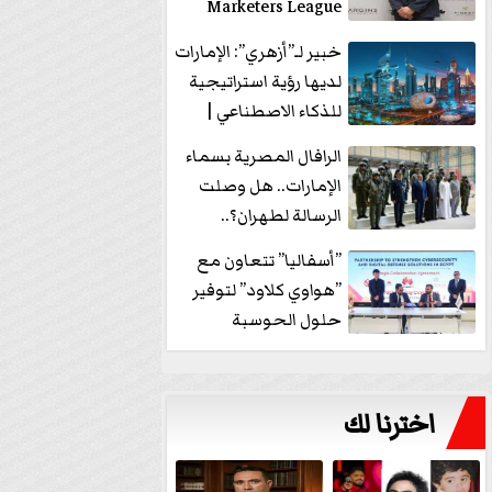
Marketers League
وتدير جلسة...
خبير لـ”أزهري”: الإمارات
لديها رؤية استراتيجية
للذكاء الاصطناعي |
فيديو
الرافال المصرية بسماء
الإمارات.. هل وصلت
الرسالة لطهران؟..
”ماعت جروب” تُجيب؟
”أسفاليا” تتعاون مع
|...
”هواوي كلاود” لتوفير
حلول الحوسبة
السحابية والأمن
السيبراني في...
اخترنا لك