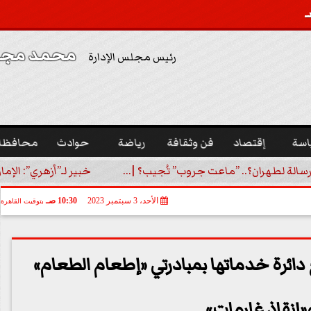
محمد مجدي
رئيس مجلس الإدارة
اسة
إقتصاد
فن وثقافة
رياضة
حوادث
محافظا
رسالة لطهران؟.. ”ماعت جروب” تُجيب؟ |...
خبير لـ”أزهري”: الإما
الأحد، 3 سبتمبر 2023
10:30 صـ
بتوقيت القاهرة
ع دائرة خدماتها بمبادرتي «إطعام الطعام»
«إنقاذ غارمات»