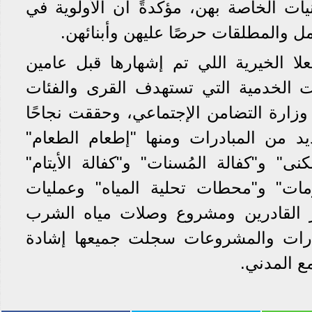
يات الخاصة بهن، مؤكدةً أن الأولوية في
امل والمطلقات حرصًا عليهن وأبنائهن.
ا الخيرية اللي تم إشهارها قبل عامين
ت الخدمية التي تستهدف القرى والفئات
 وزارة التضامن الإجتماعي، وحققت نجاحًا
يد من المبادرات ومنها "إطعام الطعام"
ى" و"كفالة المُسنات" و"كفالة الأيتام"
رمات" و"محطات تحلية المياه" وعمليات
 القادرين ومشروع وصلات مياه الشرب
ادرات والمشروعات سجلت جميعها إشادة
ع المدني.