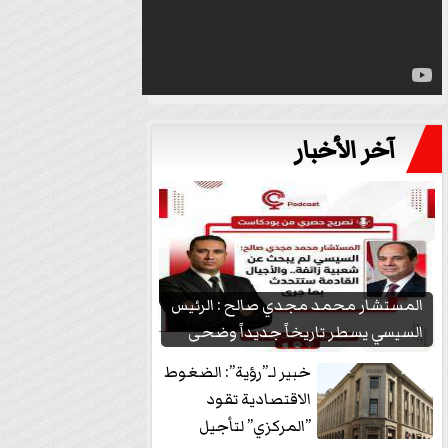
آخر الأخبار
المستشار محمد مجدي صالح : الرئيس
السيسي يسطر تاريخاً جديداً وضحى
بشعبيته...
خبير لـ”رؤية”: الضغوط
الاقتصادية تقود
”المركزي” لتأجيل