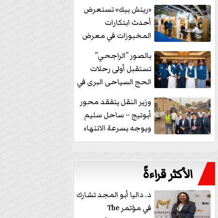
خفض الفائدة
«ريتش بيك» تستعرض
أحدث ابتكارات
المخبوزات في معرض
كافيكس2026 وتطرح 10
بالصور ”الراجحي”
منتجات...
تستقبل أولى رحلات
الحج السياحى البرى في
مكة بالهدايا...
وزير النقل يتفقد محور
أبوتيج – ساحل سليم
ويوجه بسرعة الانتهاء
من...
الأكثر قراءةً
د. داليا أبو المجد تشارك
في مؤتمر The