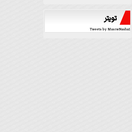
تويتر
Tweets by MasrwNasha1