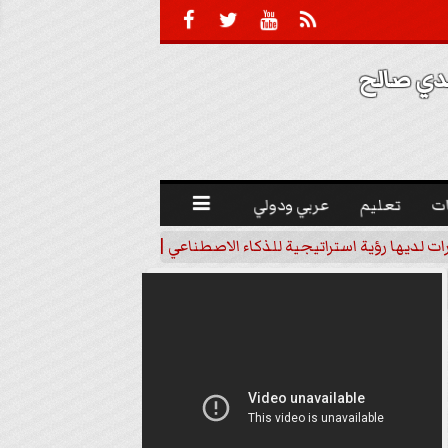





 صالح 
ت
تعليم
عربي ودولي

رات لديها رؤية استراتيجية للذكاء الاصطناعي | فيديو
خبير اقتصاد