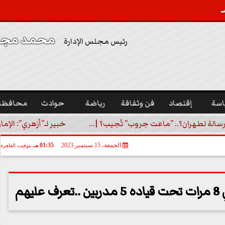
محمد مجدي
رئيس مجلس الإدارة
اسة
إقتصاد
فن وثقافة
رياضة
حوادث
محافظا
رسالة لطهران؟.. ”ماعت جروب” تُجيب؟ |...
خبير لـ”أزهري”: الإما
الجمعة، 15 سبتمبر 2023
01:35 مـ
بتوقيت القاهرة
هم