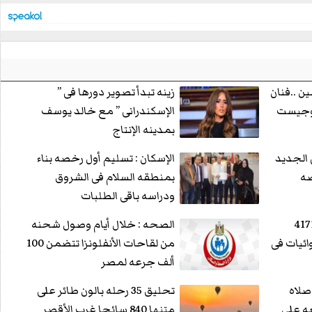
ن ..فنان
زينه تبدأ تصوير دورها فى ”
لوجيست
الإسكندرانى ” مع خالد يوسف
بمدينه الإنتاج
 الجديد
الإسكان : تسليم أول رخصه بناء
صه
بمنطقه السلام فى الشروق
ودراسه باقى الطلبات
الإسكان يتابع إنشاء 4171
الصحه : خلال أيام وصول شحنه
ئيات فى
من لقاحات الأنفلونزا تتضمن 100
ألف جرعه لمصر
صلاه
تحليق 35 رحله بالون طائر على
ه على
متنها 840 سائحا غرب الأقصر