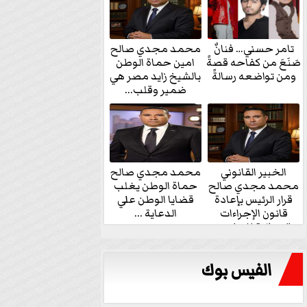
تامر حسني… فنانٌ
محمد مجدي صالح
صَنَعَ من كفاحه قصةً
امين حماة الوطن
ومن تواضعه رسالةً
بالشيخ زايد مصر هي
ضمير وقلب...
الخبير القانوني
محمد مجدي صالح
محمد مجدي صالح
حماة الوطن يغلب
قرار الرئيس بإعادة
قضايا الوطن علي
قانون الإجراءات
الدعاية ...
الجنائية للنواب...
الفيس بوك