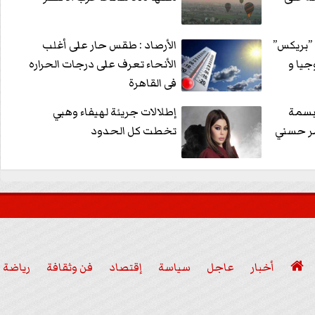
ى ”بريكس”
الأرصاد : طقس حار على أغلب
جيا و
الأنحاء تعرف على درجات الحراره
فى القاهرة
بسمة
إطلالات جريئة لهيفاء وهبي
مر حسني
تخطت كل الحدود

أخبار
عاجل
سياسة
إقتصاد
فن وثقافة
رياضة
عربي ودولي
