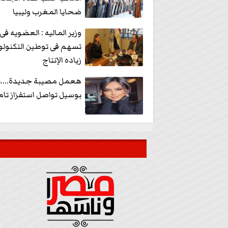
ضحايا المغرب وليبيا
وزير الماليه : العضويه ف
تسهم فى توطين التكنولو
زياده الإنتاج
هعمل مصيبة جديدة....
بوسيل تواصل استفزاز تا