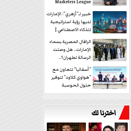
Marketers League
وتدير جلسة...
خبير لـ”أزهري”: الإمارات
لديها رؤية استراتيجية
للذكاء الاصطناعي |
فيديو
الرافال المصرية بسماء
الإمارات.. هل وصلت
الرسالة لطهران؟..
”ماعت جروب” تُجيب؟
”أسفاليا” تتعاون مع
|...
”هواوي كلاود” لتوفير
حلول الحوسبة
السحابية والأمن
السيبراني في...
اخترنا لك