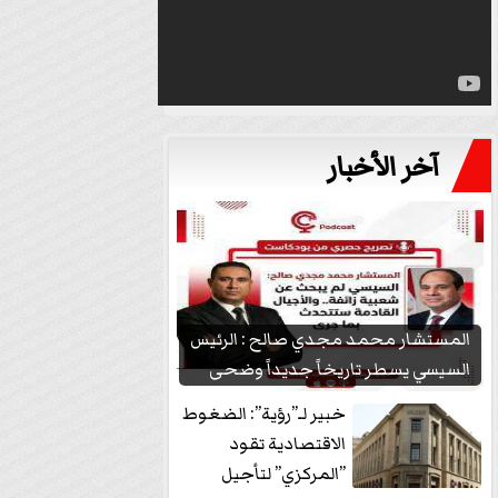
آخر الأخبار
المستشار محمد مجدي صالح : الرئيس
السيسي يسطر تاريخاً جديداً وضحى
بشعبيته...
خبير لـ”رؤية”: الضغوط
الاقتصادية تقود
”المركزي” لتأجيل