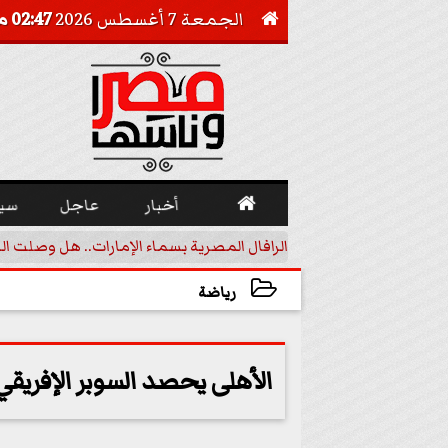
الجمعة 7 أغسطس 2026
02:47 مـ


أخبار
عاجل
سي
أجيل خفض الفائدة
الرافال المصرية بسماء الإمارات.. هل وصلت ال
رياضة
2023-09-15 13:35:39
الأهلى يحصد السوبر الإفريقي 8 مرات تحت قياده 5 مدربين ..تعرف علي