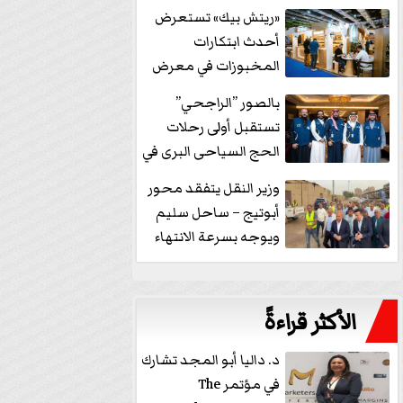
خفض الفائدة
«ريتش بيك» تستعرض
أحدث ابتكارات
المخبوزات في معرض
كافيكس2026 وتطرح 10
بالصور ”الراجحي”
منتجات...
تستقبل أولى رحلات
الحج السياحى البرى في
مكة بالهدايا...
وزير النقل يتفقد محور
أبوتيج – ساحل سليم
ويوجه بسرعة الانتهاء
من...
الأكثر قراءةً
د. داليا أبو المجد تشارك
في مؤتمر The