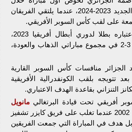
عاصمة الجزائري لخوض أول مباراة خلال
منافسات الموسم الكروي الجديد 2023-2024، عندما يلتقي الفريقان
معة على لقب كأس السوبر الأفريقي.
الأهلي يخوض المباراة باعتباره بطلا لدوري أبطال أفريقيا 2023،
بفوزه على الوداد المغربي 3-2 في مجموع مباراتي الذهاب والعودة،
 الجزائر منافسات كأس السوبر القارية
عد تتويجه بلقب الكونفدرالية الأفريقية
مانويل
، وكان أول لقب عام 2002 عندما تغلب على فريق كايزر تشفيز
بل هدف في المباراة التي جمعت الفريقين