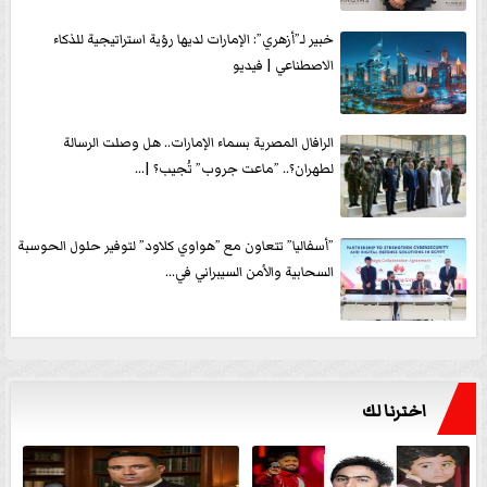
خبير لـ”أزهري”: الإمارات لديها رؤية استراتيجية للذكاء
الاصطناعي | فيديو
الرافال المصرية بسماء الإمارات.. هل وصلت الرسالة
لطهران؟.. ”ماعت جروب” تُجيب؟ |...
”أسفاليا” تتعاون مع ”هواوي كلاود” لتوفير حلول الحوسبة
السحابية والأمن السيبراني في...
اخترنا لك