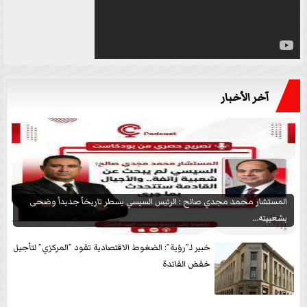
آخر الأخبار
المستشار محمد مجدي صالح : الرئيس السيسي يسطر تاريخاً جديداً وضحى
بشعبيته...
خبير لـ”رؤية”: الضغوط الاقتصادية تقود ”المركزي” لتأجيل
خفض الفائدة