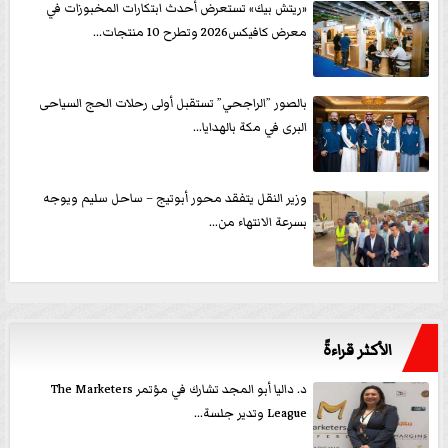
«ريتش بيك» تستعرض أحدث ابتكارات المخبوزات في
معرض كافيكس2026 وتطرح 10 منتجات...
بالصور ”الراجحي” تستقبل أولى رحلات الحج السياحى
البرى في مكة بالهدايا...
وزير النقل يتفقد محور أبوتيج – ساحل سليم ويوجه
بسرعة الانتهاء من...
الأكثر قراءةً
د. داليا أبو المجد تشارك في مؤتمر The Marketers
League وتدير جلسة...