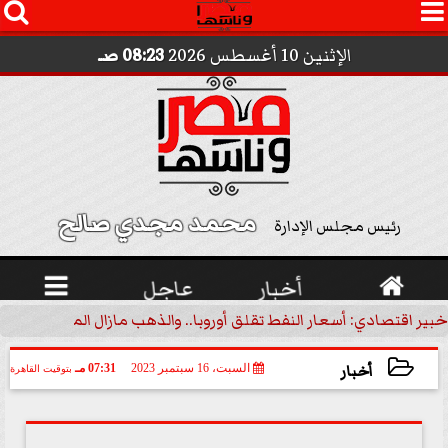




الإثنين 10 أغسطس 2026
08:23 صـ
محمد مجدي صالح 
رئيس مجلس الإدارة

أخبار
عاجل

خبير اقتصادي: أسعار النفط تقلق أوروبا.. والذهب مازال الملاذ الآمن | 
أخبار
السبت، 16 سبتمبر 2023
07:31 مـ
بتوقيت القاهرة
2023-09-16 19:31:42