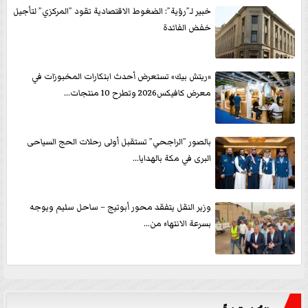
خبير لـ”رؤية”: الضغوط الاقتصادية تقود ”المركزي” لتأجيل
خفض الفائدة
«ريتش بيك» تستعرض أحدث ابتكارات المخبوزات في
معرض كافيكس2026 وتطرح 10 منتجات...
بالصور ”الراجحي” تستقبل أولى رحلات الحج السياحى
البرى في مكة بالهدايا...
وزير النقل يتفقد محور أبوتيج – ساحل سليم ويوجه
بسرعة الانتهاء من...