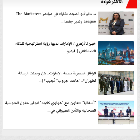
الأكثر قراءةً
د. داليا أبو المجد تشارك في مؤتمر The Marketers
League وتدير جلسة...
خبير لـ”أزهري”: الإمارات لديها رؤية استراتيجية للذكاء
الاصطناعي | فيديو
الرافال المصرية بسماء الإمارات.. هل وصلت الرسالة
لطهران؟.. ”ماعت جروب” تُجيب؟ |...
”أسفاليا” تتعاون مع ”هواوي كلاود” لتوفير حلول الحوسبة
السحابية والأمن السيبراني في...