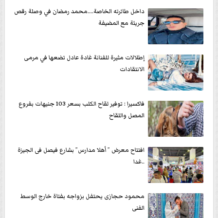
داخل طائرته الخاصة....محمد رمضان في وصلة رقص
جريئة مع المضيفة
إطلالات مثيرة للفنانة غادة عادل تضعها في مرمى
الانتقادات
فاكسيرا : توفير لقاح الكلب بسعر 103 جنيهات بفروع
المصل واللقاح
افتتاح معرض ” أهلا مدارس” بشارع فيصل فى الجيزة
..غدا
محمود حجازى يحتفل بزواجه بفتاة خارج الوسط
الفنى