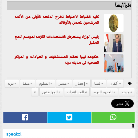
اقرأ أيضاً
كليه الضباط الاحتياط تخرج الدفعه الأولى من الأئمه
المرشحين للعمل بالأوقاف
رئيس الوزراء يستعرض الاستعدادات اللازمه لموسم الحج
المقبل
حكومه ليبيا تعقم المستشفيات و العيادات و المراكز
الصحيه فى
مدينه
درنه
أكفان
ليبيا
إعصار
مدمر
السلوم
منفذ
درنه
مدينه
الحدود البريه
المساعدات
المواطنين
⇧