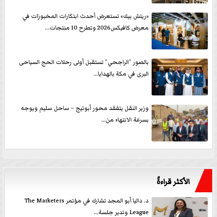
«ريتش بيك» تستعرض أحدث ابتكارات المخبوزات في
معرض كافيكس2026 وتطرح 10 منتجات...
بالصور ”الراجحي” تستقبل أولى رحلات الحج السياحى
البرى في مكة بالهدايا...
وزير النقل يتفقد محور أبوتيج – ساحل سليم ويوجه
بسرعة الانتهاء من...
الأكثر قراءةً
د. داليا أبو المجد تشارك في مؤتمر The Marketers
League وتدير جلسة...