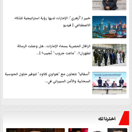
خبير لـ”أزهري”: الإمارات لديها رؤية استراتيجية للذكاء
الاصطناعي | فيديو
الرافال المصرية بسماء الإمارات.. هل وصلت الرسالة
لطهران؟.. ”ماعت جروب” تُجيب؟ |...
”أسفاليا” تتعاون مع ”هواوي كلاود” لتوفير حلول الحوسبة
السحابية والأمن السيبراني في...
اخترنا لك