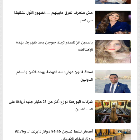
مش هتعرف تفرق مابينهم .... الظهور الأول لشقيقة
مي عمر
ياسمين عز تتصدر تريند جوجل بعد ظهورها بهذه
الإطلالات
استاذ قانون دولي: سد النهضة يهدد الأمن والسلم
الدوليين
شركات البورصة توزع أكثر من 25 مليار جنيه أرباحًا على
المساهمين
أسعار النفط تسجل 84.46 دولار لـ”برنت”.. و82.76
دولار للخام الأمريكى