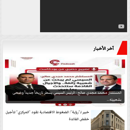
آخر الأخبار
المستشار محمد مجدي صالح : الرئيس السيسي يسطر تاريخاً جديداً وضحى
بشعبيته...
خبير لـ”رؤية”: الضغوط الاقتصادية تقود ”المركزي” لتأجيل
خفض الفائدة