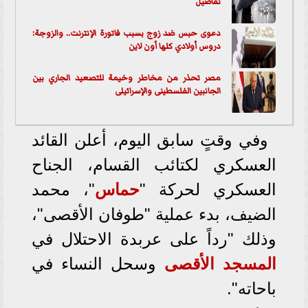
تفاصيل
دعوى حبس ضد زوج بسبب فاتورة الإنترنت.. والزوجة:
دروس أولادي كلها أون لاين
مصر تحذر من مخاطر وخيمة للتصعيد الجاري بين
الجانبين الفلسطينى والإسرائيلى
وفي وقتٍ سابق اليوم، أعلن القائد
العسكري لكتائب القسام، الجناح
العسكري لحركة "
حماس
"، محمد
الضيف، بدء عملية "طوفان الأقصى"،
وذلك "رداً على عربدة الاحتلال في
المسجد الأقصى
وسحل النساء في
باحاته".