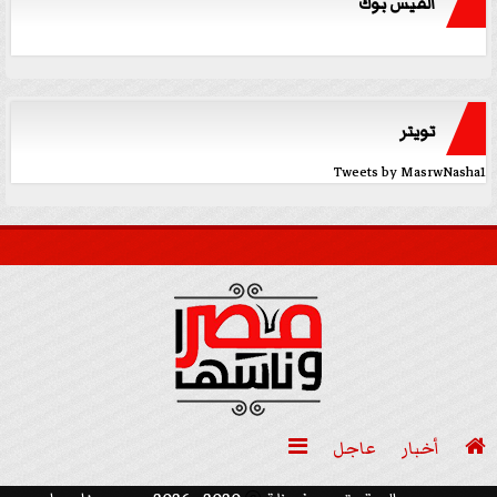
الفيس بوك
تويتر
Tweets by MasrwNasha1

أخبار
عاجل
