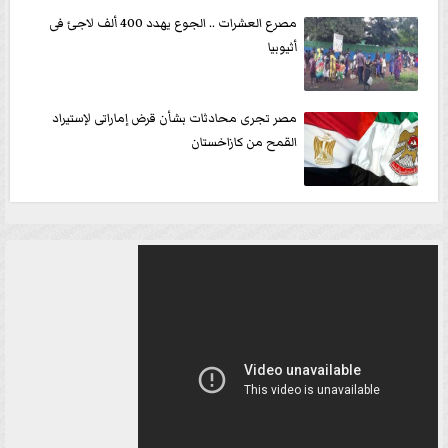
مصرع العشرات .. الجوع يهدد 400 ألف لاجئ فى
أثيوبيا
مصر تجرى محادثات بشأن قرض إماراتى لإستيراد
القمح من كازاخستان