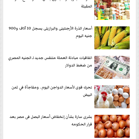
المقبلة
‫أسعار الذرة الأرجنتينى والبرازيلى يسجل 10 آلاف و900
جنيه اليوم
اتفاقيات مبادلة العملة متنفس جديد لـ الجنيه المصري
من ضغط الدولار
تحرك قوى لأسعار الدواجن اليوم.. ومفاجأة في ثمن
البيض
بشرى سارة بشأن إنخفاض أسعار البصل فى مصر بعد
قرار الحكومه