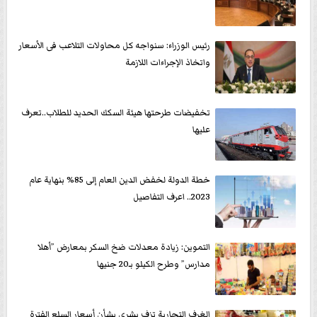
رئيس الوزراء: سنواجه كل محاولات التلاعب فى الأسعار
واتخاذ الإجراءات اللازمة
تخفيضات طرحتها هيئة السكك الحديد للطلاب..تعرف
عليها
خطة الدولة لخفض الدين العام إلى 85% بنهاية عام
2023.. اعرف التفاصيل
التموين: زيادة معدلات ضخ السكر بمعارض ”أهلا
مدارس” وطرح الكيلو بـ20 جنيها
الغرف التجارية تزف بشرى بشأن أسعار السلع الفترة