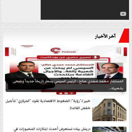
آخر الأخبار
المستشار محمد مجدي صالح : الرئيس السيسي يسطر تاريخاً جديداً وضحى
بشعبيته...
خبير لـ”رؤية”: الضغوط الاقتصادية تقود ”المركزي” لتأجيل
خفض الفائدة
«ريتش بيك» تستعرض أحدث ابتكارات المخبوزات في