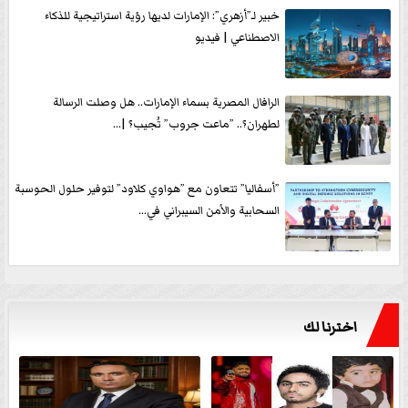
خبير لـ”أزهري”: الإمارات لديها رؤية استراتيجية للذكاء
الاصطناعي | فيديو
الرافال المصرية بسماء الإمارات.. هل وصلت الرسالة
لطهران؟.. ”ماعت جروب” تُجيب؟ |...
”أسفاليا” تتعاون مع ”هواوي كلاود” لتوفير حلول الحوسبة
السحابية والأمن السيبراني في...
اخترنا لك