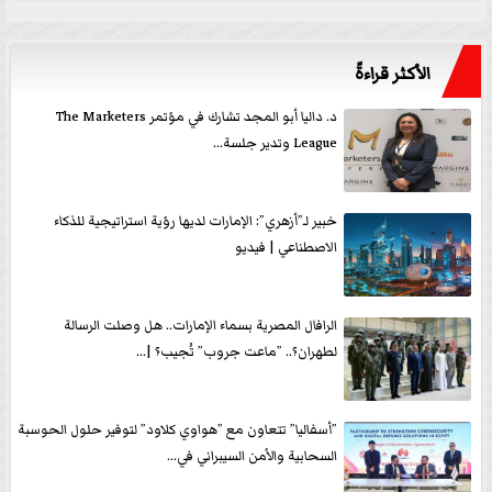
الأكثر قراءةً
د. داليا أبو المجد تشارك في مؤتمر The Marketers
League وتدير جلسة...
خبير لـ”أزهري”: الإمارات لديها رؤية استراتيجية للذكاء
الاصطناعي | فيديو
الرافال المصرية بسماء الإمارات.. هل وصلت الرسالة
لطهران؟.. ”ماعت جروب” تُجيب؟ |...
”أسفاليا” تتعاون مع ”هواوي كلاود” لتوفير حلول الحوسبة
السحابية والأمن السيبراني في...