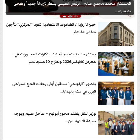
المستشار محمد مجدي صالح : الرئيس السيسي يسطر تاريخاً جديداً وضحى
بشعبيته...
خبير لـ”رؤية”: الضغوط الاقتصادية تقود ”المركزي” لتأجيل
خفض الفائدة
«ريتش بيك» تستعرض أحدث ابتكارات المخبوزات في
معرض كافيكس2026 وتطرح 10 منتجات...
بالصور ”الراجحي” تستقبل أولى رحلات الحج السياحى
البرى في مكة بالهدايا...
وزير النقل يتفقد محور أبوتيج – ساحل سليم ويوجه
بسرعة الانتهاء من...