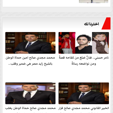
اخترنا لك
تامر حسني… فنانٌ صَنَعَ من كفاحه قصةً
محمد مجدي صالح امين حماة الوطن
ومن تواضعه رسالةً
بالشيخ زايد مصر هي ضمير وقلب...
الخبير القانوني محمد مجدي صالح قرار
محمد مجدي صالح حماة الوطن يغلب