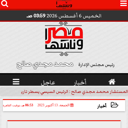




الخميس 6 أغسطس 2026
03:59 صـ
محمد مجدي صالح 
رئيس مجلس الإدارة

أخبار
عاجل

المستشار محمد مجدي صالح : الرئيس السيسي يسطر تاريخاً جديداً 
أخبار
الجمعة، 13 أكتوبر 2023
06:53 مـ
بتوقيت القاهرة
2023-10-13 18:53:22