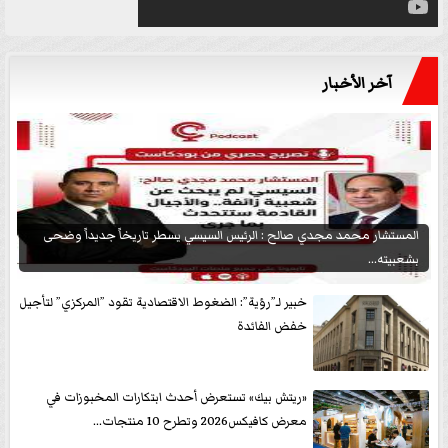
آخر الأخبار
المستشار محمد مجدي صالح : الرئيس السيسي يسطر تاريخاً جديداً وضحى
بشعبيته...
خبير لـ”رؤية”: الضغوط الاقتصادية تقود ”المركزي” لتأجيل
خفض الفائدة
«ريتش بيك» تستعرض أحدث ابتكارات المخبوزات في
معرض كافيكس2026 وتطرح 10 منتجات...