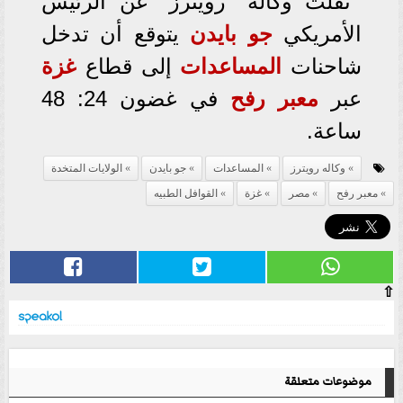
نقلت وكالة "رويترز" عن الرئيس
الأمريكي
جو بايدن
يتوقع أن تدخل
شاحنات
المساعدات
إلى قطاع
غزة
عبر
معبر رفح
في غضون 24: 48
ساعة.
وكاله رويترز
المساعدات
جو بايدن
الولايات المتخدة
معبر رفح
مصر
غزة
القوافل الطبيه
⇧
موضوعات متعلقة