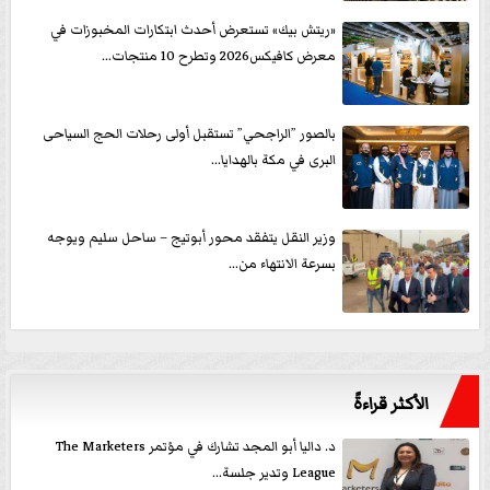
«ريتش بيك» تستعرض أحدث ابتكارات المخبوزات في
معرض كافيكس2026 وتطرح 10 منتجات...
بالصور ”الراجحي” تستقبل أولى رحلات الحج السياحى
البرى في مكة بالهدايا...
وزير النقل يتفقد محور أبوتيج – ساحل سليم ويوجه
بسرعة الانتهاء من...
الأكثر قراءةً
د. داليا أبو المجد تشارك في مؤتمر The Marketers
League وتدير جلسة...