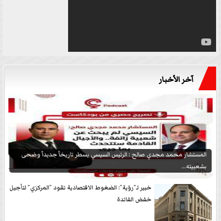
آخر الأخبار
المستشار محمد مجدي صالح : الرئيس السيسي يسطر تاريخاً جديداً وضحى
بشعبيته...
خبير لـ”رؤية”: الضغوط الاقتصادية تقود ”المركزي” لتأجيل
خفض الفائدة