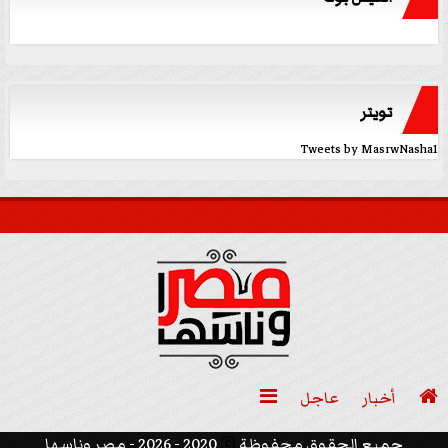
تويتر
Tweets by MasrwNasha1

أخبار
عاجل

جميع الحقوق محفوظة
©
2020 - 2026 - مصر وناسها