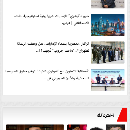
خبير لـ”أزهري”: الإمارات لديها رؤية استراتيجية للذكاء
الاصطناعي | فيديو
الرافال المصرية بسماء الإمارات.. هل وصلت الرسالة
لطهران؟.. ”ماعت جروب” تُجيب؟ |...
”أسفاليا” تتعاون مع ”هواوي كلاود” لتوفير حلول الحوسبة
السحابية والأمن السيبراني في...
اخترنا لك