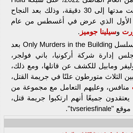
وتكون من 10 حلقات وصلت مدتها إلى 30 دقيقة، وذلك بعد النجاح
م الأول الذي عرض في أغسطس من عام
رت
و
سيلينا جوميز
.
ودار الموسم الثانى من مسلسل Only Murders in the Building بعد
لس إدارة شركة أركونيا، باني فولجر،
وليفر ومابيل للكشف عن قاتلها، ومع ذلك،
ين الثلاث متورطون علنًا في جريمة القتل،
منافس، وعليهم التعامل مع مجموعة من
يعتقدون جميعًا أنهم ارتكبوا جريمة قتل،
tvseries".