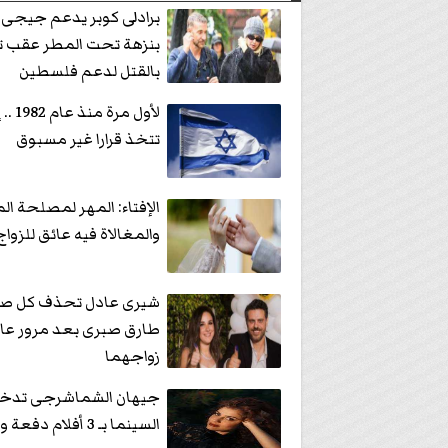
برادلى كوبر يدعم جيجى
بنزهة تحت المطر عقب ت
بالقتل لدعم فلسطين
لأول مرة
تتخذ قرارا غير مسبوق
الإفتاء: المهر لمصلحة الم
والمغالاة فيه عائق للزواج
شيرى عادل تحذف كل صو
طارق صبرى بعد مرور عا
زواجهما
جيهان الشماشرجى تدخل
السينما بـ 3 أفلام دفعة واحدة