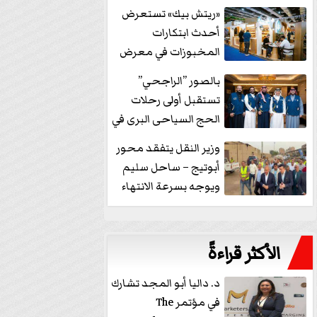
خفض الفائدة
«ريتش بيك» تستعرض
أحدث ابتكارات
المخبوزات في معرض
كافيكس2026 وتطرح 10
بالصور ”الراجحي”
منتجات...
تستقبل أولى رحلات
الحج السياحى البرى في
مكة بالهدايا...
وزير النقل يتفقد محور
أبوتيج – ساحل سليم
ويوجه بسرعة الانتهاء
من...
الأكثر قراءةً
د. داليا أبو المجد تشارك
في مؤتمر The