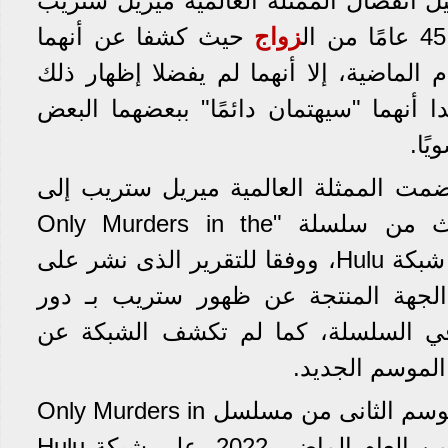
يل انفصال الممثلة العالمية ميريل ستريب
زواج
حيث كشفا عن أنهما
الماضية، إلا أنهما لم يفضلا إظهار ذلك
ا أنهما "سيهتمان دائمًا" ببعضهما البعض
ًا.
مت الممثلة العالمية ميريل ستريب إلى
فريق عمل الموسم الثالث من سلسلة "Only Murders in the
Building" الذى يطرح على شبكة Hulu، ووفقا للتقرير الذى نشر على
، لم تعلن الجهة المنتجة عن ظهور ستريب بـ دور
 السلسلة، كما لم تكشف الشبكة عن
لموسم الجديد.
وذلك بعد طرح حلقات الموسم الثانى من مسلسل Only Murders in
the Building في 28 يونيو من العام الماضى 2022، على شبكة Hulu