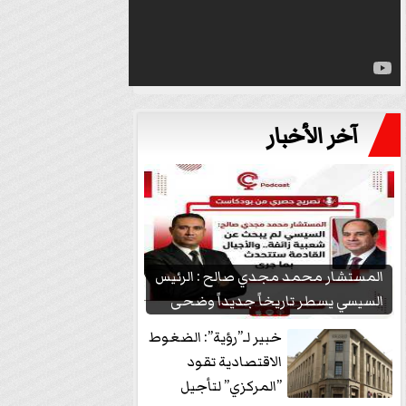
آخر الأخبار
المستشار محمد مجدي صالح : الرئيس
السيسي يسطر تاريخاً جديداً وضحى
بشعبيته...
خبير لـ”رؤية”: الضغوط
الاقتصادية تقود
”المركزي” لتأجيل