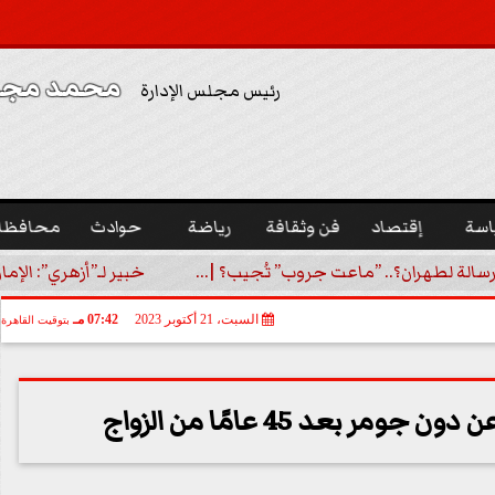
محمد مجدي
رئيس مجلس الإدارة
اسة
إقتصاد
فن وثقافة
رياضة
حوادث
محافظا
رسالة لطهران؟.. ”ماعت جروب” تُجيب؟ |...
خبير لـ”أزهري”: الإما
السبت، 21 أكتوبر 2023
07:42 مـ
بتوقيت القاهرة
ر بعد 45 عامًا من الزواج