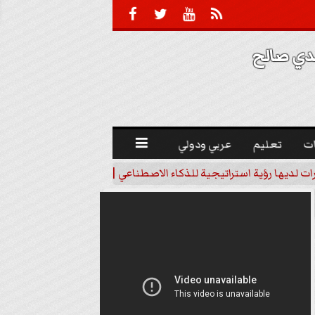





 صالح 
ت
تعليم
عربي ودولي

رات لديها رؤية استراتيجية للذكاء الاصطناعي | فيديو
خبير اقتصاد