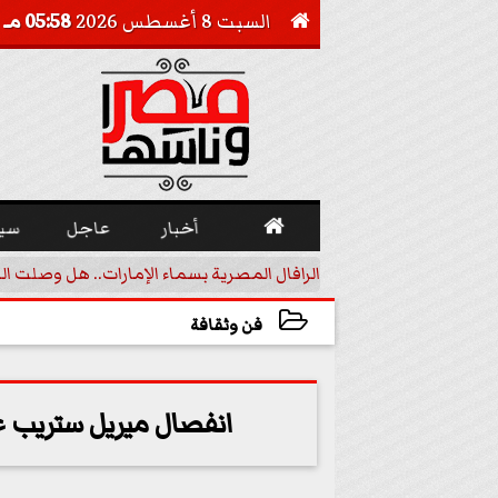
السبت 8 أغسطس 2026
05:58 مـ


أخبار
عاجل
سي
أجيل خفض الفائدة
الرافال المصرية بسماء الإمارات.. هل وصلت ال
فن وثقافة
2023-10-21 19:42:25
انفصال ميريل ستريب عن دون جوم