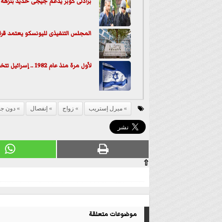
برادلى كوبر يدعم جيجى حديد بنزهة
المجلس التنفيذى لليونسكو يعتمد قرار
لأول مرة منذ عام 1982 .. إسرائيل تتخذ قرارا غير مسبوق
ميرل إستريب
زواج
إنفصال
دون جو
⇧
موضوعات متعلقة