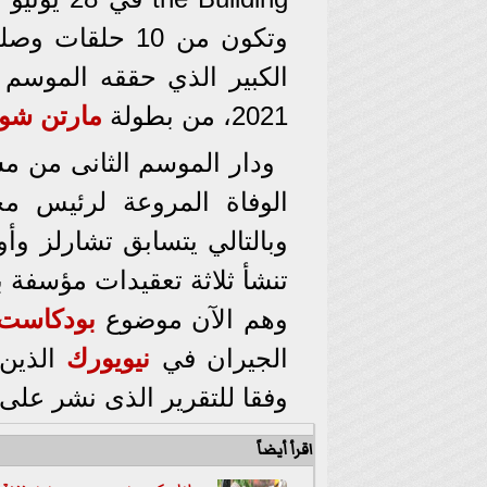
الكبير الذي حققه الموس
2021، من بطولة
مارتن شو
الوفاة المروعة لرئيس مج
وبالتالي يتسابق تشارلز وأ
تنشأ ثلاثة تعقيدات مؤسفة ب
وهم الآن موضوع
بودكاست
الجيران في
نيويورك
الذين 
وفقا للتقرير الذى نشر على موقع "finale
اقرأ أيضاً