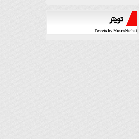
تويتر
Tweets by MasrwNasha1