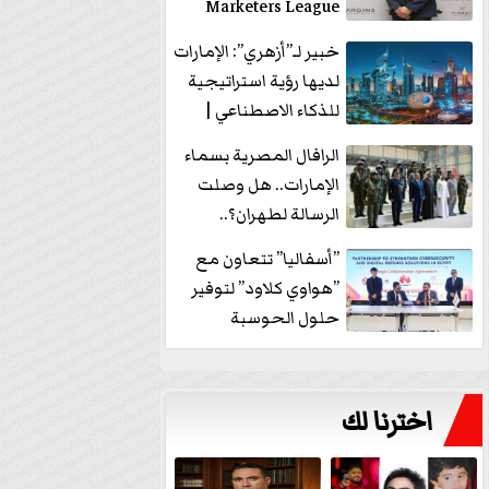
Marketers League
وتدير جلسة...
خبير لـ”أزهري”: الإمارات
لديها رؤية استراتيجية
للذكاء الاصطناعي |
فيديو
الرافال المصرية بسماء
الإمارات.. هل وصلت
الرسالة لطهران؟..
”ماعت جروب” تُجيب؟
”أسفاليا” تتعاون مع
|...
”هواوي كلاود” لتوفير
حلول الحوسبة
السحابية والأمن
السيبراني في...
اخترنا لك