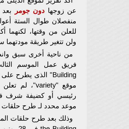
أكد تقرير لموقع الديلى م
عن زوجها
دون جومر
بعد 45 عامًا من ال
منفصلان طوال الستة أعوام 
للعلن من وقتها، لكنهما أكد
ولن تتغير طريقة مودتهما سوي
من ناحية أخرى سبق وانض
موقع "variety"
رئيسي أو كضيفة شرف في
موعد محدد لـ طرح حلقات ا