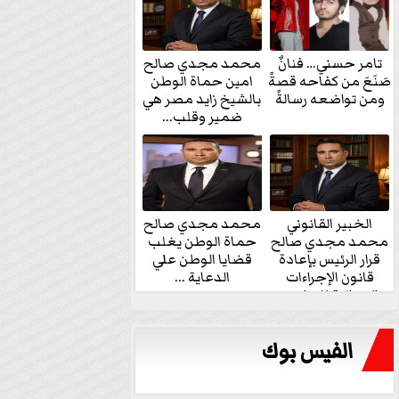
تامر حسني… فنانٌ
محمد مجدي صالح
صَنَعَ من كفاحه قصةً
امين حماة الوطن
ومن تواضعه رسالةً
بالشيخ زايد مصر هي
ضمير وقلب...
الخبير القانوني
محمد مجدي صالح
محمد مجدي صالح
حماة الوطن يغلب
قرار الرئيس بإعادة
قضايا الوطن علي
قانون الإجراءات
الدعاية ...
الجنائية للنواب...
الفيس بوك