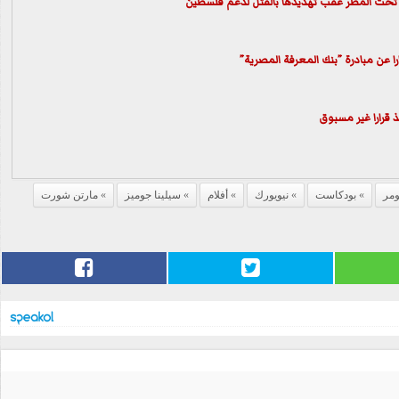
 تحت المطر عقب تهديدها بالقتل لدعم فلسطين
ا عن مبادرة ”بنك المعرفة المصرية”
مر
بودكاست
نيويورك
أفلام
سيلينا جوميز
مارتن شورت