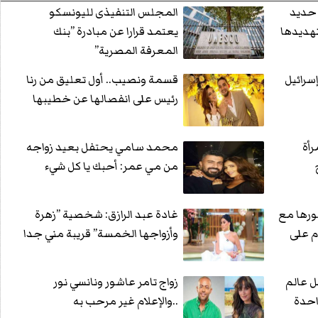
 حديد
المجلس التنفيذى لليونسكو
هديدها
يعتمد قرارا عن مبادرة ”بنك
المعرفة المصرية”
 منذ عام 1982 .. إسرائيل
قسمة ونصيب.. أول تعليق من رنا
رئيس على انفصالها عن خطيبها
رأة
محمد سامي يحتفل بعيد زواجه
من مي عمر: أحبك يا كل شيء
رها مع
غادة عبد الرازق: شخصية ”زهرة
م على
وأزواجها الخمسة” قريبة مني جدا
 عالم
زواج تامر عاشور ونانسي نور
..والإعلام غير مرحب به