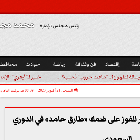
محمد مجدي
رئيس مجلس الإدارة
اسة
إقتصاد
فن وثقافة
رياضة
حوادث
محافظا
رسالة لطهران؟.. ”ماعت جروب” تُجيب؟ |...
خبير لـ”أزهري”: الإما
السبت، 21 أكتوبر 2023
08:59 مـ
بتوقيت القاهرة
صر للفوز على ضمك «طارق حامد» في الدوري
السعودي