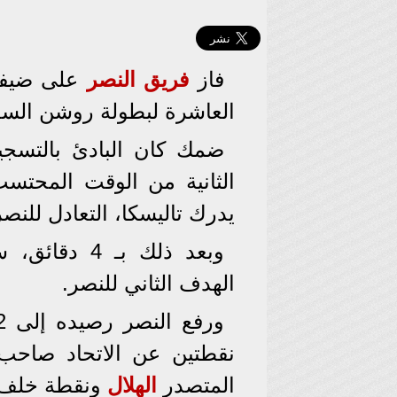
فاز
فريق النصر
على ضيفه
العاشرة لبطولة روشن السع
ضمك كان البادئ بالتسج
الثانية من الوقت المحتسب
يدرك تاليسكا، التعادل للنصر، 
وبعد ذلك بـ 4 دقائق، سجل النجم البرتغالي
الهدف الثاني للنصر.
نقطتين عن الاتحاد صاحب 
المتصدر
الهلال
ونقطة خلف و