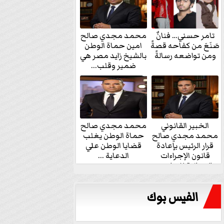
تامر حسني… فنانٌ
محمد مجدي صالح
صَنَعَ من كفاحه قصةً
امين حماة الوطن
ومن تواضعه رسالةً
بالشيخ زايد مصر هي
ضمير وقلب...
الخبير القانوني
محمد مجدي صالح
محمد مجدي صالح
حماة الوطن يغلب
قرار الرئيس بإعادة
قضايا الوطن علي
قانون الإجراءات
الدعاية ...
الجنائية للنواب...
الفيس بوك