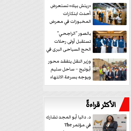
خفض الفائدة
«ريتش بيك» تستعرض
أحدث ابتكارات
المخبوزات في معرض
كافيكس2026 وتطرح 10
بالصور ”الراجحي”
منتجات...
تستقبل أولى رحلات
الحج السياحى البرى في
مكة بالهدايا...
وزير النقل يتفقد محور
أبوتيج – ساحل سليم
ويوجه بسرعة الانتهاء
من...
الأكثر قراءةً
د. داليا أبو المجد تشارك
في مؤتمر The