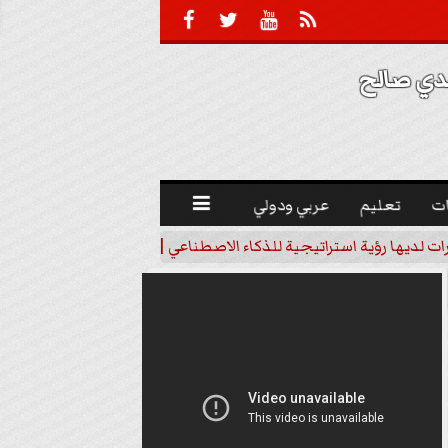





 صالح 
ت
تعليم
عربي ودولي

رات لديها رؤية استراتيجية للذكاء الاصطناعي | فيديو
خبير اقتصاد