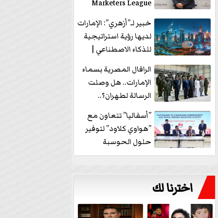
Marketers League
وتدير جلسة...
خبير لـ”أزهري”: الإمارات
لديها رؤية استراتيجية
للذكاء الاصطناعي |
فيديو
الرافال المصرية بسماء
الإمارات.. هل وصلت
الرسالة لطهران؟..
”ماعت جروب” تُجيب؟
”أسفاليا” تتعاون مع
|...
”هواوي كلاود” لتوفير
حلول الحوسبة
السحابية والأمن
السيبراني في...
اخترنا لك