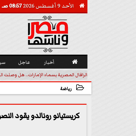
الأحد 9 أغسطس 2026
08:57 صـ


أخبار
عاجل
سي
أجيل خفض الفائدة
الرافال المصرية بسماء الإمارات.. هل وصلت ال
رياضة
2023-10-21 20:59:47
كريستيانو رونالدو يقود الن