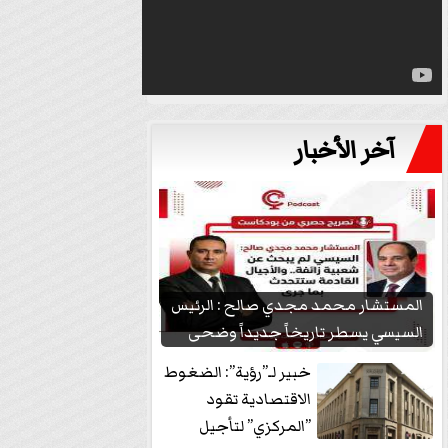
آخر الأخبار
المستشار محمد مجدي صالح : الرئيس
السيسي يسطر تاريخاً جديداً وضحى
بشعبيته...
خبير لـ”رؤية”: الضغوط
الاقتصادية تقود
”المركزي” لتأجيل