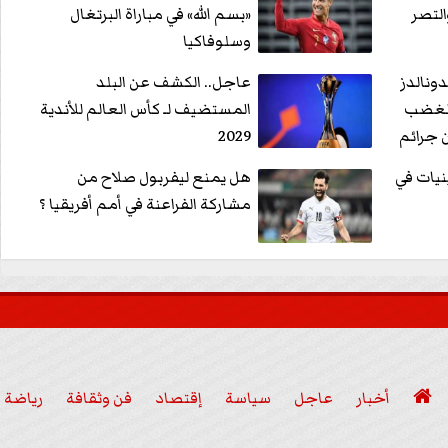
التصر
«بسم الله» في مباراة البرتغال
وسلوفاكيا
ونالدز
عاجل.. الكشف عن البلد
 الغضب
المستضيف لـ كأس العالم للأندية
ن جرائم
2029
يات في
هل يمنع ليفربول صلاح من
مشاركة الفراعنة في أمم أفريقيا ؟

أخبار
عاجل
سياسة
إقتصاد
فن وثقافة
رياضة
عربي ودولي
