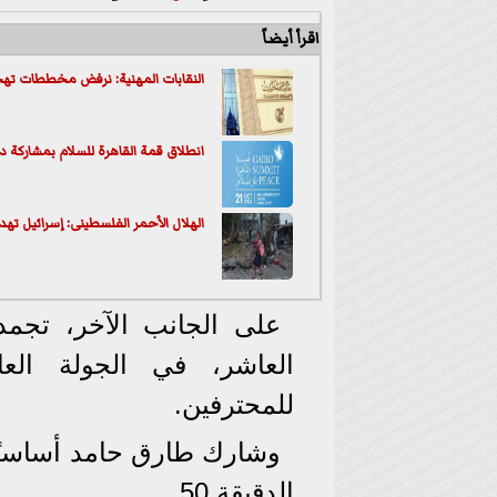
اقرأ أيضاً
النقابات المهنية: نرفض مخططات تهج
انطلاق قمة القاهرة للسلام بمشاركة 
الهلال الأحمر الفلسطينى: إسرائيل 
العاشر، في الجولة ال
للمحترفين.
وشارك طارق حامد أساسي
الدقيقة 50.