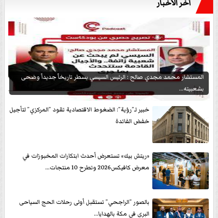
آخر الأخبار
المستشار محمد مجدي صالح : الرئيس السيسي يسطر تاريخاً جديداً وضحى
بشعبيته...
خبير لـ”رؤية”: الضغوط الاقتصادية تقود ”المركزي” لتأجيل
خفض الفائدة
«ريتش بيك» تستعرض أحدث ابتكارات المخبوزات في
معرض كافيكس2026 وتطرح 10 منتجات...
بالصور ”الراجحي” تستقبل أولى رحلات الحج السياحى
البرى في مكة بالهدايا...