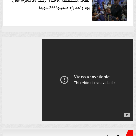
الصحة الفلسطينية: الاحتلال يرتكب 24 مجزرة خلال
يوم واحد راح ضحيتها 266 شهيدا