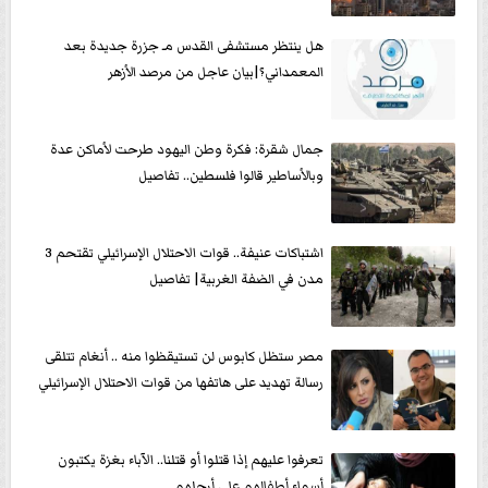
هل ينتظر مستشفى القدس مـ جزرة جديدة بعد
المعمداني؟|بيان عاجل من مرصد الأزهر
جمال شقرة: فكرة وطن اليهود طرحت لأماكن عدة
وبالأساطير قالوا فلسطين.. تفاصيل
اشتباكات عنيفة.. قوات الاحتلال الإسرائيلي تقتحم 3
مدن في الضفة الغربية| تفاصيل
مصر ستظل كابوس لن تستيقظوا منه .. أنغام تتلقى
رسالة تهديد على هاتفها من قوات الاحتلال الإسرائيلي
تعرفوا عليهم إذا قتلوا أو قتلنا.. الآباء بغزة يكتبون
أسماء أطفالهم على أرجلهم