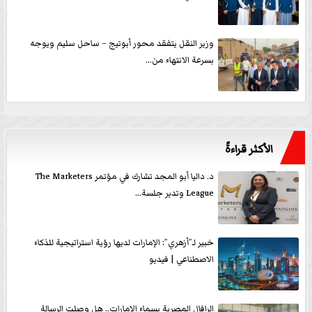
وزير النقل يتفقد محور أبوتيج – ساحل سليم ويوجه
بسرعة الانتهاء من...
الأكثر قراءةً
د. داليا أبو المجد تشارك في مؤتمر The Marketers
League وتدير جلسة...
خبير لـ”أزهري”: الإمارات لديها رؤية استراتيجية للذكاء
الاصطناعي | فيديو
الرافال المصرية بسماء الإمارات.. هل وصلت الرسالة