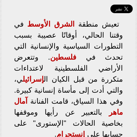
تعيش منطقة
الشرق الأوسط
في
وقتنا الحالي، أوقاتًا عصيبة بسبب
التطورات السياسية والإنسانية التي
تحدث في
فلسطين
. وتتعرض
الأراضي الفلسطينية لاعتداءات
متكررة من قبل الكيان ال
إسرائيل
ي،
والتي أدت إلى مأساة إنسانية كبيرة.
وفي هذا السياق، قامت الفنانة
آمال
ماهر
بالتعبير عن رأيها وموقفها
بخاصية الحالات "الإستورى" على
حسابها على
إنستجرام
.