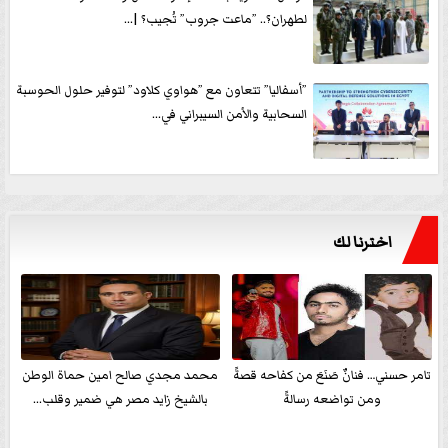
لطهران؟.. ”ماعت جروب” تُجيب؟ |...
”أسفاليا” تتعاون مع ”هواوي كلاود” لتوفير حلول الحوسبة
السحابية والأمن السيبراني في...
اخترنا لك
تامر حسني… فنانٌ صَنَعَ من كفاحه قصةً
محمد مجدي صالح امين حماة الوطن
ومن تواضعه رسالةً
بالشيخ زايد مصر هي ضمير وقلب...