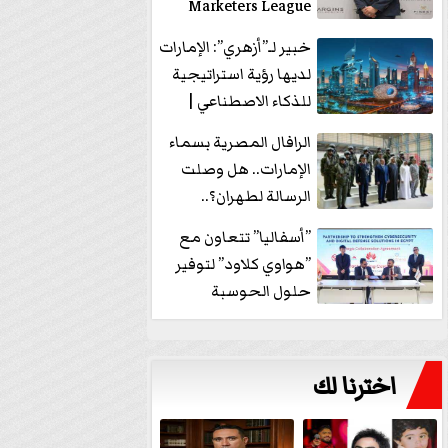
Marketers League
وتدير جلسة...
خبير لـ”أزهري”: الإمارات
لديها رؤية استراتيجية
للذكاء الاصطناعي |
فيديو
الرافال المصرية بسماء
الإمارات.. هل وصلت
الرسالة لطهران؟..
”ماعت جروب” تُجيب؟
”أسفاليا” تتعاون مع
|...
”هواوي كلاود” لتوفير
حلول الحوسبة
السحابية والأمن
السيبراني في...
اخترنا لك