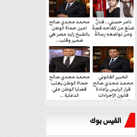
تامر حسني… فنانٌ
محمد مجدي صالح
صَنَعَ من كفاحه قصةً
امين حماة الوطن
ومن تواضعه رسالةً
بالشيخ زايد مصر هي
ضمير وقلب...
الخبير القانوني
محمد مجدي صالح
محمد مجدي صالح
حماة الوطن يغلب
قرار الرئيس بإعادة
قضايا الوطن علي
قانون الإجراءات
الدعاية ...
الجنائية للنواب...
الفيس بوك