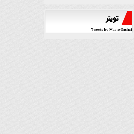
تويتر
Tweets by MasrwNasha1