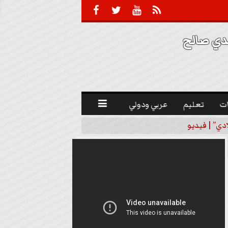





 صالح 
ت
تعليم
عربي ودولي

دي” | فيديو