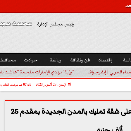
محمد مجدي
رئيس مجلس الإدارة
اسة
إقتصاد
فن وثقافة
رياضة
حوادث
محافظا
غناء العربي | إنفوجراف
”رؤية” تهدي الإمارات ملحمة ”عاشت بلا
الإثنين، 23 أكتوبر 2023
07:26 مـ
بتوقيت القاهرة
للمطلقات.. فرصة للحصول على شقة تمليك بالمدن الجديدة بمقدم 25
ألف جنيه