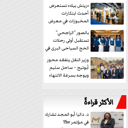
خفض الفائدة
«ريتش بيك» تستعرض
أحدث ابتكارات
المخبوزات في معرض
كافيكس2026 وتطرح 10
بالصور ”الراجحي”
منتجات...
تستقبل أولى رحلات
الحج السياحى البرى في
مكة بالهدايا...
وزير النقل يتفقد محور
أبوتيج – ساحل سليم
ويوجه بسرعة الانتهاء
من...
الأكثر قراءةً
د. داليا أبو المجد تشارك
في مؤتمر The