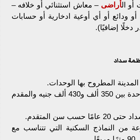
 أو ال
أراضى
– معاش استثنائي أو خلافه –
و ودائع أو أي أوعية ادخارية أو حسابات
دخلًا إضافيًا).
2- يتوقع أن يتراوح سعر الوحدة بين 350 ألف و430 ألف جنيه والمقدم
عة من النماذج السكنية التي تتناسب مع