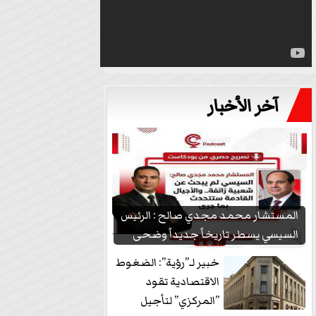
آخر الأخبار
المستشار محمد مجدي صالح : الرئيس
السيسي يسطر تاريخاً جديداً وضحى
بشعبيته...
خبير لـ”رؤية”: الضغوط
الاقتصادية تقود
”المركزي” لتأجيل