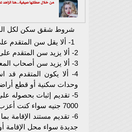
من خلال عطلتها صيفية...هنا الزاهد تظ
شروط شقق سكن لكل المص
1- ألا يقل سن المتقدم على 21 عامًا.
2- ألا يزيد سن المتقدم على 51 عامًا.
3- ألا يزيد سن أصحاب المعاشات عن 75 عامًا بحد أقصى.
4- ألا يكون المتقدم قد 
وحدات سكنية أو قطع أراض
7000 جنيه سواء كنت أعزب أو متزوج.
6- تقديم مستند الإقامة بم
جديدة سواء محل الإقامة أو