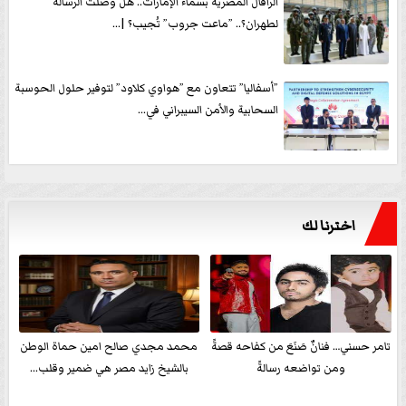
الرافال المصرية بسماء الإمارات.. هل وصلت الرسالة
لطهران؟.. ”ماعت جروب” تُجيب؟ |...
”أسفاليا” تتعاون مع ”هواوي كلاود” لتوفير حلول الحوسبة
السحابية والأمن السيبراني في...
اخترنا لك
تامر حسني… فنانٌ صَنَعَ من كفاحه قصةً
محمد مجدي صالح امين حماة الوطن
ومن تواضعه رسالةً
بالشيخ زايد مصر هي ضمير وقلب...