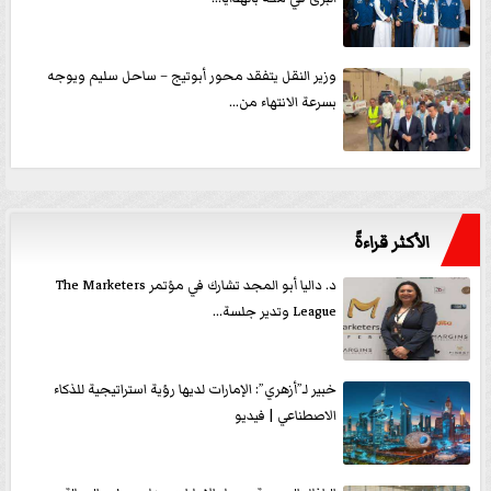
وزير النقل يتفقد محور أبوتيج – ساحل سليم ويوجه
بسرعة الانتهاء من...
الأكثر قراءةً
د. داليا أبو المجد تشارك في مؤتمر The Marketers
League وتدير جلسة...
خبير لـ”أزهري”: الإمارات لديها رؤية استراتيجية للذكاء
الاصطناعي | فيديو