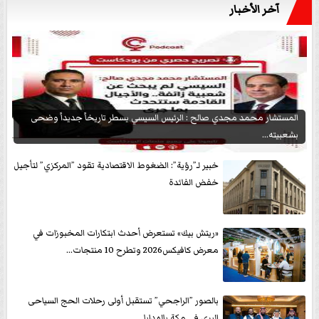
آخر الأخبار
المستشار محمد مجدي صالح : الرئيس السيسي يسطر تاريخاً جديداً وضحى
بشعبيته...
خبير لـ”رؤية”: الضغوط الاقتصادية تقود ”المركزي” لتأجيل
خفض الفائدة
«ريتش بيك» تستعرض أحدث ابتكارات المخبوزات في
معرض كافيكس2026 وتطرح 10 منتجات...
بالصور ”الراجحي” تستقبل أولى رحلات الحج السياحى
البرى في مكة بالهدايا...