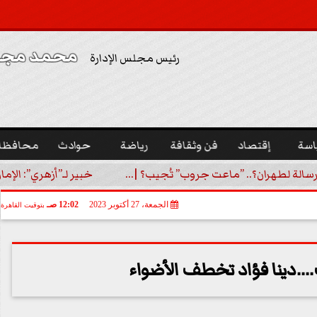
محمد مجدي
رئيس مجلس الإدارة
اسة
إقتصاد
فن وثقافة
رياضة
حوادث
محافظا
رسالة لطهران؟.. ”ماعت جروب” تُجيب؟ |...
خبير لـ”أزهري”: الإما
الجمعة، 27 أكتوبر 2023
12:02 صـ
بتوقيت القاهرة
..دينا فؤاد تخطف الأضواء