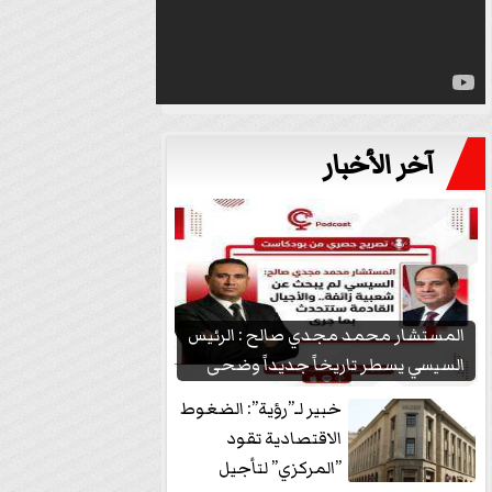
آخر الأخبار
المستشار محمد مجدي صالح : الرئيس
السيسي يسطر تاريخاً جديداً وضحى
بشعبيته...
خبير لـ”رؤية”: الضغوط
الاقتصادية تقود
”المركزي” لتأجيل