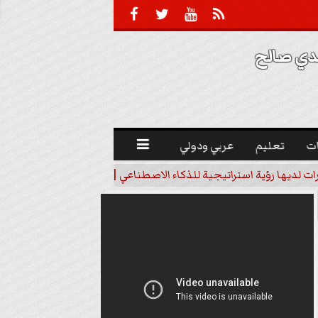





 صالح 
ت
تعليم
عربي ودولي

رات لديها رؤية استراتيجية للذكاء الاصطناعي | فيديو
خبير اقتصاد