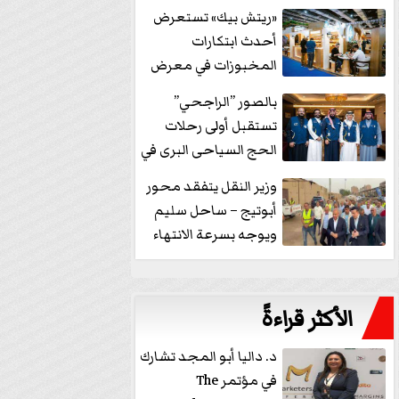
خفض الفائدة
«ريتش بيك» تستعرض
أحدث ابتكارات
المخبوزات في معرض
كافيكس2026 وتطرح 10
بالصور ”الراجحي”
منتجات...
تستقبل أولى رحلات
الحج السياحى البرى في
مكة بالهدايا...
وزير النقل يتفقد محور
أبوتيج – ساحل سليم
ويوجه بسرعة الانتهاء
من...
الأكثر قراءةً
د. داليا أبو المجد تشارك
في مؤتمر The