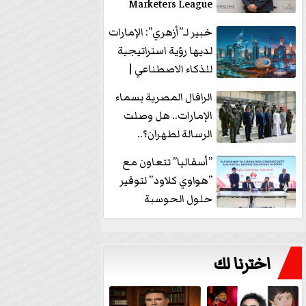
Marketers League
وتدير جلسة...
خبير لـ”أزهري”: الإمارات
لديها رؤية استراتيجية
للذكاء الاصطناعي |
فيديو
الرافال المصرية بسماء
الإمارات.. هل وصلت
الرسالة لطهران؟..
”ماعت جروب” تُجيب؟
”أسفاليا” تتعاون مع
|...
”هواوي كلاود” لتوفير
حلول الحوسبة
السحابية والأمن
السيبراني في...
اخترنا لك