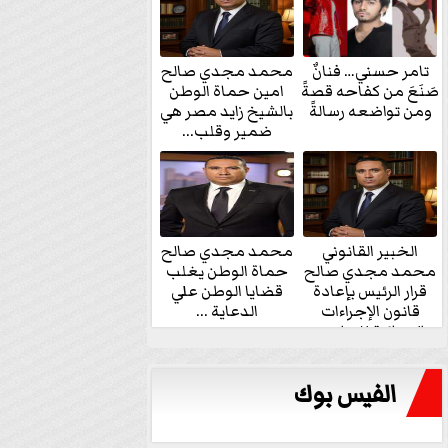
تامر حسني… فنانٌ
محمد مجدي صالح
صَنَعَ من كفاحه قصةً
امين حماة الوطن
ومن تواضعه رسالةً
بالشيخ زايد مصر هي
ضمير وقلب...
الخبير القانوني
محمد مجدي صالح
محمد مجدي صالح
حماة الوطن يغلب
قرار الرئيس بإعادة
قضايا الوطن علي
قانون الإجراءات
الدعاية ...
الجنائية للنواب...
الفيس بوك