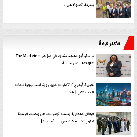
بسرعة الانتهاء من...
الأكثر قراءةً
د. داليا أبو المجد تشارك في مؤتمر The Marketers
League وتدير جلسة...
خبير لـ”أزهري”: الإمارات لديها رؤية استراتيجية للذكاء
الاصطناعي | فيديو
الرافال المصرية بسماء الإمارات.. هل وصلت الرسالة
لطهران؟.. ”ماعت جروب” تُجيب؟ |...