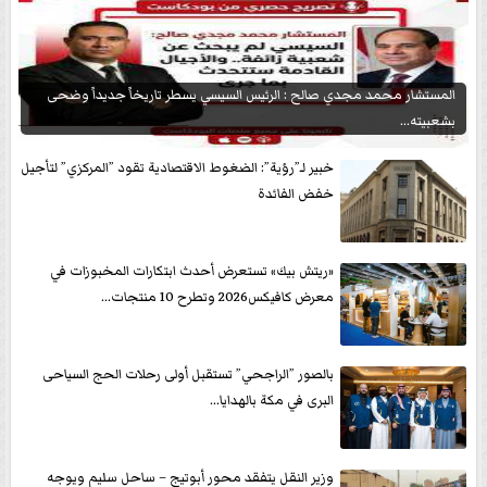
المستشار محمد مجدي صالح : الرئيس السيسي يسطر تاريخاً جديداً وضحى
بشعبيته...
خبير لـ”رؤية”: الضغوط الاقتصادية تقود ”المركزي” لتأجيل
خفض الفائدة
«ريتش بيك» تستعرض أحدث ابتكارات المخبوزات في
معرض كافيكس2026 وتطرح 10 منتجات...
بالصور ”الراجحي” تستقبل أولى رحلات الحج السياحى
البرى في مكة بالهدايا...
وزير النقل يتفقد محور أبوتيج – ساحل سليم ويوجه