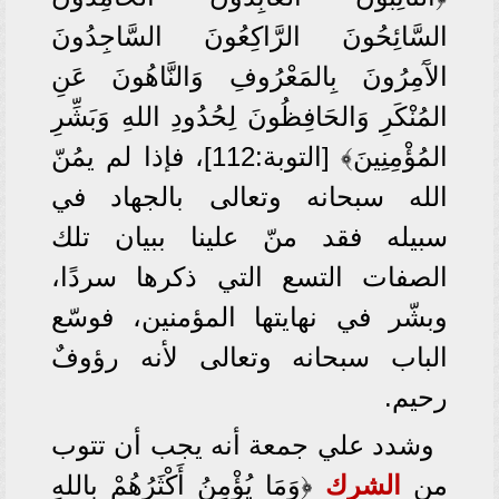
السَّائِحُونَ الرَّاكِعُونَ السَّاجِدُونَ
الآَمِرُونَ بِالمَعْرُوفِ وَالنَّاهُونَ عَنِ
المُنْكَرِ وَالحَافِظُونَ لِحُدُودِ اللهِ وَبَشِّرِ
المُؤْمِنِينَ﴾ [التوبة:112]، فإذا لم يمُنّ
الله سبحانه وتعالى بالجهاد في
سبيله فقد منّ علينا ببيان تلك
الصفات التسع التي ذكرها سردًا،
وبشّر في نهايتها المؤمنين، فوسّع
الباب سبحانه وتعالى لأنه رؤوفٌ
رحيم.
وشدد علي جمعة أنه يجب أن تتوب
من
الشرك
﴿وَمَا يُؤْمِنُ أَكْثَرُهُمْ بِاللهِ