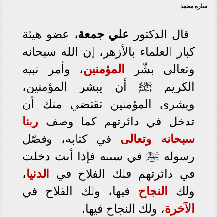
ساره محمد
قال الدكتور
علي
جمعة
، عضو هيئة
كبار العلماء بالأزهر، إن الله سبحانه
وتعالى بشّر
المؤمنين
، وأمر نبيه
الكريم ﷺ أن يبشر المؤمنين،
وبشرى المؤمنين تقتضي منك أن
تدخل في دائرتهم كما وصف
ربنا
سبحانه وتعالى
في كتابه، وفصّل
رسوله ﷺ في سنته فإذا أنت دخلت
في دائرتهم فلك الفلاح في
الدنيا
،
ولك
النجاح
فيها، ولك الفلاح في
الآخرة
، ولك النجاح فيها.