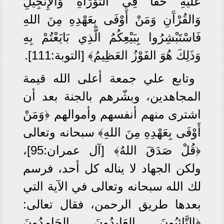
عَلَيْهِ حَقًّا فِي التَّوْرَاةِ وَالإِنْجِيلِ
وَالقُرْآَنِ وَمَنْ أَوْفَى بِعَهْدِهِ مِنَ اللهِ
فَاسْتَبْشِرُوا بِبَيْعِكُمُ الَّذِي بَايَعْتُمْ بِهِ
وَذَلِكَ هُوَ الفَوْزُ العَظِيمُ﴾ [التوبة:111].
وتابع علي جمعة أعلى الله قيمة
المجاهدين، وبشّرهم بالجنة بعد أن
اشترى منهم أنفسهم وأموالهم ﴿وَمَنْ
أَوْفَى بِعَهْدِهِ مِنَ اللهِ﴾ سبحانه وتعالى
﴿قُلْ صَدَقَ اللهُ﴾ [آل عمران:95]،
ولكن الجهاد لا يناله كل أحد، فرسم
لك الله سبحانه وتعالى في الآية التي
بعدها طريق الرحمن، فقال تعالى:
﴿التَّائِبُونَ العَابِدُونَ الحَامِدُونَ