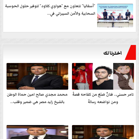
”أسفاليا” تتعاون مع ”هواوي كلاود” لتوفير حلول الحوسبة
السحابية والأمن السيبراني في...
اخترنا لك
تامر حسني… فنانٌ صَنَعَ من كفاحه قصةً
محمد مجدي صالح امين حماة الوطن
ومن تواضعه رسالةً
بالشيخ زايد مصر هي ضمير وقلب...