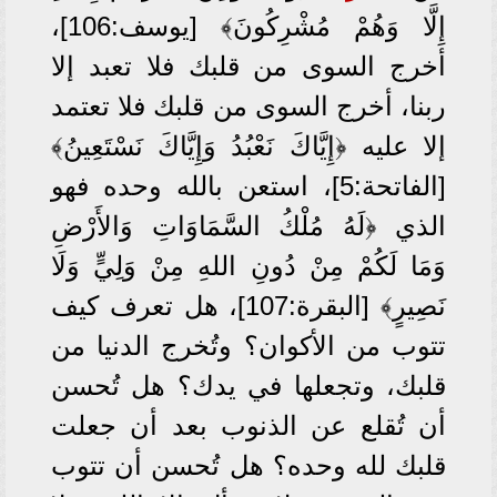
إِلَّا وَهُمْ مُشْرِكُونَ﴾ [يوسف:106]،
أخرج السوى من قلبك فلا تعبد إلا
ربنا، أخرج السوى من قلبك فلا تعتمد
إلا عليه ﴿إِيَّاكَ نَعْبُدُ وَإِيَّاكَ نَسْتَعِينُ﴾
[الفاتحة:5]، استعن بالله وحده فهو
الذي ﴿لَهُ مُلْكُ السَّمَاوَاتِ وَالأَرْضِ
وَمَا لَكُمْ مِنْ دُونِ اللهِ مِنْ وَلِيٍّ وَلَا
نَصِيرٍ﴾ [البقرة:107]، هل تعرف كيف
تتوب من الأكوان؟ وتُخرج الدنيا من
قلبك، وتجعلها في يدك؟ هل تُحسن
أن تُقلع عن الذنوب بعد أن جعلت
قلبك لله وحده؟ هل تُحسن أن تتوب