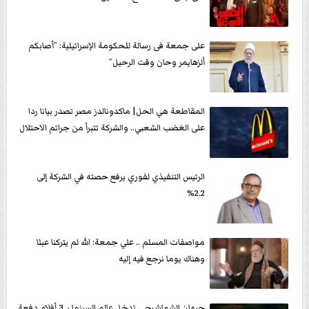
على جمعة فى رسالة للحكومة الإسرائيلية: ”أصابكم
ألزهايمر وحان وقت الرحيل”
المقاطعة هي الحل| ماكدونالدز مصر تصدر بيانا ردا
على الغضب الشعبي.. والشركة تتبرأ من جرائم الاحتلال
الرئيس التنفيذي لفوري يرفع حصته في الشركة إلى
2.2%
مواصفات المسلم .. علي جمعة: الله لم يتركنا عبثا
وهناك يوما نرجع فيه إليه
جيهان الشماشرجى تدخل عالم السينما بـ 3 أفلام دفعة