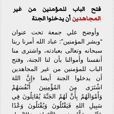
فتح الباب للمؤمنين من غير
المجاهدين
أن يدخلوا الجنة
وأوضح علي جمعة تحت عنوان
“وبشر المؤمنين”: عباد الله أمرنا ربنا
سبحانه وتعالى بعبادته، واشترى منا
أنفسنا وأموالنا بأن لنا الجنة، وفتح
الباب للمؤمنين من غير المجاهدين
أن يدخلوا الجنة أيضا ﴿إِنَّ اللهَ
اشْتَرَى مِنَ المُؤْمِنِينَ أَنْفُسَهُمْ
وَأَمْوَالَهُمْ بِأَنَّ لَهُمُ الجَنَّةَ يُقَاتِلُونَ فِي
سَبِيلِ اللهِ فَيَقْتُلُونَ وَيُقْتَلُونَ وَعْدًا