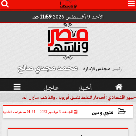




الأحد 9 أغسطس 2026
11:59 صـ
محمد مجدي صالح 
رئيس مجلس الإدارة

أخبار
عاجل

خبير اقتصادي: أسعار النفط تقلق أوروبا.. والذهب مازال الملاذ الآمن | 
فتوي و دين
الجمعة، 3 نوفمبر 2023
01:44 مـ
بتوقيت القاهرة
2023-11-03 13:44:33