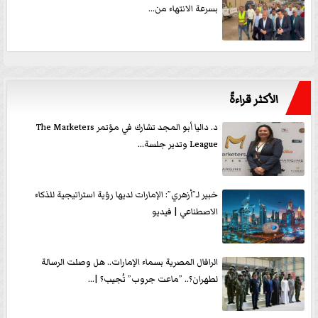
بسرعة الانتهاء من...
الأكثر قراءةً
د. داليا أبو المجد تشارك في مؤتمر The Marketers
League وتدير جلسة...
خبير لـ”أزهري”: الإمارات لديها رؤية استراتيجية للذكاء
الاصطناعي | فيديو
الرافال المصرية بسماء الإمارات.. هل وصلت الرسالة
لطهران؟.. ”ماعت جروب” تُجيب؟ |...