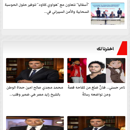
”أسفاليا” تتعاون مع ”هواوي كلاود” لتوفير حلول الحوسبة
السحابية والأمن السيبراني في...
اخترنا لك
تامر حسني… فنانٌ صَنَعَ من كفاحه قصةً
محمد مجدي صالح امين حماة الوطن
ومن تواضعه رسالةً
بالشيخ زايد مصر هي ضمير وقلب...