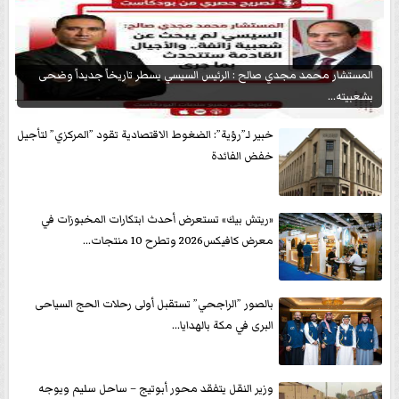
المستشار محمد مجدي صالح : الرئيس السيسي يسطر تاريخاً جديداً وضحى
بشعبيته...
خبير لـ”رؤية”: الضغوط الاقتصادية تقود ”المركزي” لتأجيل
خفض الفائدة
«ريتش بيك» تستعرض أحدث ابتكارات المخبوزات في
معرض كافيكس2026 وتطرح 10 منتجات...
بالصور ”الراجحي” تستقبل أولى رحلات الحج السياحى
البرى في مكة بالهدايا...
وزير النقل يتفقد محور أبوتيج – ساحل سليم ويوجه