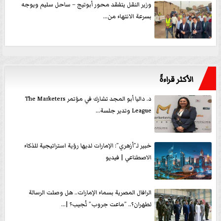
وزير النقل يتفقد محور أبوتيج – ساحل سليم ويوجه
بسرعة الانتهاء من...
الأكثر قراءةً
د. داليا أبو المجد تشارك في مؤتمر The Marketers
League وتدير جلسة...
خبير لـ”أزهري”: الإمارات لديها رؤية استراتيجية للذكاء
الاصطناعي | فيديو
الرافال المصرية بسماء الإمارات.. هل وصلت الرسالة
لطهران؟.. ”ماعت جروب” تُجيب؟ |...