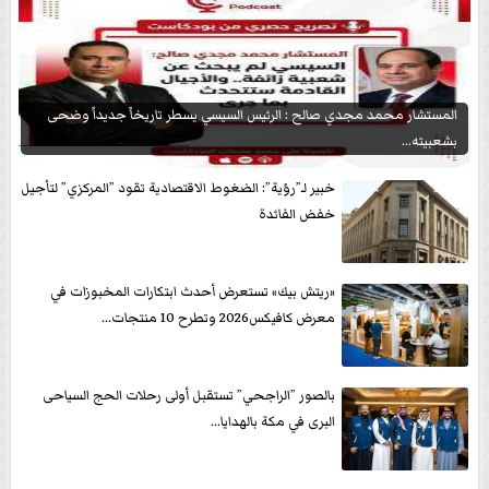
المستشار محمد مجدي صالح : الرئيس السيسي يسطر تاريخاً جديداً وضحى
بشعبيته...
خبير لـ”رؤية”: الضغوط الاقتصادية تقود ”المركزي” لتأجيل
خفض الفائدة
«ريتش بيك» تستعرض أحدث ابتكارات المخبوزات في
معرض كافيكس2026 وتطرح 10 منتجات...
بالصور ”الراجحي” تستقبل أولى رحلات الحج السياحى
البرى في مكة بالهدايا...