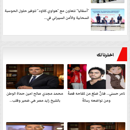
”أسفاليا” تتعاون مع ”هواوي كلاود” لتوفير حلول الحوسبة
السحابية والأمن السيبراني في...
اخترنا لك
تامر حسني… فنانٌ صَنَعَ من كفاحه قصةً
محمد مجدي صالح امين حماة الوطن
ومن تواضعه رسالةً
بالشيخ زايد مصر هي ضمير وقلب...