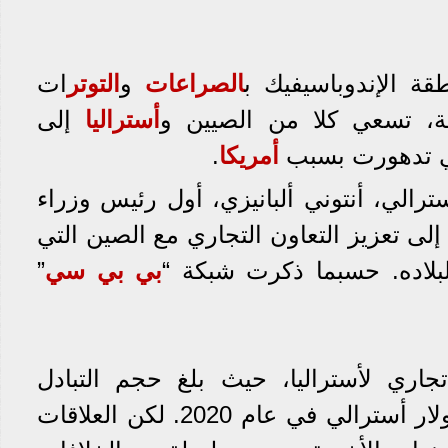
 الإندوباسيفيك ب
الصراعات
و
التوتر
ات
ة، تسعي كلا من الصيين و
أستراليا
إلى
لتي تدهورت بسبب
أمريكا
.
رالي، أنتوني ألبانيزي، أول رئيس وزراء
ذ عام ٢٠١٦، إلى تعزيز التعاون التجاري مع الصين التي
لاده. حسبما ذكرت شبكة “
بي بي سي
”
جاري لأستراليا، حيث بلغ حجم التبادل
التجاري بينهما 252 مليار دولار أسترالي في عام 2020. لكن العلاقات