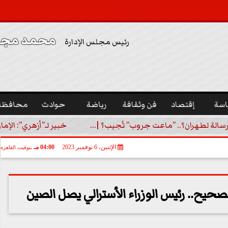
محمد مجدي
رئيس مجلس الإدارة
اسة
إقتصاد
فن وثقافة
رياضة
حوادث
محافظا
رسالة لطهران؟.. ”ماعت جروب” تُجيب؟ |...
خبير لـ”أزهري”: الإما
الإثنين، 6 نوفمبر 2023
04:00 مـ
بتوقيت القاهرة
صحيح.. رئيس الوزراء الأسترالي يصل الصين