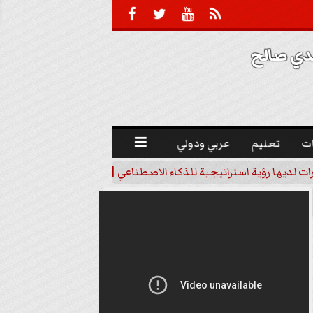





 صالح 
ت
تعليم
عربي ودولي

رات لديها رؤية استراتيجية للذكاء الاصطناعي | فيديو
خبير اقتصاد