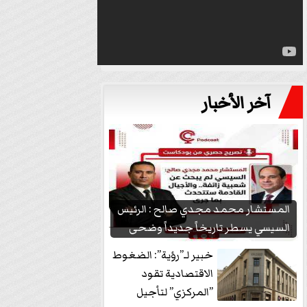
آخر الأخبار
المستشار محمد مجدي صالح : الرئيس
السيسي يسطر تاريخاً جديداً وضحى
بشعبيته...
خبير لـ”رؤية”: الضغوط
الاقتصادية تقود
”المركزي” لتأجيل