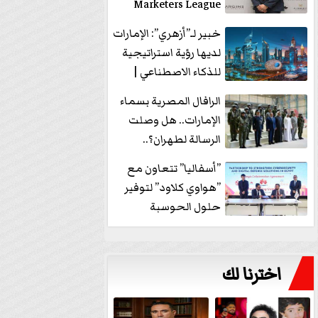
Marketers League
وتدير جلسة...
خبير لـ”أزهري”: الإمارات
لديها رؤية استراتيجية
للذكاء الاصطناعي |
فيديو
الرافال المصرية بسماء
الإمارات.. هل وصلت
الرسالة لطهران؟..
”ماعت جروب” تُجيب؟
”أسفاليا” تتعاون مع
|...
”هواوي كلاود” لتوفير
حلول الحوسبة
السحابية والأمن
السيبراني في...
اخترنا لك