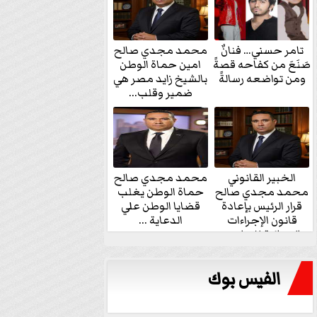
تامر حسني… فنانٌ
محمد مجدي صالح
صَنَعَ من كفاحه قصةً
امين حماة الوطن
ومن تواضعه رسالةً
بالشيخ زايد مصر هي
ضمير وقلب...
الخبير القانوني
محمد مجدي صالح
محمد مجدي صالح
حماة الوطن يغلب
قرار الرئيس بإعادة
قضايا الوطن علي
قانون الإجراءات
الدعاية ...
الجنائية للنواب...
الفيس بوك