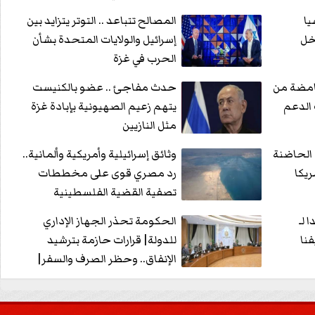
يا
المصالح تتباعد .. التوتر يتزايد بين
خل
إسرائيل والولايات المتحدة بشأن
الحرب في غزة
امضة من
حدث مفاجئ .. عضو بالكنيست
 الدعم
يتهم زعيم الصهيونية بإبادة غزة
مثل النازيين
الحاضنة
وثائق إسرائيلية وأمريكية وألمانية..
ريكا
رد مصري قوى على مخططات
تصفية القضية الفلسطينية
 لـ
الحكومة تحذر الجهاز الإداري
فنا
للدولة| قرارات حازمة بترشيد
الإنفاق.. وحظر الصرف والسفر|
تفاصيل