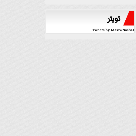
تويتر
Tweets by MasrwNasha1