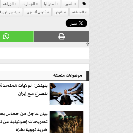
الصين
أستراليا
الجمارك
الزراعه
المنطقه
التوتر
أنتونى ألبنيزى
رئيس الوزراء
⇧
موضوعات متعلقة
بلينكن: الولايات المتحدة
للصراع مع إيران
بيان عاجل من حماس بع
تصريحات إسرائيلية عن ت
ضربة نووية لغزة