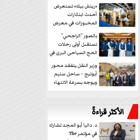
خفض الفائدة
«ريتش بيك» تستعرض
أحدث ابتكارات
المخبوزات في معرض
كافيكس2026 وتطرح 10
بالصور ”الراجحي”
منتجات...
تستقبل أولى رحلات
الحج السياحى البرى في
مكة بالهدايا...
وزير النقل يتفقد محور
أبوتيج – ساحل سليم
ويوجه بسرعة الانتهاء
من...
الأكثر قراءةً
د. داليا أبو المجد تشارك
في مؤتمر The