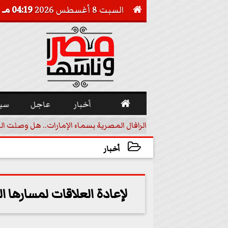
السبت 8 أغسطس 2026
04:19 مـ


أخبار
عاجل
سي
أجيل خفض الفائدة
الرافال المصرية بسماء الإمارات.. هل وصلت ال
أخبار
2023-11-06 16:00:06
لإعادة العلاقات لمسارها ال