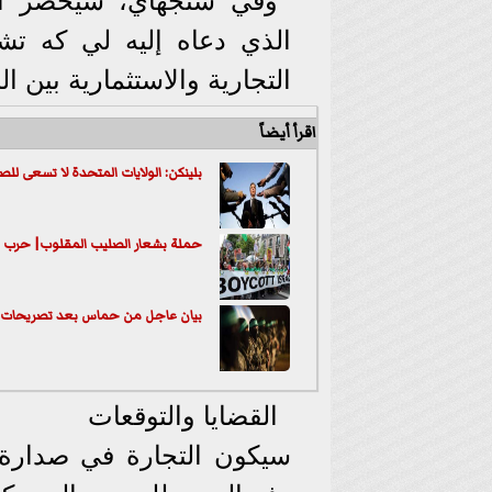
وفي شنجهاي، سيحضر ألب
الذي دعاه إليه لي كه تشي
التجارية والاستثمارية بين ا
اقرأ أيضاً
بلينكن: الولايات المتحدة لا تسعى للصر
حملة بشعار الصليب المقلوب| حرب شنعا
بيان عاجل من حماس بعد تصريحات إس
القضايا والتوقعات
سيكون التجارة في صدارة 