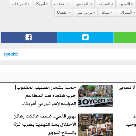
التعدين
السياحه
التجسس
العلاقات
أمريكا
الصراعات
 الأسترالى
شبكه
بي بي سي
القضايا
 لا تسعى
حملة بشعار الصليب المقلوب|
حرب شنعاء ضد المطاعم
المؤيدة لإسرائيل في أمريكا..
والخسائر بالملايين
د
تهور قاسي.. غضب عائلات رهائن
وجيه
الاحتلال بعد التهديد بضرب غزة
بالسلاح النووي