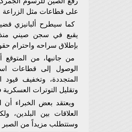
رفع الصين للرسوم الجمركية 
على قطاعات مثل الزراعة و
كما سيطرح ألبانيزي قضية
يقبع في سجن صيني منذ عام 019
بإطلاق سراحه واحترام حقوقه
من جانبها، من المتوقع 
الوصول إلى قطاعات استرا
المتجددة، وتخفيف قيود ال
وتقليل التوترات العسكرية 
ويعتقد بعض الخبراء أن ا
العلاقات بين البلدين، ول
وستتطلب مزيداً من الصبر وا