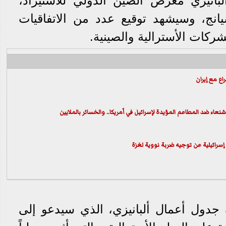
انيزي معرض الصين الدولي للاستيراد،
انج، وسيشهد توقيع عدد من الاتفاقيات
لشركات الأسترالية والصينية.
اع مع إيران
ء ضد المطاعم المؤيدة لإسرائيل في أمريكا.. والخسائر بالملايين
رائيلية عن توجيه ضربة نووية لغزة
جدول أعمال ألبانيزي، الذي سيدعو إلى