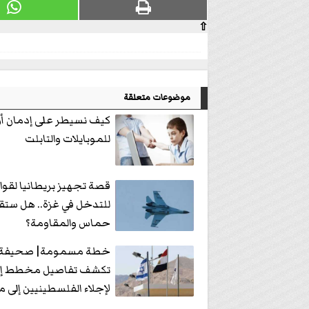
⇧
موضوعات متعلقة
كيف نسيطر على إدمان أول
للموبايلات والتابلت
قصة تجهيز بريطانيا لقو
للتدخل في غزة.. هل ستق
حماس والمقاومة؟
خطة مسمومة| صحيفة ع
تكشف تفاصيل مخطط إسر
لإجلاء الفلسطينيين إلى م
ودول عظمى تعترض