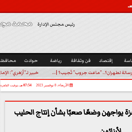
محمد مجدي
رئيس مجلس الإدارة
اسة
إقتصاد
فن وثقافة
رياضة
حوادث
محافظا
رسالة لطهران؟.. ”ماعت جروب” تُجيب؟ |...
خبير لـ”أزهري”: الإما
الأربعاء، 8 نوفمبر 2023
07:54 مـ
بتوقيت القاهرة
غزة يواجهن وضعًا صعبًا بشأن إنتاج الحليب
لأبنائهن