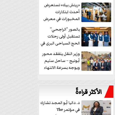
خفض الفائدة
«ريتش بيك» تستعرض
أحدث ابتكارات
المخبوزات في معرض
كافيكس2026 وتطرح 10
بالصور ”الراجحي”
منتجات...
تستقبل أولى رحلات
الحج السياحى البرى في
مكة بالهدايا...
وزير النقل يتفقد محور
أبوتيج – ساحل سليم
ويوجه بسرعة الانتهاء
من...
الأكثر قراءةً
د. داليا أبو المجد تشارك
في مؤتمر The