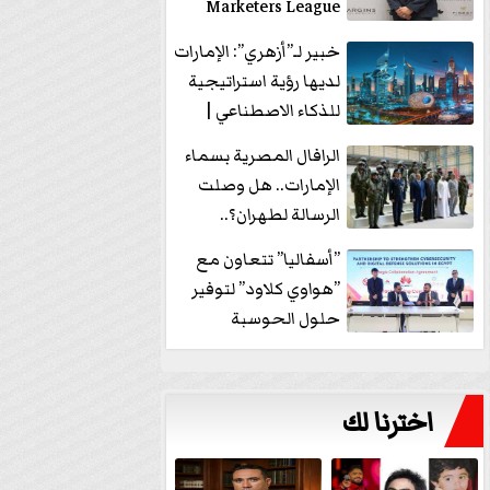
Marketers League
وتدير جلسة...
خبير لـ”أزهري”: الإمارات
لديها رؤية استراتيجية
للذكاء الاصطناعي |
فيديو
الرافال المصرية بسماء
الإمارات.. هل وصلت
الرسالة لطهران؟..
”ماعت جروب” تُجيب؟
”أسفاليا” تتعاون مع
|...
”هواوي كلاود” لتوفير
حلول الحوسبة
السحابية والأمن
السيبراني في...
اخترنا لك