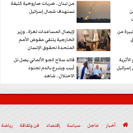
من لبنان.. ضربات صاروخية كثيفة
ن
تستهدف شمال إسرائيل
بيرة من
لإيصال المساعدات لغزة.. وزير
ق
الخارجية يلتقي مفوض الأمم
المتحدة لحقوق الإنسان
الأثرية
قائد سلاح الجو الألماني يصل تل
إسرائيل
أبيب ويتبرع بالدم لجنود
الاحتلال.. شاهد

أخبار
عاجل
سياسة
إقتصاد
فن وثقافة
رياضة