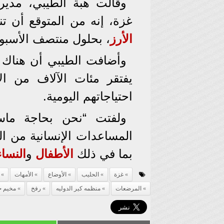
وقالت هبة الطيبي، مدير
غزة، إنه من المتوقع أن تنف
الأرز
، بحلول منتصف الأسبو
وأضافت الطيبي أن هناك ن
يفتقر مئات الآلاف من ال
احتياجاتهم اليومية.
ولفتت “نحن بحاجة ماس
المساعدات الإنسانية من ا
بما في ذلك
الأطفال
و
النساء
غزة
الحليب
الأوضاع
الأمهات
المرضعات
منظمه كير الدوليه
رفخ
مخيم جب