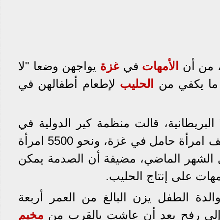
، من أن
الأمهات
في
غزة
يواجهن وضعا "لا
 ما يكفي من
الحليب
لإطعام أطفالهن في
بريطانية، قالت منظمة كير الدولية في
بيان لها، إن هناك نحو 50 ألف امرأة حامل في غزة، ونحو 5500 امرأة
ل الشهر الماضي، مضيفة أن الصدمة يمكن
مهات على إنتاج الحليب.
لدة الطفل يزن البالغ من العمر أربعة
ا إلى رفح بعد أن عاشت بالقرب من
مخيم