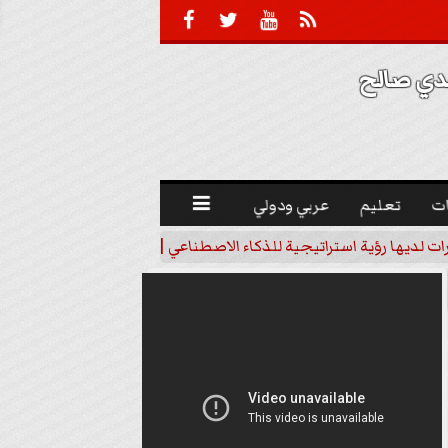





 صالح 
ت
تعليم
عربي ودولي

رات لديها رؤية استراتيجية للذكاء الاصطناعي | فيديو
خبير اقتصاد