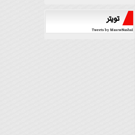
تويتر
Tweets by MasrwNasha1