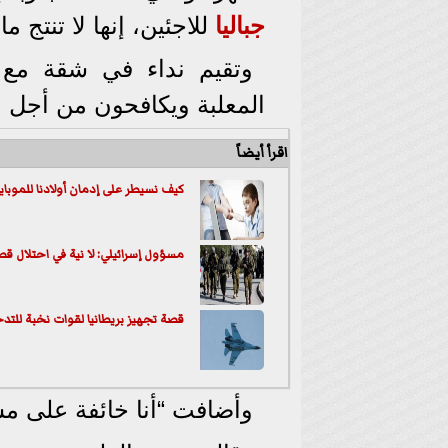
جباليا
للاجئين، إنها لا تنتج م
المعلبة ويكافحون من أجل ال
اقرأ أيضاً
كيف نسيطر على إدمان أولادنا للموبايل
مسؤول إسرائيلي: لا نية في احتلال قط
قصة تجهيز بريطانيا لقوات نخبة للت
وأضافت “أنا خائفة على مستق