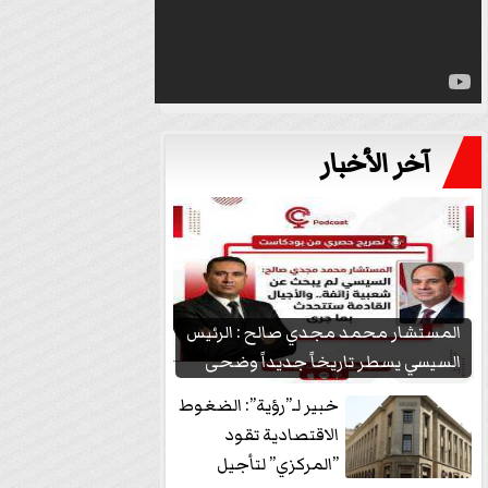
آخر الأخبار
المستشار محمد مجدي صالح : الرئيس
السيسي يسطر تاريخاً جديداً وضحى
بشعبيته...
خبير لـ”رؤية”: الضغوط
الاقتصادية تقود
”المركزي” لتأجيل