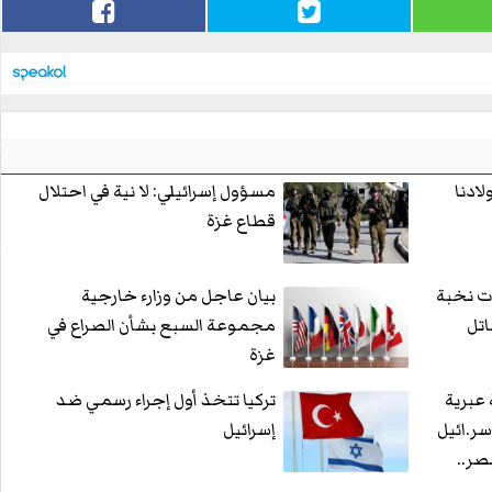
ادنا
مسؤول إسرائيلي: لا نية في احتلال
قطاع غزة
ات نخبة
بيان عاجل من وزارء خارجية
اتل
مجموعة السبع بشأن الصراع في
غزة
برية
تركيا تتخذ أول إجراء رسمي ضد
.ائيل
إسرائيل
صر..