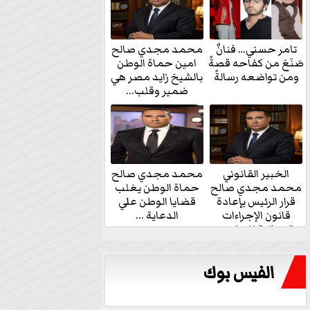
تامر حسني… فنانٌ
محمد مجدي صالح
صَنَعَ من كفاحه قصةً
امين حماة الوطن
ومن تواضعه رسالةً
بالشيخ زايد مصر هي
ضمير وقلب...
الخبير القانوني
محمد مجدي صالح
محمد مجدي صالح
حماة الوطن يغلب
قرار الرئيس بإعادة
قضايا الوطن علي
قانون الإجراءات
الدعاية ...
الجنائية للنواب...
الفيس بوك