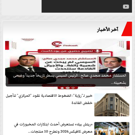
آخر الأخبار
المستشار محمد مجدي صالح : الرئيس السيسي يسطر تاريخاً جديداً وضحى
بشعبيته...
خبير لـ”رؤية”: الضغوط الاقتصادية تقود ”المركزي” لتأجيل
خفض الفائدة
«ريتش بيك» تستعرض أحدث ابتكارات المخبوزات في
معرض كافيكس2026 وتطرح 10 منتجات...