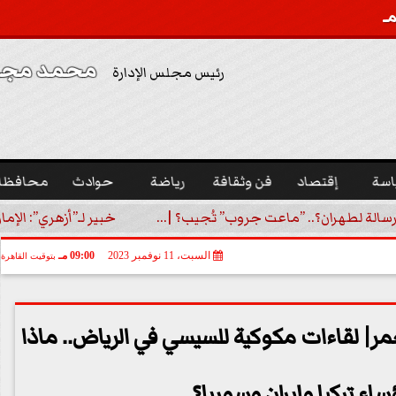
محمد مجدي
رئيس مجلس الإدارة
اسة
إقتصاد
فن وثقافة
رياضة
حوادث
محافظا
رسالة لطهران؟.. ”ماعت جروب” تُجيب؟ |...
خبير لـ”أزهري”: الإما
السبت، 11 نوفمبر 2023
09:00 مـ
بتوقيت القاهرة
حمر| لقاءات مكوكية للسيسي في الرياض.. ماذا
ساء تركيا وإيران وسوريا؟