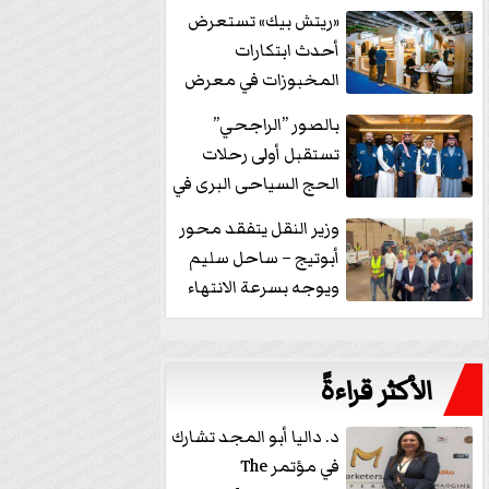
خفض الفائدة
«ريتش بيك» تستعرض
أحدث ابتكارات
المخبوزات في معرض
كافيكس2026 وتطرح 10
بالصور ”الراجحي”
منتجات...
تستقبل أولى رحلات
الحج السياحى البرى في
مكة بالهدايا...
وزير النقل يتفقد محور
أبوتيج – ساحل سليم
ويوجه بسرعة الانتهاء
من...
الأكثر قراءةً
د. داليا أبو المجد تشارك
في مؤتمر The