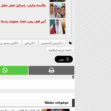
بالأسماء والرتب.. إسرائيل تعلن مقتل 5 جنود في معارك شمال غزة
أمير قطر: يجب اتخاذ خطوات رادعة ل
الرئيس السيسي
الرياض
الأمير محمد ب
قمه عربيه إسلاميه
⇧
موضوعات متعلقة
المقاومة الفلسطينية تع