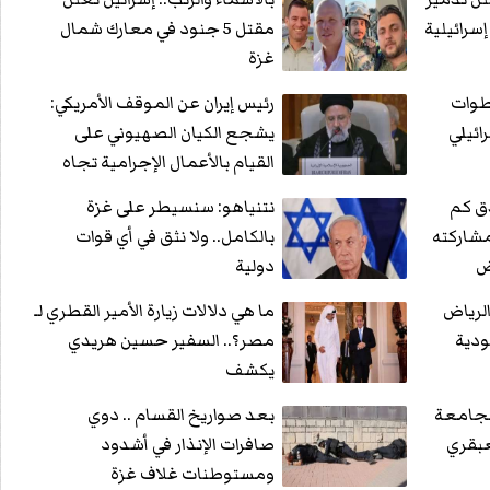
مقتل 5 جنود في معارك شمال
غزة
طوات
رئيس إيران عن الموقف الأمريكي:
ائيلي
يشجع الكيان الصهيوني على
القيام بالأعمال الإجرامية تجاه
الفلسطينيين
ّق كم
نتنياهو: سنسيطر على غزة
مشاركته
بالكامل.. ولا نثق في أي قوات
ض
دولية
الرياض
ما هي دلالات زيارة الأمير القطري لـ
ودية
مصر؟.. السفير حسين هريدي
يكشف
الجامعة
بعد صواريخ القسام .. دوي
عبقري
صافرات الإنذار في أشدود
ومستوطنات غلاف غزة