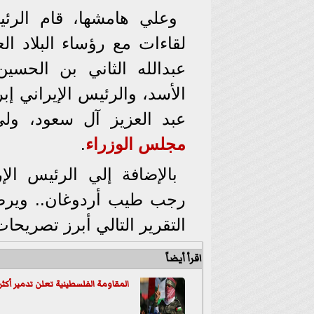
وعلي هامشها، قام الرئ
لقاءات مع رؤساء البلاد ال
عبدالله الثاني بن الحسي
الأسد، والرئيس الإيراني إب
عبد العزيز آل سعود، ولي
مجلس الوزراء
.
بالإضافة إلي الرئيس ال
رجب طيب أردوغان.. ويرص
التقرير التالي أبرز تصريحا
اقرأ أيضاً
المقاومة الفلسطينية تعلن تدمير أكثر من 160 آلية عسكرية إس