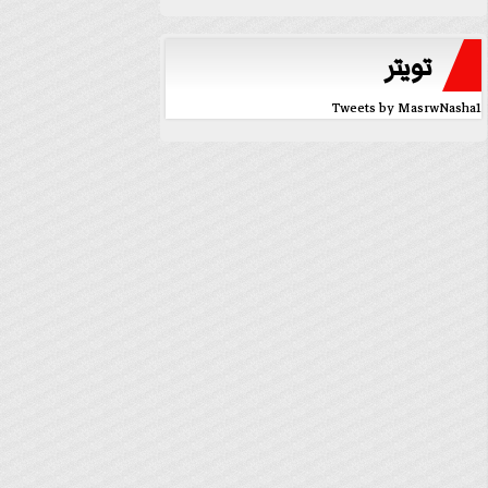
تويتر
Tweets by MasrwNasha1