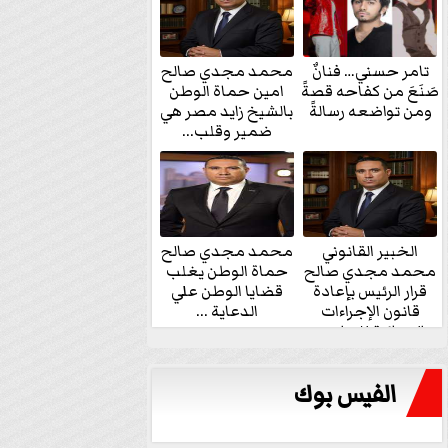
تامر حسني… فنانٌ
محمد مجدي صالح
صَنَعَ من كفاحه قصةً
امين حماة الوطن
ومن تواضعه رسالةً
بالشيخ زايد مصر هي
ضمير وقلب...
الخبير القانوني
محمد مجدي صالح
محمد مجدي صالح
حماة الوطن يغلب
قرار الرئيس بإعادة
قضايا الوطن علي
قانون الإجراءات
الدعاية ...
الجنائية للنواب...
الفيس بوك