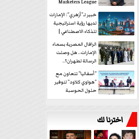
Marketers League
وتدير جلسة...
خبير لـ”أزهري”: الإمارات
لديها رؤية استراتيجية
للذكاء الاصطناعي |
فيديو
الرافال المصرية بسماء
الإمارات.. هل وصلت
الرسالة لطهران؟..
”ماعت جروب” تُجيب؟
”أسفاليا” تتعاون مع
|...
”هواوي كلاود” لتوفير
حلول الحوسبة
السحابية والأمن
السيبراني في...
اخترنا لك