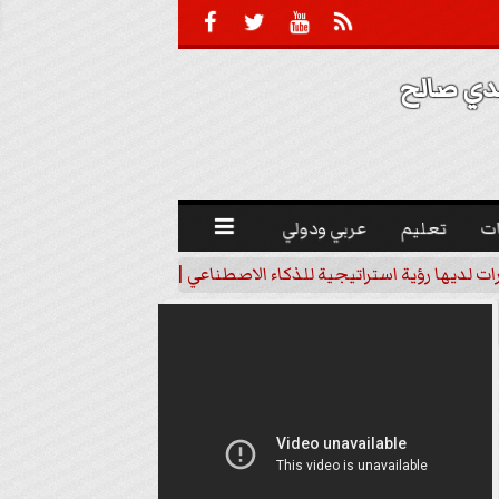





 صالح 
ت
تعليم
عربي ودولي

رات لديها رؤية استراتيجية للذكاء الاصطناعي | فيديو
خبير اقتصاد