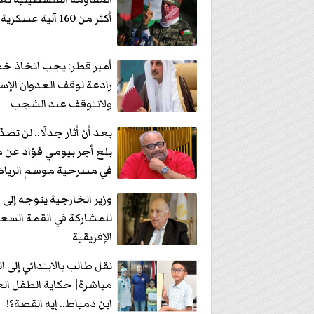
أكثر من 160 آلية عسكرية إسرائيلية
أمير قطر: يجب اتخاذ خ
رادعة لوقف العدوان الإسر
ولانتوقف عند الشجب
بعد أن أثار جدلًا.. لن تصد
بلغ أجر بيومي فؤاد عن 
في مسرحية موسم الريا
وزير الخارجية يتوجه إلى 
للمشاركة في القمة السع
الإفريقية
نقل طالب بالابتدائي إلى 
مباشرة| حكاية الطفل ال
ابن دمياط.. إيه القصة؟!