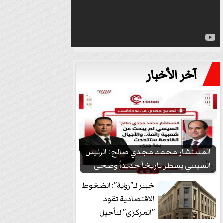
آخر الأخبار
المستشار محمد مجدي صالح : الرئيس
السيسي يسطر تاريخاً جديداً وضحى
بشعبيته...
خبير لـ”رؤية”: الضغوط
الاقتصادية تقود
”المركزي” لتأجيل