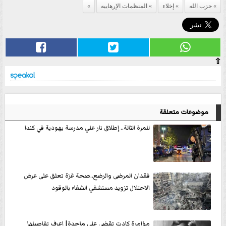
حزب الله
إخلاء
المنظمات الإرهابيه
⇧
موضوعات متعلقة
للمرة الثالة.. إطلاق نار علي مدرسة يهودية في كندا
فقدان المرضى والرضع..صحة غزة تعلق على عرض
الاحتلال تزويد مستشفي الشفاء بالوقود
مؤامرة كادت تقضي على ماجدة| اعرف تفاصيلها