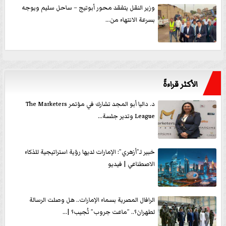
وزير النقل يتفقد محور أبوتيج – ساحل سليم ويوجه
بسرعة الانتهاء من...
الأكثر قراءةً
د. داليا أبو المجد تشارك في مؤتمر The Marketers
League وتدير جلسة...
خبير لـ”أزهري”: الإمارات لديها رؤية استراتيجية للذكاء
الاصطناعي | فيديو
الرافال المصرية بسماء الإمارات.. هل وصلت الرسالة
لطهران؟.. ”ماعت جروب” تُجيب؟ |...