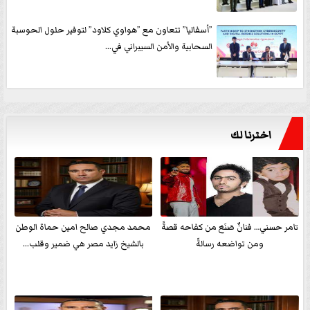
”أسفاليا” تتعاون مع ”هواوي كلاود” لتوفير حلول الحوسبة
السحابية والأمن السيبراني في...
اخترنا لك
تامر حسني… فنانٌ صَنَعَ من كفاحه قصةً
محمد مجدي صالح امين حماة الوطن
ومن تواضعه رسالةً
بالشيخ زايد مصر هي ضمير وقلب...