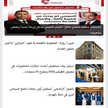
المستشار محمد مجدي صالح : الرئيس السيسي يسطر تاريخاً جديداً وضحى
بشعبيته...
خبير لـ”رؤية”: الضغوط الاقتصادية تقود ”المركزي” لتأجيل
خفض الفائدة
«ريتش بيك» تستعرض أحدث ابتكارات المخبوزات في
معرض كافيكس2026 وتطرح 10 منتجات...
بالصور ”الراجحي” تستقبل أولى رحلات الحج السياحى
البرى في مكة بالهدايا...