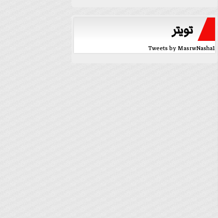
تويتر
Tweets by MasrwNasha1