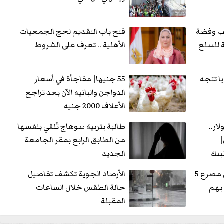
هب وفضة
فتح باب التقديم لحج الجمعيات
ة للسلع
الأهلية .. تعرف على الشروط
با تتجه
55 جنيها| مفاجأة في أسعار
الدواجن والبانيه الآن بعد تراجع
الأعلاف 2000 جنيه
يار دولار..
طالبة بتربية سوهاج تُلقي بنفسها
|
من الطابق الرابع بمقر الجامعة
بنك
الجديد
واشنطن تفتح تحقيقا في مصرع 5
الأرصاد الجوية تكشف تفاصيل
بهم
حالة الطقس خلال الساعات
المقبلة