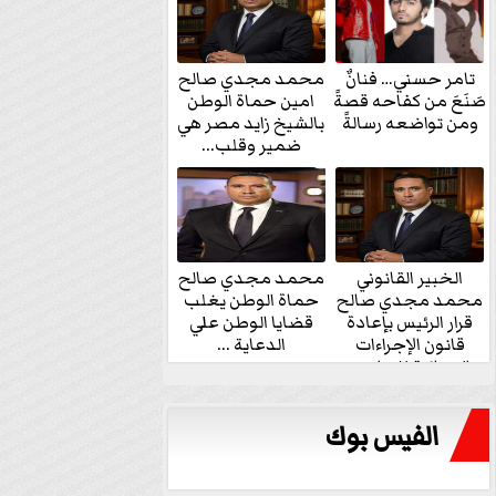
تامر حسني… فنانٌ
محمد مجدي صالح
صَنَعَ من كفاحه قصةً
امين حماة الوطن
ومن تواضعه رسالةً
بالشيخ زايد مصر هي
ضمير وقلب...
الخبير القانوني
محمد مجدي صالح
محمد مجدي صالح
حماة الوطن يغلب
قرار الرئيس بإعادة
قضايا الوطن علي
قانون الإجراءات
الدعاية ...
الجنائية للنواب...
الفيس بوك