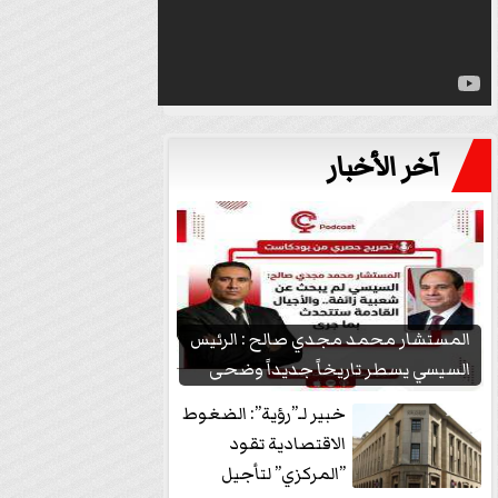
آخر الأخبار
المستشار محمد مجدي صالح : الرئيس
السيسي يسطر تاريخاً جديداً وضحى
بشعبيته...
خبير لـ”رؤية”: الضغوط
الاقتصادية تقود
”المركزي” لتأجيل