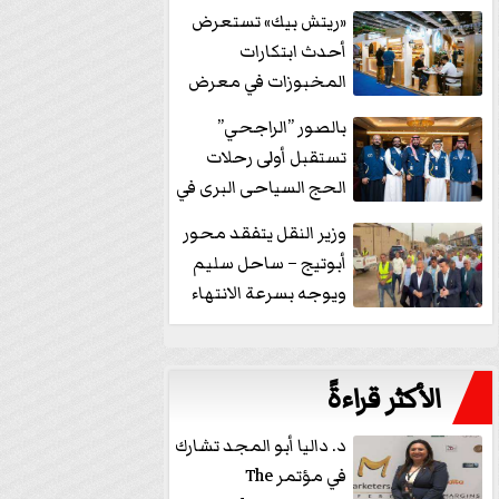
خفض الفائدة
«ريتش بيك» تستعرض
أحدث ابتكارات
المخبوزات في معرض
كافيكس2026 وتطرح 10
بالصور ”الراجحي”
منتجات...
تستقبل أولى رحلات
الحج السياحى البرى في
مكة بالهدايا...
وزير النقل يتفقد محور
أبوتيج – ساحل سليم
ويوجه بسرعة الانتهاء
من...
الأكثر قراءةً
د. داليا أبو المجد تشارك
في مؤتمر The