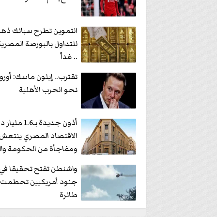
التموين تطرح سبائك ذ
للتداول بالبورصة المصري
.. غداً
تقترب.. إيلون ماسك: أورو
نحو الحرب الأهلية
أذون جديدة بـ1.6 مل
الاقتصاد المصري ينتعش
ومفاجأة من الحكومة وال
المركزي
جنود أمريكيين تحطمت 
طائرة