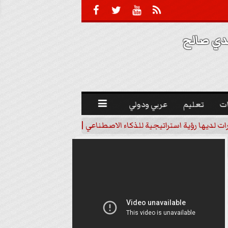





 صالح 
ت
تعليم
عربي ودولي

رات لديها رؤية استراتيجية للذكاء الاصطناعي | فيديو
خبير اقتصاد