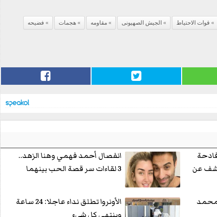
قوات الاحتياط
الجيش الصهيونى
مقاومه
هجمات
فضيحه
فادحة
انفصال أحمد فهمي وهنا الزهد..
يكشف عن
3 لقاءات سر قصة الحب بينهما
 محمد
الأونروا تطلق نداء عاجلا: 24 ساعة
وينتهي كل شيء