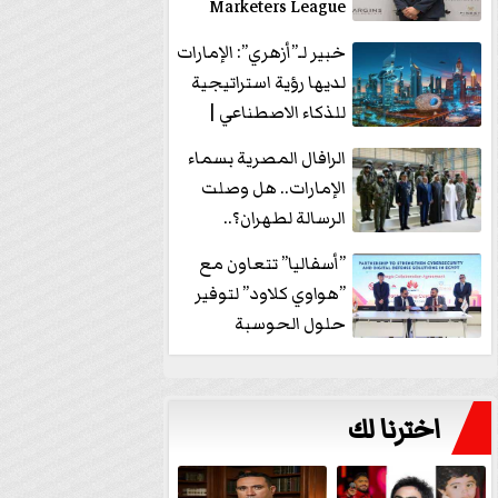
Marketers League
وتدير جلسة...
خبير لـ”أزهري”: الإمارات
لديها رؤية استراتيجية
للذكاء الاصطناعي |
فيديو
الرافال المصرية بسماء
الإمارات.. هل وصلت
الرسالة لطهران؟..
”ماعت جروب” تُجيب؟
”أسفاليا” تتعاون مع
|...
”هواوي كلاود” لتوفير
حلول الحوسبة
السحابية والأمن
السيبراني في...
اخترنا لك