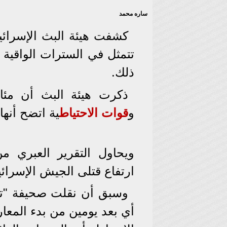
ساره محمد
كشفت هيئة البث الإسرائي
تتمثل في السترات الواقية م
ذلك.
ذكرت هيئة البث أن مئا
و
قوات الاحتياط
ية اتضح أنها
ويحاول التقرير العبري م
ارتفاع قتلى الجيش الإسرائ
أي بعد يومين من بدء المع