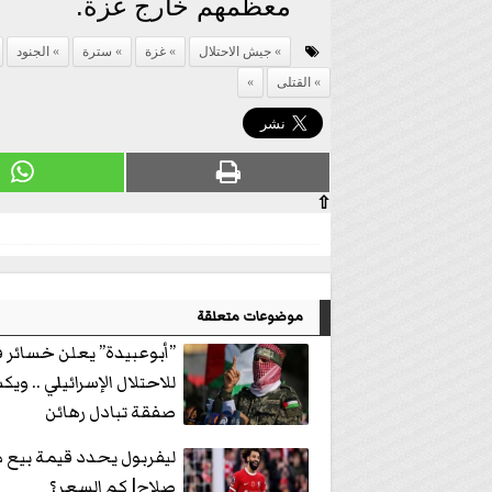
معظمهم خارج غزة.
جيش الاحتلال
غزة
سترة
الجنود
القتلى
⇧
موضوعات متعلقة
”أبوعبيدة” يعلن خسائر 
للاحتلال الإسرائيلي .. و
صفقة تبادل رهائن
ليفربول يحدد قيمة بيع
صلاح| كم السعر؟