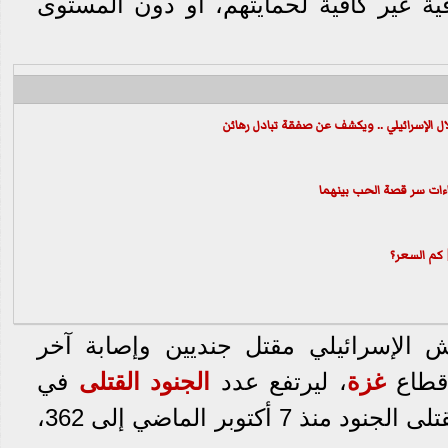
قية غير كافية لحمايتهم، أو دون المستوى
ل الإسرائيلي .. ويكشف عن صفقة تبادل رهائن
 كم السعر؟
ش الإسرائيلي مقتل جنديين وإصابة آخر
 قطاع
غزة
، ليرتفع عدد
الجنود
القتلى
في
القطاع إلى 44، وإجمالي القتلى الجنود منذ 7 أكتوبر الماضي إلى 362،