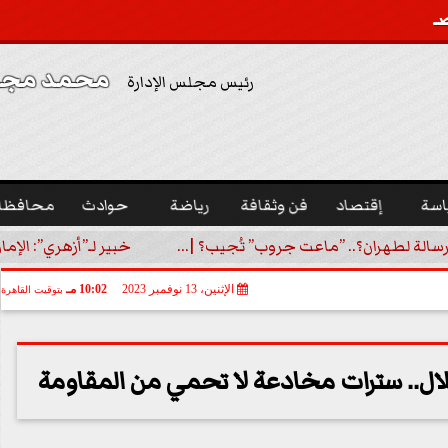
محمد مجدي
رئيس مجلس الإدارة
اسة
إقتصاد
فن وثقافة
رياضة
حوادث
محافظا
رسالة لطهران؟.. ”ماعت جروب” تُجيب؟ |...
خبير لـ”أزهري”: الإما
الإثنين، 13 نوفمبر 2023
10:02 مـ
بتوقيت القاهرة
ل.. سترات مخادعة لا تحمي من المقاومة