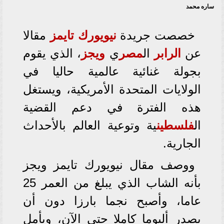
ساره محمد
خصصت جريدة
نيويورك تايمز
مقالا
عن
الرابر
ال
مصر
ي
ويجز
، الذي يقوم
بجولة غنائية عالمية حاليا في
الولايات المتحدة الأمريكية، ويستغل
هذه الفترة في دعم القضية
ال
فلسطين
ية وتوعية العالم بالأحداث
الجارية.
ووصف مقال نيويورك تايمز ويجز
بأنه الشاب الذي يبلغ من العمر 25
عاما، وأصبح نجما بارزا دون أن
يصدر ألبوما كاملا حتى الآن، ويأمل