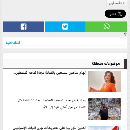
فلسطين
⇧
موضوعات متعلقة
إلهام شاهين تستعين بالفنانة نجاة لدعم فلسطين..
بعد رفض مصر تصفية القضية.. مكيدة الاحتلال
للتخلص من أهالي غزة إلى الأبد
الصين تثور ردا على تصريحات وزير التراث الإسرائيلي