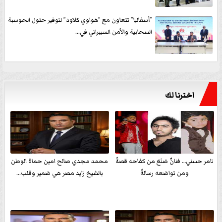
”أسفاليا” تتعاون مع ”هواوي كلاود” لتوفير حلول الحوسبة
السحابية والأمن السيبراني في...
اخترنا لك
تامر حسني… فنانٌ صَنَعَ من كفاحه قصةً
محمد مجدي صالح امين حماة الوطن
ومن تواضعه رسالةً
بالشيخ زايد مصر هي ضمير وقلب...