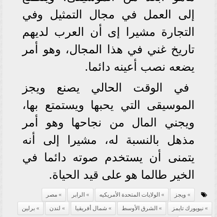
إلى العمل في مجال التمثيل وفي
التجارة مشيرا إى أن العرب لديهم
تاريخ غني في هذا المجال، وهو أمر
يضعه نصب أعينه دائما.
في الوقت الحالي يصنع ويجز
الموسيقى التي يحبها ويستمتع بها،
ويجني المال من نجاحها وهو أمر
مذهل بالنسبة له، مشيرا إلى أنه
يتمنى أن يستخدم صوته دائما في
الخير طالما هو على قيد الحياة.
ويجز
الولايات المتحدة الأمريكيه
الرابر
مصر
نيويورك تايمز
الشرق الأوسط
شمال أفريقيا
لندن
برلين