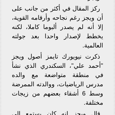
ركز المقال في أكثر من جانب على
أن ويجز رغم نجاحه وأرقامه القوية،
إلا أنه لم يصدر ألبوما كاملا، لكنه
يخطط لإصدار واحدا بعد جولته
العالمية.
ذكرت نيويورك تايمز أصول ويجز
"أحمد علي"، السكندري الذي نشأ
في منطقة متواضعة مع والده
مدرس الرياضيات، ووالدته الممرضة
وسط 6 أشقاء بعضهم من زيجات
مختلفة.
قال ويجز إنه كان يستمع إلى