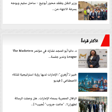
وزير النقل يتفقد محور أبوتيج – ساحل سليم ويوجه
بسرعة الانتهاء من...
الأكثر قراءةً
د. داليا أبو المجد تشارك في مؤتمر The Marketers
League وتدير جلسة...
خبير لـ”أزهري”: الإمارات لديها رؤية استراتيجية للذكاء
الاصطناعي | فيديو
الرافال المصرية بسماء الإمارات.. هل وصلت الرسالة
لطهران؟.. ”ماعت جروب” تُجيب؟ |...