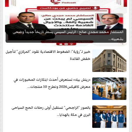
المستشار محمد مجدي صالح : الرئيس السيسي يسطر تاريخاً جديداً وضحى
بشعبيته...
خبير لـ”رؤية”: الضغوط الاقتصادية تقود ”المركزي” لتأجيل
خفض الفائدة
«ريتش بيك» تستعرض أحدث ابتكارات المخبوزات في
معرض كافيكس2026 وتطرح 10 منتجات...
بالصور ”الراجحي” تستقبل أولى رحلات الحج السياحى
البرى في مكة بالهدايا...