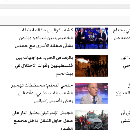
ي يحتاج
كشف كواليس مكالمة «ليلة
قدمه من
الخميس» بين نتنياهو وبايدن
بشأن صفقة الأسرى مع حماس
14 شهيدا في
بالرصاص الحي.. مواجهات بين
حي
فلسطينيين وقوات الاحتلال في
بيت لحم
ل
حلمي النمنم: مخططات تهجير
العدوان
الشعب الفلسطيني بدأت قبل
إعلان تأسيس إسرائيل
ى أن
الجيش الإسرائيلي يطلق النار على
شفي
طفل حاول التنقل داخل مجمع
الشفاء