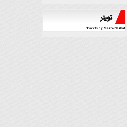
تويتر
Tweets by MasrwNasha1