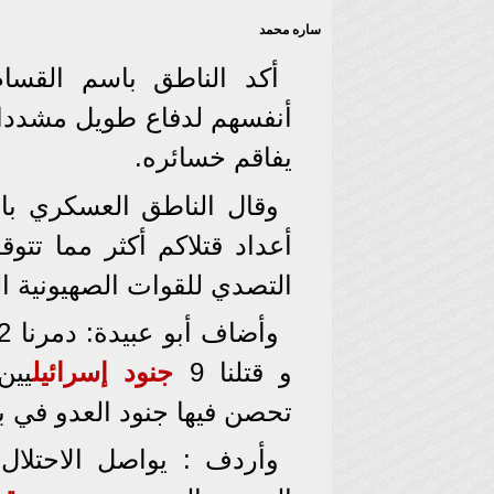
ساره محمد
أكد الناطق باسم القس
أنفسهم لدفاع طويل مشددا
يفاقم خسائره.
وقال الناطق العسكري با
أعداد قتلاكم أكثر مما تت
التصدي للقوات الصهيونية ا
و قتلنا 9
جنود
إسرائيل
يين
تحصن فيها جنود العدو في بي
وأردف : يواصل الاحتلال 