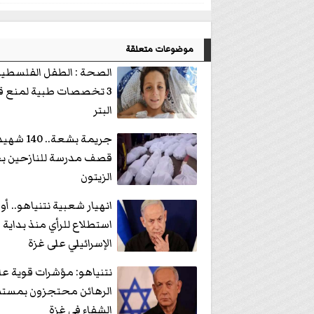
موضوعات متعلقة
الصحة : الطفل الفلسطين
3 تخصصات طبية لمنع 
البتر
جريمة بشعة.. 0
قصف مدرسة للنازحين ب
الزيتون
انهيار شعبية نتنياهو.. أو
استطلاع للرأي منذ بداية 
الإسرائيلي على غزة
نتنياهو: مؤشرات قوية عل
الرهائن محتجزون بمست
الشفاء في غزة