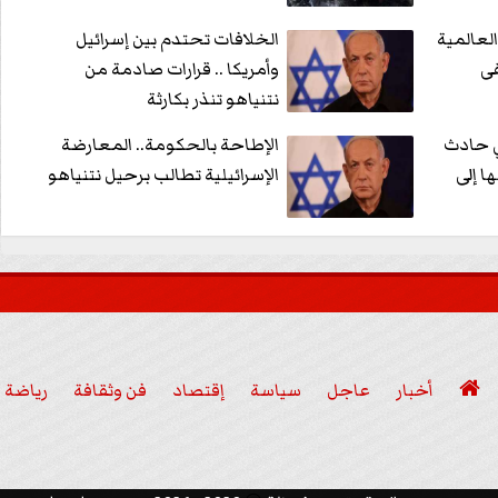
لعالمية
الخلافات تحتدم بين إسرائيل
ى
وأمريكا .. قرارات صادمة من
نتنياهو تنذر بكارثة
ي حادث
الإطاحة بالحكومة.. المعارضة
ا إلى
الإسرائيلية تطالب برحيل نتنياهو

أخبار
عاجل
سياسة
إقتصاد
فن وثقافة
رياضة
عربي ودولي
