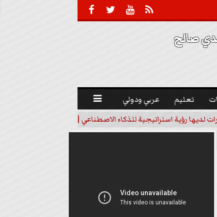





 صالح 
ت
تعليم
عربي ودولي

رات لديها رؤية استراتيجية للذكاء الاصطناعي | فيديو
خبير اقتصاد