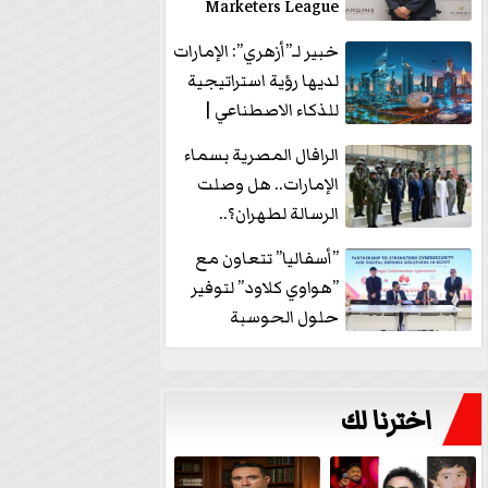
Marketers League
وتدير جلسة...
خبير لـ”أزهري”: الإمارات
لديها رؤية استراتيجية
للذكاء الاصطناعي |
فيديو
الرافال المصرية بسماء
الإمارات.. هل وصلت
الرسالة لطهران؟..
”ماعت جروب” تُجيب؟
”أسفاليا” تتعاون مع
|...
”هواوي كلاود” لتوفير
حلول الحوسبة
السحابية والأمن
السيبراني في...
اخترنا لك