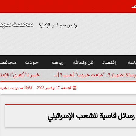
محمد مجدي
رئيس مجلس الإدارة
اسة
إقتصاد
فن وثقافة
رياضة
حوادث
محافظا
رسالة لطهران؟.. ”ماعت جروب” تُجيب؟ |...
خبير لـ”أزهري”: الإما
الجمعة، 17 نوفمبر 2023
10:31 مـ
بتوقيت القاهرة
رسائل قاسية للشعب الإسرائيلي