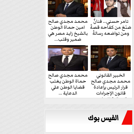
تامر حسني… فنانٌ
محمد مجدي صالح
صَنَعَ من كفاحه قصةً
امين حماة الوطن
ومن تواضعه رسالةً
بالشيخ زايد مصر هي
ضمير وقلب...
الخبير القانوني
محمد مجدي صالح
محمد مجدي صالح
حماة الوطن يغلب
قرار الرئيس بإعادة
قضايا الوطن علي
قانون الإجراءات
الدعاية ...
الجنائية للنواب...
الفيس بوك