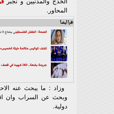
الخدج والمدنيين و نجبر
قو
المحاور.
اقرأ أيضاً
الصحة : الطفل ال
فلسطين
ي يحتاج 3 تخصصات طبية لمنع قدمه من البتر
كشف كواليس مكالمة «ليلة الخميس» ب
جريمة بشعة.. 140 شهيدا في قصف مدرسة للنازحين بحي الزيتون
وزاد : ما يبحث عنه الا
وبحث عن السراب وان اقت
دولية.