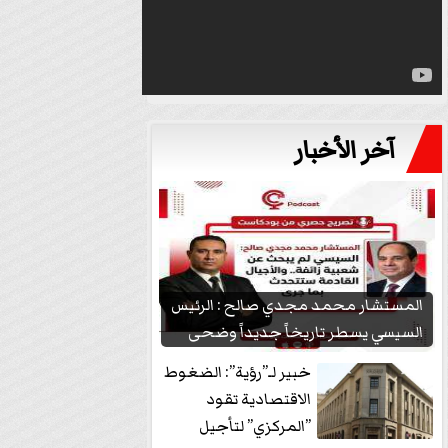
آخر الأخبار
المستشار محمد مجدي صالح : الرئيس
السيسي يسطر تاريخاً جديداً وضحى
بشعبيته...
خبير لـ”رؤية”: الضغوط
الاقتصادية تقود
”المركزي” لتأجيل