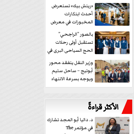
خفض الفائدة
«ريتش بيك» تستعرض
أحدث ابتكارات
المخبوزات في معرض
كافيكس2026 وتطرح 10
بالصور ”الراجحي”
منتجات...
تستقبل أولى رحلات
الحج السياحى البرى في
مكة بالهدايا...
وزير النقل يتفقد محور
أبوتيج – ساحل سليم
ويوجه بسرعة الانتهاء
من...
الأكثر قراءةً
د. داليا أبو المجد تشارك
في مؤتمر The