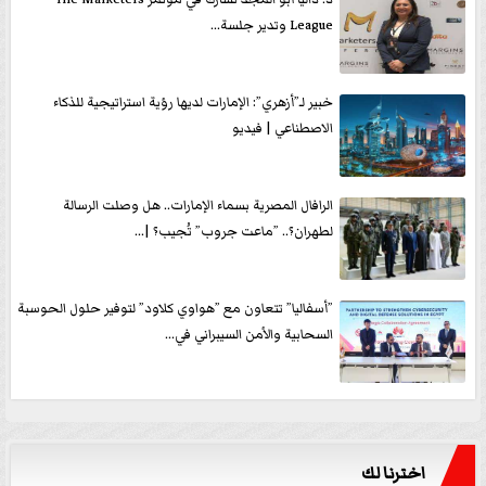
League وتدير جلسة...
خبير لـ”أزهري”: الإمارات لديها رؤية استراتيجية للذكاء
الاصطناعي | فيديو
الرافال المصرية بسماء الإمارات.. هل وصلت الرسالة
لطهران؟.. ”ماعت جروب” تُجيب؟ |...
”أسفاليا” تتعاون مع ”هواوي كلاود” لتوفير حلول الحوسبة
السحابية والأمن السيبراني في...
اخترنا لك