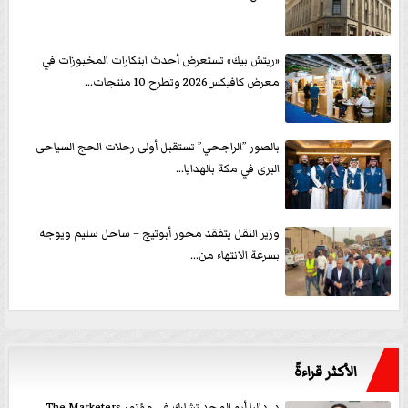
«ريتش بيك» تستعرض أحدث ابتكارات المخبوزات في
معرض كافيكس2026 وتطرح 10 منتجات...
بالصور ”الراجحي” تستقبل أولى رحلات الحج السياحى
البرى في مكة بالهدايا...
وزير النقل يتفقد محور أبوتيج – ساحل سليم ويوجه
بسرعة الانتهاء من...
الأكثر قراءةً
د. داليا أبو المجد تشارك في مؤتمر The Marketers