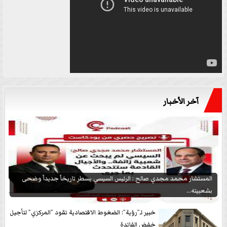
آخر الأخبار
المستشار محمد مجدي صالح : الرئيس السيسي يسطر تاريخاً جديداً وضحى
بشعبيته...
خبير لـ”رؤية”: الضغوط الاقتصادية تقود ”المركزي” لتأجيل
خفض الفائدة