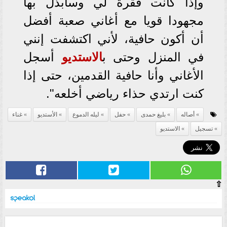
وإذا كانت فقرة لي وسأبذل بها
مجهودا قويا مع أغاني صعبة أفضل
أن أكون حافية، لأني اكتشفت إنني
في المنزل وحتى ب
الاستديو
أسجل
الأغاني وأنا حافية القدمين، حتى إذا
كنت ارتدي حذاء رياضي أخلعه".
أصاله
بليغ حمدى
حفل
ليله الدموع
الأستديو
غناء
تسجيل
الاستديو
⇧