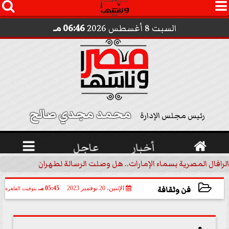




السبت 8 أغسطس 2026
06:46 مـ
محمد مجدي صالح 
رئيس مجلس الإدارة

أخبار
عاجل

الرافال المصرية بسماء الإمارات.. هل وصلت الرسالة لطهران؟.. ”ماعت ج
فن وثقافة
الإثنين، 20 نوفمبر 2023
05:45 مـ
بتوقيت القاهرة
2023-11-20 17:45:40