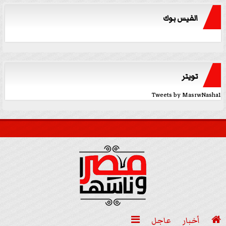
الفيس بوك
تويتر
Tweets by MasrwNasha1

أخبار
عاجل
