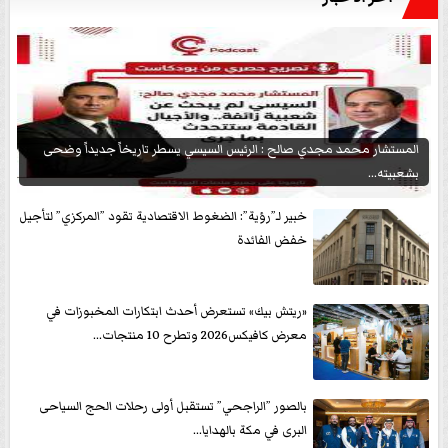
المستشار محمد مجدي صالح : الرئيس السيسي يسطر تاريخاً جديداً وضحى
بشعبيته...
خبير لـ”رؤية”: الضغوط الاقتصادية تقود ”المركزي” لتأجيل
خفض الفائدة
«ريتش بيك» تستعرض أحدث ابتكارات المخبوزات في
معرض كافيكس2026 وتطرح 10 منتجات...
بالصور ”الراجحي” تستقبل أولى رحلات الحج السياحى
البرى في مكة بالهدايا...