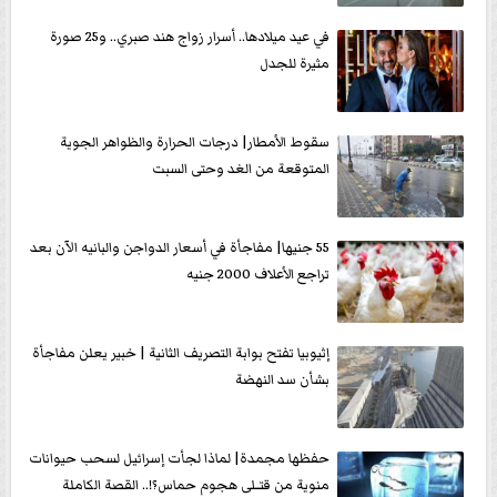
في عيد ميلادها.. أسرار زواج هند صبري.. و25 صورة
مثيرة للجدل
سقوط الأمطار| درجات الحرارة والظواهر الجوية
المتوقعة من الغد وحتى السبت
55 جنيها| مفاجأة في أسعار الدواجن والبانيه الآن بعد
تراجع الأعلاف 2000 جنيه
إثيوبيا تفتح بوابة التصريف الثانية | خبير يعلن مفاجأة
بشأن سد النهضة
حفظها مجمدة| لماذا لجأت إسرائيل لسحب حيوانات
منوية من قتــلى هجوم حماس؟!.. القصة الكاملة