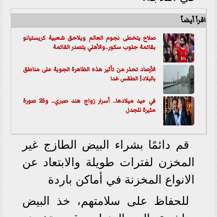
اقرأ أيضاً
صلاح يتخطى نجوم العالم ويلاحق شعبية كريستيانو
بقائمة جلوب سكور..والأهلي يتصدر القائمة
الأرصاد تحذر من تأثير هذه الظاهرة الجوية على مناطق
بالبلاد| الطقس غدا
في عيد ميلادها.. أسرار زواج هند صبري.. و25 صورة
مثيرة للجدل
قم دائمًا بشراء البيض الطازج غير
المخزن لفترات طويلة والابتعاد عن
الانواع المخزنة في أماكن باردة
للحفاظ على سلامتهم، خذ البيض