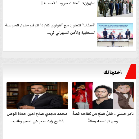
لطهران؟.. ”ماعت جروب” تُجيب؟ |...
”أسفاليا” تتعاون مع ”هواوي كلاود” لتوفير حلول الحوسبة
السحابية والأمن السيبراني في...
اخترنا لك
تامر حسني… فنانٌ صَنَعَ من كفاحه قصةً
محمد مجدي صالح امين حماة الوطن
ومن تواضعه رسالةً
بالشيخ زايد مصر هي ضمير وقلب...