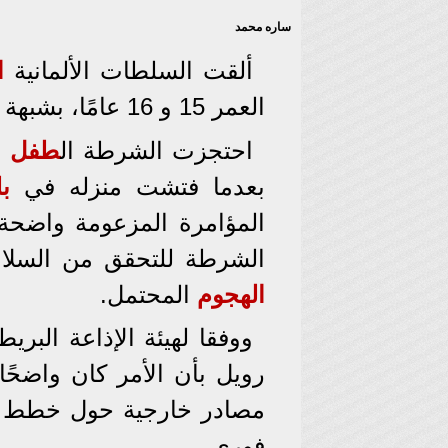
ساره محمد
ألقت السلطات الألمانية
ا
العمر 15 و 16 عامًا، بشبهة التخطيط لهجوم إسلامي في
احتجزت الشرطة ال
طفل
ا
بعدما فتشت منزله في
بل
المؤامرة المزعومة واضحة
الشرطة للتحقق من السلا
الهجوم
المحتمل.
ووفقا لهيئة الإذاعة البري
رويل بأن الأمر كان واضحً
مصادر خارجية حول خطط مح
فوري.