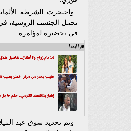
يحمل الجنسية الروسية، ف
في تحضيره لمؤامرة .
اقرأ أيضاً
14 عام زواج و3 أطفال.. تفاصيل طلاق يوسف الشريف وإنجي علاء
طبيب يحذر من مرض خطير يصيب تلام
إضرار بالاقتصاد القومي.. حكم عاجل ضد 4 من شركاء حسن 
وتم تحديد سوق عيد الميل