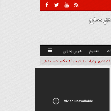





 صالح 
ت
تعليم
عربي ودولي

رات لديها رؤية استراتيجية للذكاء الاصطناعي | فيديو
خبير اقتصاد