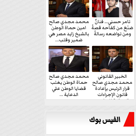
تامر حسني… فنانٌ
محمد مجدي صالح
صَنَعَ من كفاحه قصةً
امين حماة الوطن
ومن تواضعه رسالةً
بالشيخ زايد مصر هي
ضمير وقلب...
الخبير القانوني
محمد مجدي صالح
محمد مجدي صالح
حماة الوطن يغلب
قرار الرئيس بإعادة
قضايا الوطن علي
قانون الإجراءات
الدعاية ...
الجنائية للنواب...
الفيس بوك