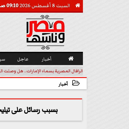
السبت 8 أغسطس 2026
09:10 صـ


أخبار
عاجل
سي
أجيل خفض الفائدة
الرافال المصرية بسماء الإمارات.. هل وصلت ال
أخبار
2023-11-30 12:53:12
بسبب رسائل على تيليج