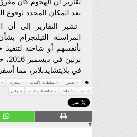
بعد المكان المحدد لوقوع ال
تشير التقارير إلى أن ال
المراسلة التيليجرام بش
بأنفسهم أو شاحنة لتنفيذ 
برلي
في بلايتشايدبلاتز، مما أسفر عن م
القبض
السلطات الألمانيه
تليجرام
ا
بلدة
ألمانيا
الإذاعه البريطانيه
برلين
⇧