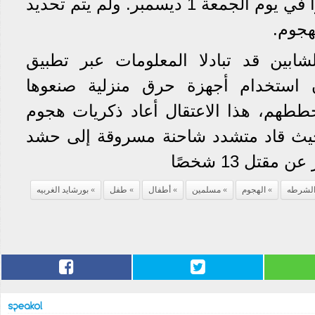
تقارير أن الهجوم كان مقررًا في يوم الجمعة 1 ديسمبر. ولم يتم تحديد
هجوم.
شابين قد تبادلا المعلومات عبر تطبيق
أن استخدام أجهزة حرق منزلية صنعوها
خططهم، هذا الاعتقال أعاد ذكريات هجوم
ن في ديسمبر 2016، حيث قاد متشدد شاحنة مسروقة إلى حشد
قتل 13 شخصًا
لشرطه
الهجوم
مسلمين
أطفال
طفل
بورشايد الغربيه