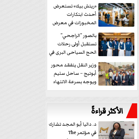
خفض الفائدة
«ريتش بيك» تستعرض
أحدث ابتكارات
المخبوزات في معرض
كافيكس2026 وتطرح 10
بالصور ”الراجحي”
منتجات...
تستقبل أولى رحلات
الحج السياحى البرى في
مكة بالهدايا...
وزير النقل يتفقد محور
أبوتيج – ساحل سليم
ويوجه بسرعة الانتهاء
من...
الأكثر قراءةً
د. داليا أبو المجد تشارك
في مؤتمر The