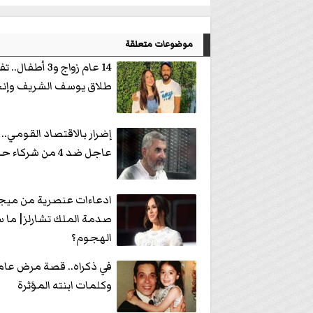
موضوعات متعلقة
14 عام زواج و3 أطفا
طلاق يوسف الشريف وإنج
إضرار بالاقتصاد القومي.
عاجل ضد 4 من شركاء حسن مالك
ادعاءات عنصرية من ميجا
صدمة الملك تشارلز| ما س
الهجوم؟
في ذكراه.. قصة مرض عام
وكلمات ابنته المؤثرة