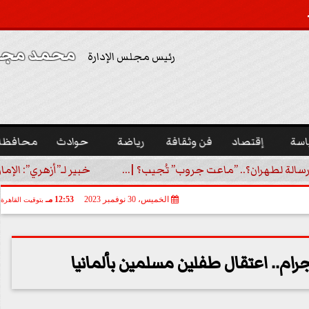
محمد مجدي
رئيس مجلس الإدارة
اسة
إقتصاد
فن وثقافة
رياضة
حوادث
محافظا
رسالة لطهران؟.. ”ماعت جروب” تُجيب؟ |...
خبير لـ”أزهري”: الإما
الخميس، 30 نوفمبر 2023
12:53 مـ
بتوقيت القاهرة
رام.. اعتقال طفلين مسلمين بألمانيا