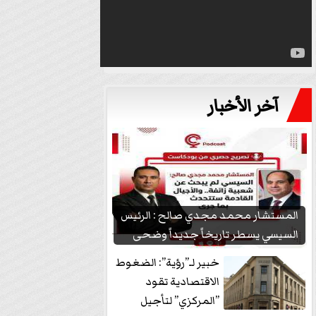
آخر الأخبار
المستشار محمد مجدي صالح : الرئيس
السيسي يسطر تاريخاً جديداً وضحى
بشعبيته...
خبير لـ”رؤية”: الضغوط
الاقتصادية تقود
”المركزي” لتأجيل