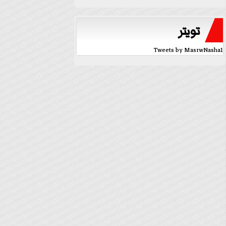
تويتر
Tweets by MasrwNasha1