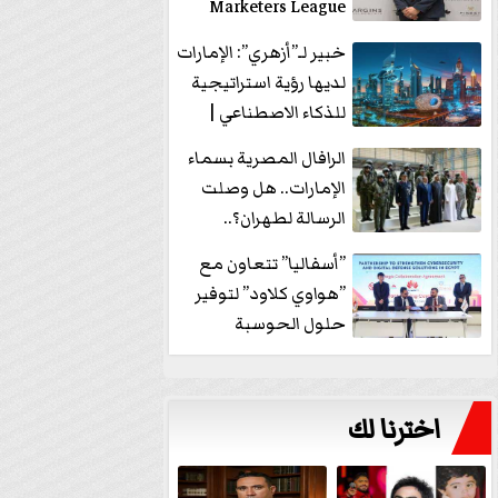
Marketers League
وتدير جلسة...
خبير لـ”أزهري”: الإمارات
لديها رؤية استراتيجية
للذكاء الاصطناعي |
فيديو
الرافال المصرية بسماء
الإمارات.. هل وصلت
الرسالة لطهران؟..
”ماعت جروب” تُجيب؟
”أسفاليا” تتعاون مع
|...
”هواوي كلاود” لتوفير
حلول الحوسبة
السحابية والأمن
السيبراني في...
اخترنا لك