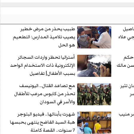
ل.. تفاصيل
طبيب يحذر من مرض خطير
ي علاء
يصيب تلاميذ المدارس: التطعيم
هو الحل
. حكم
أستراليا تحظر واردات السجائر
الإلكترونية ذات الاستخدام الواحد
بسبب الأطفال| تفاصيل
ن تثير
مع تصاعد القتال.. اليونيسف
ر
تحذر من كابوس مرعب للأطفال
والأسر في السودان
ر منيب
شهرت بأبنائها.. فيديو البلوجر
هبة السيد الفاضح ينتهى بحبسها
7 سنوات.. القصة كاملة