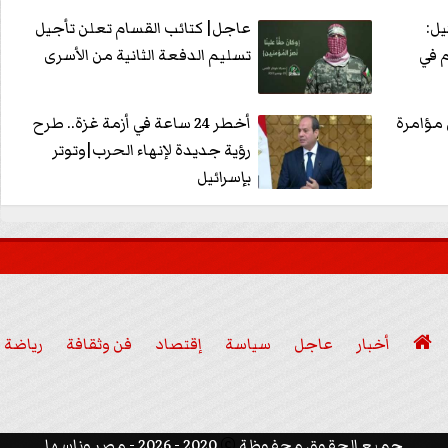
يل:
عاجل| كتائب القسام تعلن تأجيل
 في
تسليم الدفعة الثانية من الأسرى
مؤامرة
أخطر 24 ساعة في أزمة غزة.. طرح
رؤية جديدة لإنهاء الحرب|وتوتر
بإسرائيل

أخبار
عاجل
سياسة
إقتصاد
فن وثقافة
رياضة
عربي ودولي

جميع الحقوق محفوظة
©
2020 - 2026 - مصر وناسها