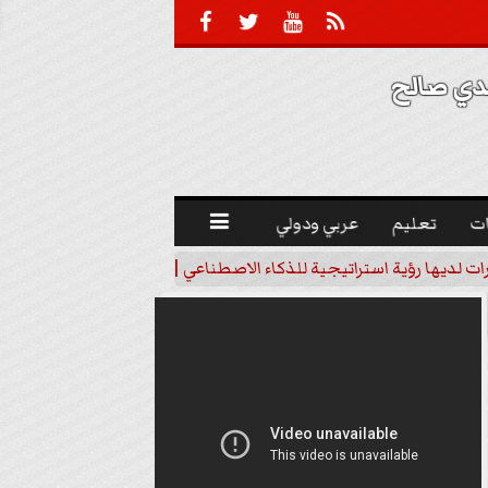





 صالح 
ت
تعليم
عربي ودولي

رات لديها رؤية استراتيجية للذكاء الاصطناعي | فيديو
خبير اقتصاد