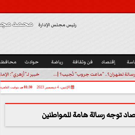
محمد مجدي
رئيس مجلس الإدارة
اسة
إقتصاد
فن وثقافة
رياضة
حوادث
محافظا
رسالة لطهران؟.. ”ماعت جروب” تُجيب؟ |...
خبير لـ”أزهري”: الإما
الإثنين، 4 ديسمبر 2023
01:30 مـ
بتوقيت القاهرة
رصاد توجه رسالة هامة للمواطنين