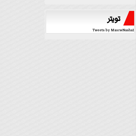
تويتر
Tweets by MasrwNasha1