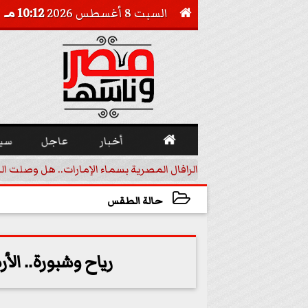
السبت 8 أغسطس 2026
10:12 مـ


أخبار
عاجل
سي
أجيل خفض الفائدة
الرافال المصرية بسماء الإمارات.. هل وصلت ال
حالة الطقس
2023-12-04 13:30:05
رياح وشبورة.. الأ