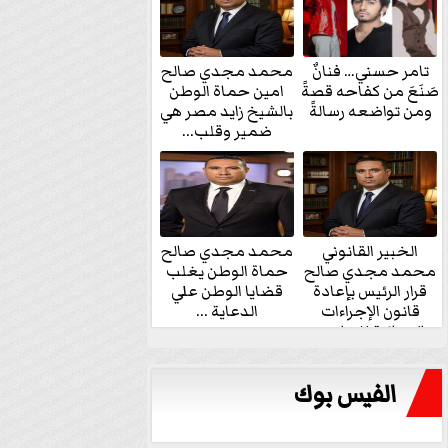
تامر حسني… فنانٌ
محمد مجدي صالح
صَنَعَ من كفاحه قصةً
امين حماة الوطن
ومن تواضعه رسالةً
بالشيخ زايد مصر هي
ضمير وقلب...
الخبير القانوني
محمد مجدي صالح
محمد مجدي صالح
حماة الوطن يغلب
قرار الرئيس بإعادة
قضايا الوطن علي
قانون الإجراءات
الدعاية ...
الجنائية للنواب...
الفيس بوك