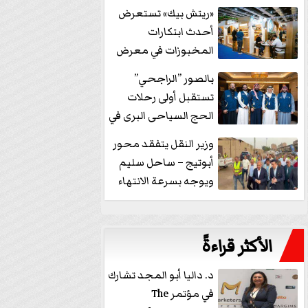
خفض الفائدة
«ريتش بيك» تستعرض
أحدث ابتكارات
المخبوزات في معرض
كافيكس2026 وتطرح 10
بالصور ”الراجحي”
منتجات...
تستقبل أولى رحلات
الحج السياحى البرى في
مكة بالهدايا...
وزير النقل يتفقد محور
أبوتيج – ساحل سليم
ويوجه بسرعة الانتهاء
من...
الأكثر قراءةً
د. داليا أبو المجد تشارك
في مؤتمر The