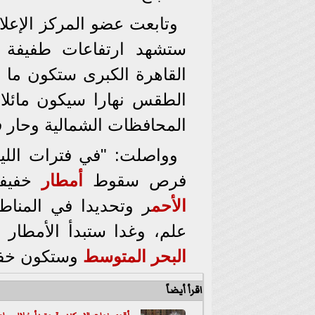
وتابعت عضو المركز الإعلامي
ستشهد ارتفاعات طفيفة ف
الطقس نهارا سيكون مائل
المحافظات الشمالية وحار ف
وواصلت: "في فترات اللي
فرص سقوط
أمطار
خفيفة
الأحم
ر وتحديدا في المناط
علم، وغدا ستبدأ الأمطار 
البحر المتوسط
وستكون خفيف
اقرأ أيضاً