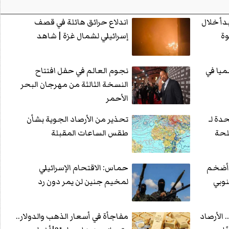
دأ خلال
اندلاع حرائق هائلة في قصف
وة
إسرائيلي لشمال غزة | شاهد
ميا في
نجوم العالم في حفل افتتاح
النسخة الثالثة من مهرجان البحر
الأحمر
دة لـ
تحذير من الأرصاد الجوية بشأن
سلحة
طقس الساعات المقبلة
.أضخم
حماس: الاقتحام الإسرائيلي
وبي
لمخيم جنين لن يمر دون رد
. الأرصاد
مفاجأة في أسعار الذهب والدولار..