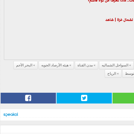
عات.. ماذا تعرف عن نوة قاسم؟
 لشمال غزة | شاهد
السواحل الشماليه
مدن القناة
هيئه الأرصاد الجويه
البحر الأحم
متوسط
الرياح