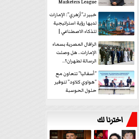
Marketers League
وتدير جلسة...
خبير لـ”أزهري”: الإمارات
لديها رؤية استراتيجية
للذكاء الاصطناعي |
فيديو
الرافال المصرية بسماء
الإمارات.. هل وصلت
الرسالة لطهران؟..
”ماعت جروب” تُجيب؟
”أسفاليا” تتعاون مع
|...
”هواوي كلاود” لتوفير
حلول الحوسبة
السحابية والأمن
السيبراني في...
اخترنا لك