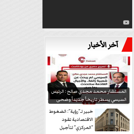
آخر الأخبار
المستشار محمد مجدي صالح : الرئيس
السيسي يسطر تاريخاً جديداً وضحى
بشعبيته...
خبير لـ”رؤية”: الضغوط
الاقتصادية تقود
”المركزي” لتأجيل