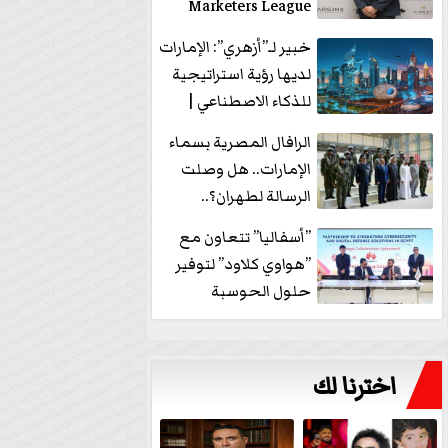
Marketers League
وتدير جلسة...
خبير لـ”أزهري”: الإمارات
لديها رؤية استراتيجية
للذكاء الاصطناعي |
فيديو
الرافال المصرية بسماء
الإمارات.. هل وصلت
الرسالة لطهران؟..
”ماعت جروب” تُجيب؟
”أسفاليا” تتعاون مع
|...
”هواوي كلاود” لتوفير
حلول الحوسبة
السحابية والأمن
السيبراني في...
اخترنا لك