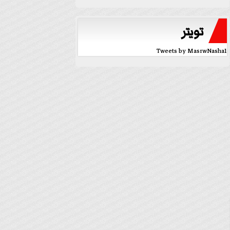
تويتر
Tweets by MasrwNasha1