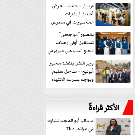
خفض الفائدة
«ريتش بيك» تستعرض
أحدث ابتكارات
المخبوزات في معرض
كافيكس2026 وتطرح 10
بالصور ”الراجحي”
منتجات...
تستقبل أولى رحلات
الحج السياحى البرى في
مكة بالهدايا...
وزير النقل يتفقد محور
أبوتيج – ساحل سليم
ويوجه بسرعة الانتهاء
من...
الأكثر قراءةً
د. داليا أبو المجد تشارك
في مؤتمر The