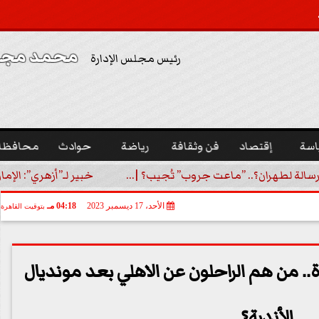
محمد مجدي
رئيس مجلس الإدارة
اسة
إقتصاد
فن وثقافة
رياضة
حوادث
محافظا
رسالة لطهران؟.. ”ماعت جروب” تُجيب؟ |...
خبير لـ”أزهري”: الإما
الأحد، 17 ديسمبر 2023
04:18 مـ
بتوقيت القاهرة
 من هم الراحلون عن الاهلي بعد مونديال
الأندية؟