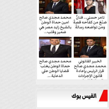
تامر حسني… فنانٌ
محمد مجدي صالح
صَنَعَ من كفاحه قصةً
امين حماة الوطن
ومن تواضعه رسالةً
بالشيخ زايد مصر هي
ضمير وقلب...
الخبير القانوني
محمد مجدي صالح
محمد مجدي صالح
حماة الوطن يغلب
قرار الرئيس بإعادة
قضايا الوطن علي
قانون الإجراءات
الدعاية ...
الجنائية للنواب...
الفيس بوك