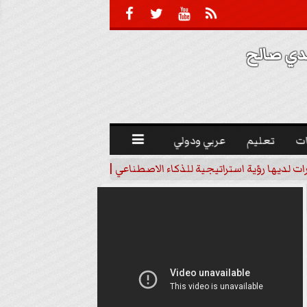





 صالح 
ت
تعليم
عربي ودولي

رات لديها رؤية استراتيجية للذكاء الاصطناعي | فيديو
خبير اقتصاد