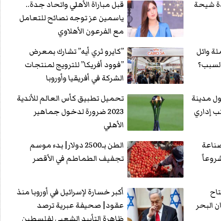
دة شيحة
قبل مباراة الأهلي واتحاد جدة..
ياسمين عز توجه نصائح للتعامل
مع الفرعون الأهلاوي
لة وائل
”كايرو ثري أيه” تشارك بمعرض
 السبب؟
”فوود أفريكا” للترويج لمنتجات
الشركة في أفريقيا وأوروبا
ول مدينة
تحميل تطبيق كأس العالم للأندية
ب إداري
2023 ضرورة لدخول جماهير
الأهلي
صناعة
الطن بـ2500 دولار| بدء موسم
روعاً
تجفيف الطماطم في الأقصر
تاح
أكبر خسارة لإسرائيل في أوروبا منذ
ن البحر
عقود| صحيفة عبرية ترصد
ظاهرة التأييد الشعبي لفلسطين