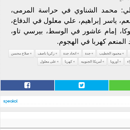
الي: محمد الشناوي في حراسة المرمى،
م، ياسر إبراهيم، علي معلول في الدفاع،
كا، إمام عاشور في الوسط، بيرسي تاو،
لمنعم كهربا في الهجوم.
محمود الخطيب
جدة
اتحاد جدة
زكريا ناصف
صلاح محسن
اء
أوروبا
أمريكا الجنوبيه
كهربا
على معلول