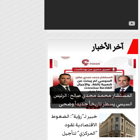
آخر الأخبار
المستشار محمد مجدي صالح : الرئيس
السيسي يسطر تاريخاً جديداً وضحى
بشعبيته...
خبير لـ”رؤية”: الضغوط
الاقتصادية تقود
”المركزي” لتأجيل