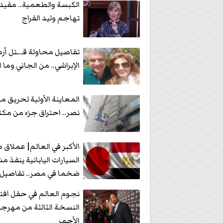
الكبسة والطعمية.. مفي
تهاجم وليد الفراج
تفاصيل محاولة قـ.ـتل أرم
الإبراشي.. من الجاني وما
المعاينة الأولية لحريق م
نصر.. احتراق جزء من مكت
الأكبر في العالم| عملاق 
السيارات اليابانية ينفذ مش
ضخما في مصر.. تفاصيل
نجوم العالم في حفل افت
النسخة الثالثة من مهرجا
الأحمر