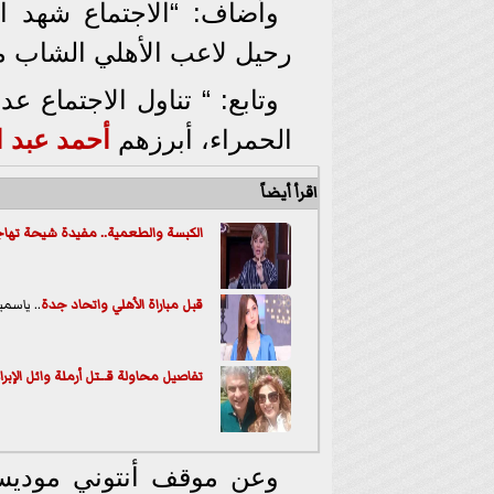
وأضاف: “الاجتماع شهد ا
رحيل لاعب الأهلي الشاب م
وتابع: “ تناول الاجتماع ع
الحمراء، أبرزهم
أحمد عبد ا
اقرأ أيضاً
الكبسة والطعمية.. مفيدة شيحة تهاجم
قبل مباراة الأهلي و
اتحاد جدة
.. ياسم
تفاصيل محاولة قـ.ـتل أرملة وائل الإب
وعن موقف أنتوني موديست